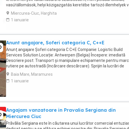
vasútállomások, helyi közigazgatás keretébe tartozó illemhelyek 
mosdók, szállodák karbantartása és takarítása. Követelmények: ...
Miercurea-Ciuc, Harghita
1 ianuarie
Anunt angajare, Soferi categoria C, C++E
Anunț angajare Șoferi categoria C C+E Companie: Logistic Build
Services Solution Locație: Antwerpen (Belgia) Începere: imediată
Descriere post: Transport și manipulare echipamente pentru marc
rutiere pe autostradă (încărcare descărcare). Sprijin la lucrări de
semnalizare: curățare suprafețe ...
Baia Mare, Maramures
1 ianuarie
Angajam vanzatoare in Pravalia Sergiana din
Miercurea Ciuc
Prăvălia Sergiana este în căutarea unui lucrător comercial entuzias
dedicat pentru a se alătura echipei noastre din: Pravalia Sergiana d