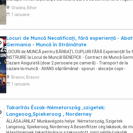
Căutăm persoane serioase, responsabile ...
Oradea, Bihor
1 ianuarie
Locuri de Muncă Necalificați, fără experiență - Aba
Germania - Muncă în Străinătate
LOCURI de MUNCĂ pentru BĂRBAȚI, CUPLURI FĂRĂ Experiență! Se 
INSTRUIRE la Locul de Muncă! BENEFICII: - Contract de Muncă Germ
Cazare Asigurată (doar 2 persoane pe cameră) - Transport de la
cazare la muncă - AVANS săptămânal - sporuri - alocație copii -
Asigurare Medicală - Concediu Plătit Se ...
Brasov, Brasov
1 ianuarie
Takarítás Észak-Németország ,szigetek:
Langeoog,Spiekeroog , Norderney
ÁLLÁSAJÁNLAT Munkavégzés helye : Németország, Szigetek :
Langeoog, Spiekeroog, Norderney A Besenflitzer cég lakások, de m
létesítmények takarítására is szakosodott, mint például iskolák,