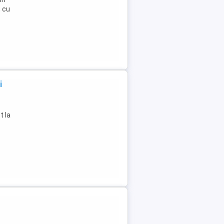
, cu
i
1
t la