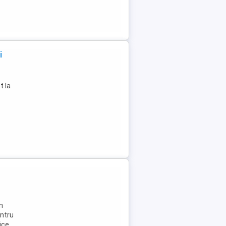
i
1
t la
n
entru
ice.