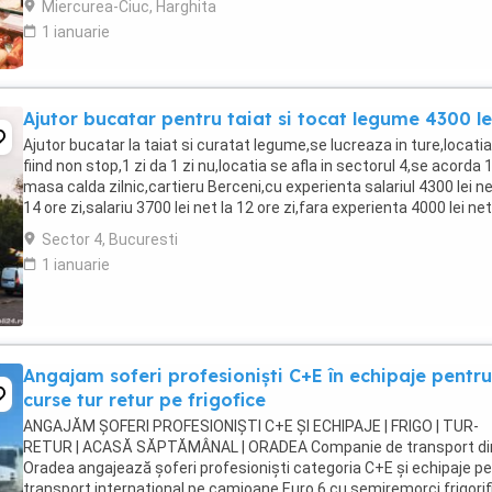
Miercurea-Ciuc, Harghita
1 ianuarie
Ajutor bucatar pentru taiat si tocat legume 4300 le
Ajutor bucatar la taiat si curatat legume,se lucreaza in ture,locatia
fiind non stop,1 zi da 1 zi nu,locatia se afla in sectorul 4,se acorda 
masa calda zilnic,cartieru Berceni,cu experienta salariul 4300 lei ne
14 ore zi,salariu 3700 lei net la 12 ore zi,fara experienta 4000 lei net
lunar,va asteptam ...
Sector 4, Bucuresti
1 ianuarie
Angajam soferi profesioniști C+E în echipaje pentru
curse tur retur pe frigofice
ANGAJĂM ȘOFERI PROFESIONIȘTI C+E ȘI ECHIPAJE | FRIGO | TUR-
RETUR | ACASĂ SĂPTĂMÂNAL | ORADEA Companie de transport di
Oradea angajează șoferi profesioniști categoria C+E și echipaje p
transport internațional pe camioane Euro 6 cu semiremorci frigorif