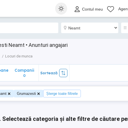
ane
Companii
Sortează
Agenț
Contul meu
0
sti Neamt • Anunturi angajari
i
Locuri de munca
oane
Companii
Sortează
0
0
eamt
Grumazesti
Șterge toate filtrele
.
Selectează categoria și alte filtre de căutare pe