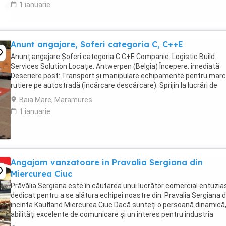
1 ianuarie
Anunt angajare, Soferi categoria C, C++E
Anunț angajare Șoferi categoria C C+E Companie: Logistic Build
Services Solution Locație: Antwerpen (Belgia) Începere: imediată
Descriere post: Transport și manipulare echipamente pentru marc
rutiere pe autostradă (încărcare descărcare). Sprijin la lucrări de
semnalizare: curățare suprafețe ...
Baia Mare, Maramures
1 ianuarie
Angajam vanzatoare in Pravalia Sergiana din
Miercurea Ciuc
Prăvălia Sergiana este în căutarea unui lucrător comercial entuzias
dedicat pentru a se alătura echipei noastre din: Pravalia Sergiana d
incinta Kaufland Miercurea Ciuc Dacă sunteți o persoană dinamică
abilități excelente de comunicare și un interes pentru industria
alimentară si studii 12 ...