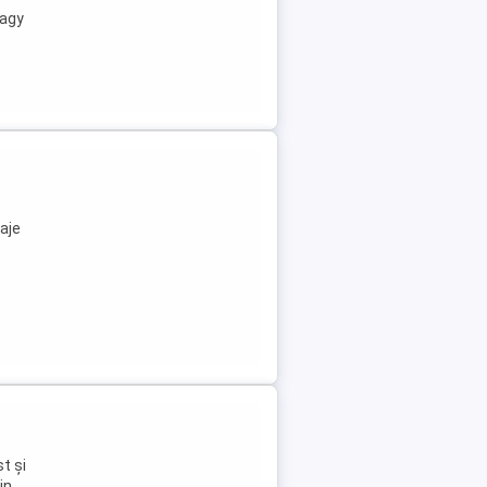
vagy
aje
t și
in