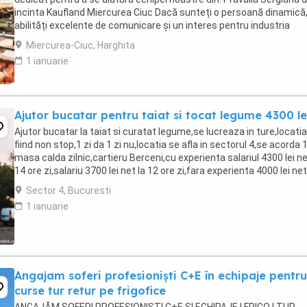
incinta Kaufland Miercurea Ciuc Dacă sunteți o persoană dinamică
abilități excelente de comunicare și un interes pentru industria
alimentară si studii 12 ...
Miercurea-Ciuc, Harghita
1 ianuarie
Ajutor bucatar pentru taiat si tocat legume 4300 le
Ajutor bucatar la taiat si curatat legume,se lucreaza in ture,locatia
fiind non stop,1 zi da 1 zi nu,locatia se afla in sectorul 4,se acorda 
masa calda zilnic,cartieru Berceni,cu experienta salariul 4300 lei ne
14 ore zi,salariu 3700 lei net la 12 ore zi,fara experienta 4000 lei net
lunar,va asteptam ...
Sector 4, Bucuresti
1 ianuarie
Angajam soferi profesioniști C+E în echipaje pentru
curse tur retur pe frigofice