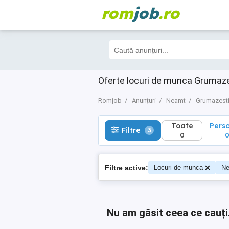
rom
job
.ro
Toate
Perso
Filtre
3
0
0
Oferte locuri de munca Grumaze
Romjob
Anunțuri
Neamt
Grumazest
Toate
Pers
Filtre
3
0
Filtre active:
Locuri de munca
N
Nu am găsit ceea ce cauți