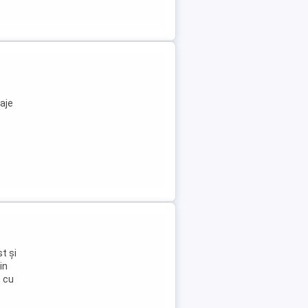
aje
t și
in
, cu