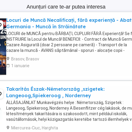
Anunțuri care te-ar putea interesa
Locuri de Muncă Necalificați, fără experiență - Aba
Germania - Muncă în Străinătate
LOCURI de MUNCĂ pentru BĂRBAȚI, CUPLURI FĂRĂ Experiență! Se 
INSTRUIRE la Locul de Muncă! BENEFICII: - Contract de Muncă Germ
Cazare Asigurată (doar 2 persoane pe cameră) - Transport de la
cazare la muncă - AVANS săptămânal - sporuri - alocație copii -
Asigurare Medicală - Concediu Plătit Se ...
Brasov, Brasov
1 ianuarie
Takarítás Észak-Németország ,szigetek:
Langeoog,Spiekeroog , Norderney
ÁLLÁSAJÁNLAT Munkavégzés helye : Németország, Szigetek :
Langeoog, Spiekeroog, Norderney A Besenflitzer cég lakások, de m
létesítmények takarítására is szakosodott, mint például iskolák,
vasútállomások, helyi közigazgatás keretébe tartozó illemhelyek 
mosdók, szállodák karbantartása és takarítása. Követelmények: ...
Miercurea-Ciuc, Harghita