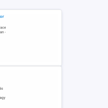
tor
face
an -
ás
vagy