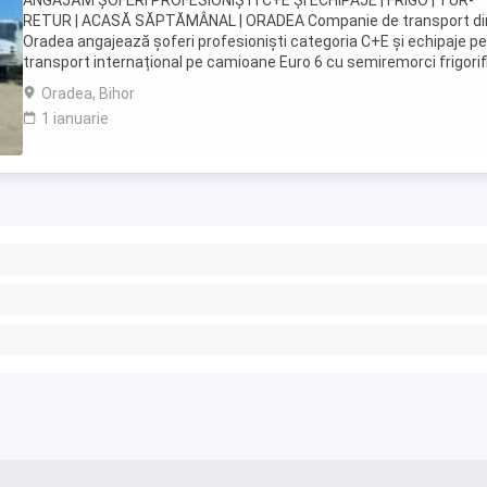
ANGAJĂM ȘOFERI PROFESIONIȘTI C+E ȘI ECHIPAJE | FRIGO | TUR-
RETUR | ACASĂ SĂPTĂMÂNAL | ORADEA Companie de transport di
Oradea angajează șoferi profesioniști categoria C+E și echipaje p
transport internațional pe camioane Euro 6 cu semiremorci frigorif
Căutăm persoane serioase, responsabile ...
Oradea, Bihor
1 ianuarie