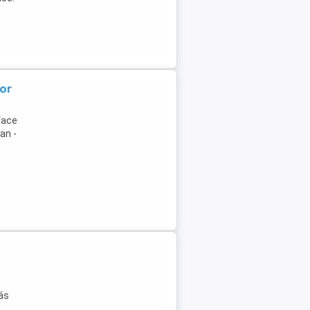
tor
face
an -
ás