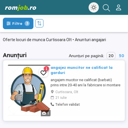
rom
job
.ro
Filtre
3
Oferte locuri de munca Curtisoara Olt • Anunturi angajari
Anunțuri
20
50
Anunțuri pe pagină:
angajez muncitor ne calificat la
1
garduri
angajem mucitor ne calificat (barbati)
prins intre 20-40 ani la fabricare si montare
garduri din placi de beton cu contract pe
Curtisoara, Olt
termen lung detali la telefon
21 iulie
Telefon validat
1