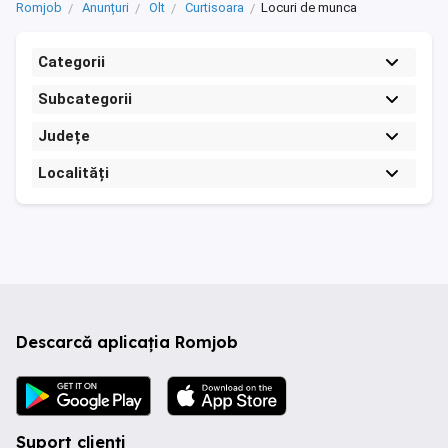
Romjob
Anunțuri
Olt
Curtisoara
Locuri de munca
Categorii
Subcategorii
Județe
Localități
Descarcă aplicația Romjob
Suport clienți