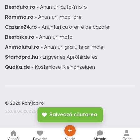
Bestauto.ro
- Anunturi auto/moto
Romimo.ro
- Anunturi imobiliare
Cazare24.ro
- Anunturi cu oferte de cazare
Bestbike.ro
- Anunturi moto
Animalutul.ro
- Anunturi gratuite animale
Startapro.hu
- Ingyenes Apróhirdetés
Quoka.de
- Kostenlose Kleinanzeigen
© 2026 Romjob.ro
26.08.06.c0c206c
Salvează căutarea
Acasă
Favorite
Vinde
Mesaje
Cont