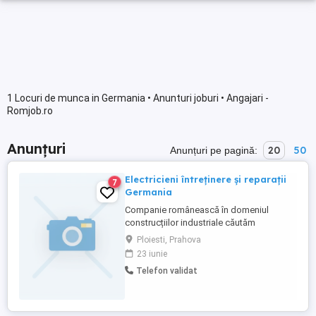
1 Locuri de munca in Germania • Anunturi joburi • Angajari -
Romjob.ro
Anunțuri
20
50
Anunțuri pe pagină:
Electricieni întreținere și reparații
7
Germania
Companie românească în domeniul
construcțiilor industriale căutăm
Electricieni calificați pentru proiectele
Ploiesti, Prahova
noastre din Germania. Cerințe: - calificare
23 iunie
profesionala - experiență profesională în
Telefon validat
domeniu ( nu este obligatorie, reprezintă
un avantaj) - permis auto categ B - lb
străină - engleza sau germana ...