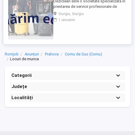
Deziclean este o societate specializata in
prestarea de servicii profesionale de
curatenie. Compania noastra asigura
Giurgiu, Giurgiu
servicii de curatenie in aproape toate
1 ianuarie
orasele mari din Romania. Suntem in
cautare de agenti de curatenie din Giurgiu
pentru cladiri de birouri in Bucuresti.
Program full-time. Atributii: Efectuarea ...
Romjob
Anunțuri
Prahova
Cornu de Sus (Cornu)
Locuri de munca
Categorii
Județe
Localități