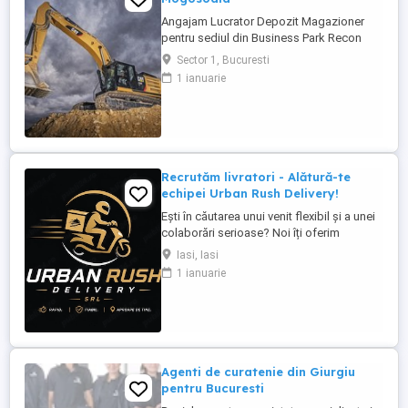
Angajam Lucrator Depozit Magazioner
pentru sediul din Business Park Recon
(intre Mogosoaia - Chitila). Asiguram
Sector 1, Bucuresti
transport tur-retur pe ruta Crevedia -
1 ianuarie
Mogosoaia si Bucurestii Noi - Mogosoaia.
- Studii medii. - Autorizație ISCIR de
stivuitorist constituie un avantaj ...
Recrutăm livratori - Alătură-te
echipei Urban Rush Delivery!
Ești în căutarea unui venit flexibil și a unei
colaborări serioase? Noi îți oferim
posibilitatea să livrezi prin cele mai mari
Iasi, Iasi
platforme de livrare din România, într-un
1 ianuarie
mediu profesionist și transparent. Ce îți
oferim: Comision atractiv și transparent
Plată rapidă și la timp Program flexibil ...
Agenti de curatenie din Giurgiu
pentru Bucuresti