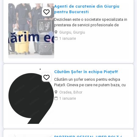
Agenti de curatenie din Giurgiu
pentru Bucuresti
Deziclean este o societate specializata in
prestarea de servicii profesionale de
curatenie. Compania noastra asigura
Giurgiu, Giurgiu
servicii de curatenie in aproape toate
1 ianuarie
orasele mari din Romania. Suntem in
cautare de agenti de curatenie din Giurgiu
pentru cladiri de birouri in Bucuresti.
Program full-time. Atributii: Efectuarea ...
Căutăm Șofer în echipa Piața9!
Căutăm un șofer serios pentru echipa
Piața9. Cineva pe care ne putem baza, cu
marfa și cu mașina. Salariu: 6.300 6.800 lei
Oradea, Bihor
brut lună Ce vei face: - Vei conduce o
1 ianuarie
dubă Ford Transit de 3,5 tone pentru
transportul și livrarea mărfii către locațiile
companiei - Încarci și descarci produsele -
Verifici ...