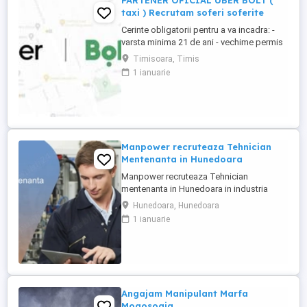
PARTENER OFICIAL UBER BOLT (
taxi ) Recrutam soferi soferite
Cerinte obligatorii pentru a va incadra: -
varsta minima 21 de ani - vechime permis
minim 2 ani - cazier judiciar curat -Masina
Timisoara, Timis
personala, mai noua de anul 2012 inclusiv,
1 ianuarie
in 4 usi. ( Pentru cine nu are masina
personala, exista si posibilitate de
inchiriere ). Uber si Bolt pentru cei mai in
varsta sau ...
Manpower recruteaza Tehnician
Mentenanta in Hunedoara
Manpower recruteaza Tehnician
mentenanta in Hunedoara in industria
automotive. Responsabilitati principale: -
Hunedoara, Hunedoara
Analizarea si executarea lucrarilor de
1 ianuarie
reparatie, intretinere si revizie; - Verificarea
functionarii echipamentelor si participarea
la testarea sistemelor complexe, utilizand
sisteme de diagnosticare ...
Angajam Manipulant Marfa
Mogosoaia