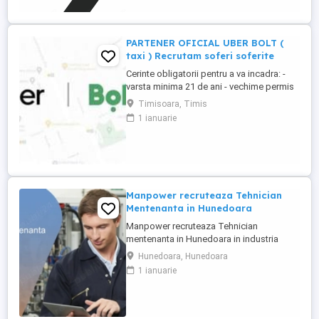
PARTENER OFICIAL UBER BOLT (
taxi ) Recrutam soferi soferite
Cerinte obligatorii pentru a va incadra: -
varsta minima 21 de ani - vechime permis
minim 2 ani - cazier judiciar curat -Masina
Timisoara, Timis
personala, mai noua de anul 2012 inclusiv,
1 ianuarie
in 4 usi. ( Pentru cine nu are masina
personala, exista si posibilitate de
inchiriere ). Uber si Bolt pentru cei mai in
varsta sau ...
Manpower recruteaza Tehnician
Mentenanta in Hunedoara
Manpower recruteaza Tehnician
mentenanta in Hunedoara in industria
automotive. Responsabilitati principale: -
Hunedoara, Hunedoara
Analizarea si executarea lucrarilor de
1 ianuarie
reparatie, intretinere si revizie; - Verificarea
functionarii echipamentelor si participarea
la testarea sistemelor complexe, utilizand
sisteme de diagnosticare ...