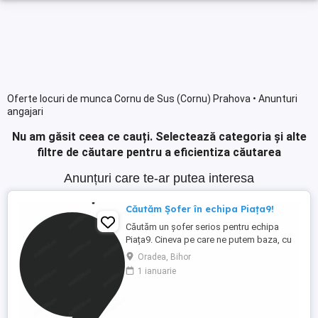
Oferte locuri de munca Cornu de Sus (Cornu) Prahova • Anunturi
angajari
Nu am găsit ceea ce cauți.
Selectează categoria și alte
filtre de căutare pentru a eficientiza căutarea
Anunțuri care te-ar putea interesa
Căutăm Șofer în echipa Piața9!
Căutăm un șofer serios pentru echipa
Piața9. Cineva pe care ne putem baza, cu
marfa și cu mașina. Salariu: 6.300 6.800 lei
Oradea, Bihor
brut lună Ce vei face: - Vei conduce o
1 ianuarie
dubă Ford Transit de 3,5 tone pentru
transportul și livrarea mărfii către locațiile
companiei - Încarci și descarci produsele -
Verifici ...