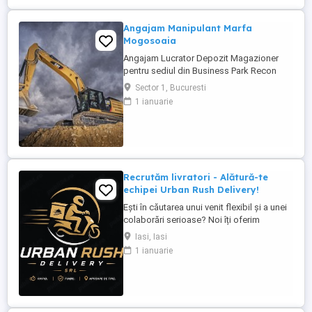
Angajam Manipulant Marfa
Mogosoaia
Angajam Lucrator Depozit Magazioner
pentru sediul din Business Park Recon
(intre Mogosoaia - Chitila). Asiguram
Sector 1, Bucuresti
transport tur-retur pe ruta Crevedia -
1 ianuarie
Mogosoaia si Bucurestii Noi - Mogosoaia.
- Studii medii. - Autorizație ISCIR de
stivuitorist constituie un avantaj ...
Recrutăm livratori - Alătură-te
echipei Urban Rush Delivery!
Ești în căutarea unui venit flexibil și a unei
colaborări serioase? Noi îți oferim
posibilitatea să livrezi prin cele mai mari
Iasi, Iasi
platforme de livrare din România, într-un
1 ianuarie
mediu profesionist și transparent. Ce îți
oferim: Comision atractiv și transparent
Plată rapidă și la timp Program flexibil ...