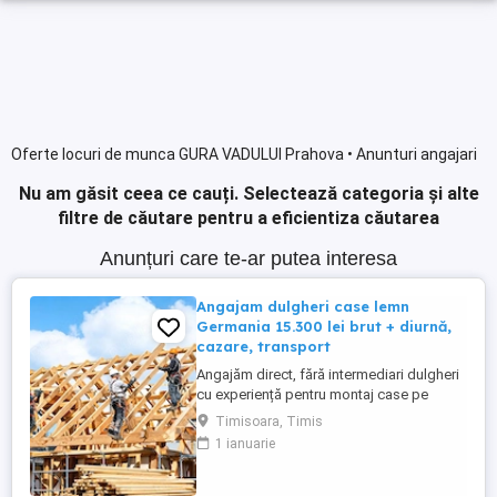
Oferte locuri de munca GURA VADULUI Prahova • Anunturi angajari
Nu am găsit ceea ce cauți.
Selectează categoria și alte
filtre de căutare pentru a eficientiza căutarea
Anunțuri care te-ar putea interesa
Angajam dulgheri case lemn
Germania 15.300 lei brut + diurnă,
cazare, transport
Angajăm direct, fără intermediari dulgheri
cu experiență pentru montaj case pe
structură de lemn, Germania (Bayern și
Timisoara, Timis
Baden-Württemberg). Salariu 15.300 RON
1 ianuarie
brut pe carte de muncă Plată săptămânală
Diurnă Cazare asigurată Transport
asigurat la schimbul de tură Contract