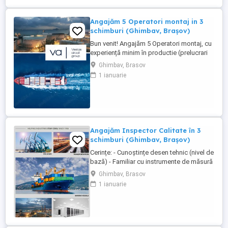
legal, asigurare Angajare ...
Angajăm 5 Operatori montaj in 3
schimburi (Ghimbav, Brașov)
Bun venit! Angajăm 5 Operatori montaj, cu
experiență minim în productie (prelucrari
prin aschiere). Căutăm persoane serioase,
Ghimbav, Brasov
dornice să învețe și să muncească, se va
1 ianuarie
oferi instruire la locul de muncă. Program:
3 schimburi - schimbul 1: 06.45-14.30 -
schimbul 2: 14.30-22.30 - schimbul 3:
22.30-6:30 ...
Angajăm Inspector Calitate în 3
schimburi (Ghimbav, Brașov)
Cerințe: - Cunoștințe desen tehnic (nivel de
bază) - Familiar cu instrumente de măsură
și control (ex. șubler) - Limba engleză
Ghimbav, Brasov
(nivel incepator) - Cunoștințe operare PC
1 ianuarie
(email, Excel) - Abilități bune de lucru în
echipă, comunicare și atenție la detalii -
Disponibilitate pentru lucru în 3 schimburi
...