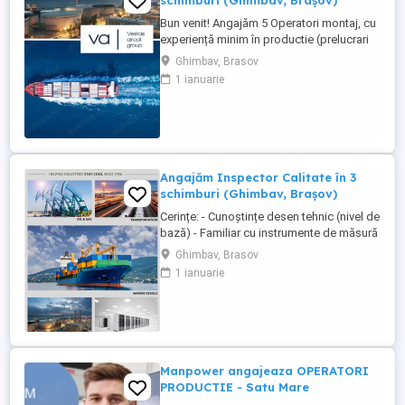
schimburi (Ghimbav, Brașov)
Bun venit! Angajăm 5 Operatori montaj, cu
experiență minim în productie (prelucrari
prin aschiere). Căutăm persoane serioase,
Ghimbav, Brasov
dornice să învețe și să muncească, se va
1 ianuarie
oferi instruire la locul de muncă. Program:
3 schimburi - schimbul 1: 06.45-14.30 -
schimbul 2: 14.30-22.30 - schimbul 3:
22.30-6:30 ...
Angajăm Inspector Calitate în 3
schimburi (Ghimbav, Brașov)
Cerințe: - Cunoștințe desen tehnic (nivel de
bază) - Familiar cu instrumente de măsură
și control (ex. șubler) - Limba engleză
Ghimbav, Brasov
(nivel incepator) - Cunoștințe operare PC
1 ianuarie
(email, Excel) - Abilități bune de lucru în
echipă, comunicare și atenție la detalii -
Disponibilitate pentru lucru în 3 schimburi
...
Manpower angajeaza OPERATORI
PRODUCTIE - Satu Mare