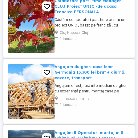
Colaborare part- time Manager
CLUJ Proiect UNIC -de acasă
Franciza PERSONALA
Căutăm colaboratori part-time pentru un
proiect UNIC , bazat pe franciză , cu
posibilitatea de a lucra de acasă. în județ
Cluj-Napoca, Cluj
dar si județele din apropiere, Domeniile
1 ianuarie
sunt : marketing si publicitate , wellness .
MANAGEMENT. Se lucrează doar in
TIMPUL LIBER, circa 1 sau 2 ore ZILNIC ...
Angajam dulgheri case lemn
Germania 15.300 lei brut + diurnă,
cazare, transport
Angajăm direct, fără intermediari dulgheri
cu experiență pentru montaj case pe
structură de lemn, Germania (Bayern și
Timisoara, Timis
Baden-Württemberg). Salariu 15.300 RON
1 ianuarie
brut pe carte de muncă Plată săptămânală
Diurnă Cazare asigurată Transport
asigurat la schimbul de tură Contract
legal, asigurare Angajare ...
Angajăm 5 Operatori montaj in 3