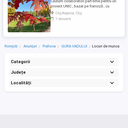
Căutăm colaboratori part-time pentru un
proiect UNIC , bazat pe franciză , cu
posibilitatea de a lucra de acasă. în județ
Cluj-Napoca, Cluj
dar si județele din apropiere, Domeniile
1 ianuarie
sunt : marketing si publicitate , wellness .
MANAGEMENT. Se lucrează doar in
TIMPUL LIBER, circa 1 sau 2 ore ZILNIC ...
Romjob
Anunțuri
Prahova
GURA VADULUI
Locuri de munca
Categorii
Județe
Localități