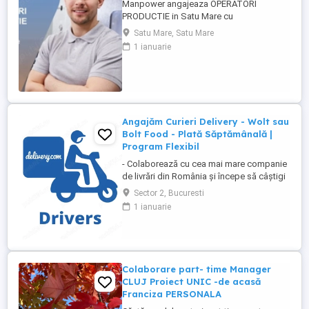
Manpower angajeaza OPERATORI
PRODUCTIE in Satu Mare cu
disponibilitate la 3 schimburi.
Satu Mare, Satu Mare
Responsabilitati principale: - asamblarea
1 ianuarie
componentelor electrice si electronice
conform instructiunilor de lucru; -
manipularea si verificarea pieselor inainte
si dupa procesul de productie; - operarea
echipamentelor ...
Angajăm Curieri Delivery - Wolt sau
Bolt Food - Plată Săptămânală |
Program Flexibil
- Colaborează cu cea mai mare companie
de livrări din România și începe să câștigi
rapid! - Cerințe: Minim 18 ani Mijloc de
Sector 2, Bucuresti
transport propriu (mașină, scuter,
1 ianuarie
motocicletă sau bicicletă) Telefon mobil
cu acces la internet - Ce oferim: Plată
săptămânală, fără întârzieri Bonusuri
atractive ...
Colaborare part- time Manager
CLUJ Proiect UNIC -de acasă
Franciza PERSONALA