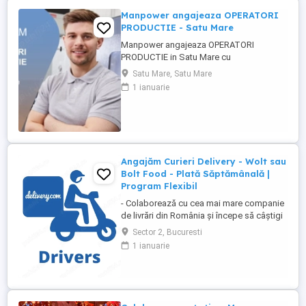
Manpower angajeaza OPERATORI
PRODUCTIE - Satu Mare
Manpower angajeaza OPERATORI
PRODUCTIE in Satu Mare cu
disponibilitate la 3 schimburi.
Satu Mare, Satu Mare
Responsabilitati principale: - asamblarea
1 ianuarie
componentelor electrice si electronice
conform instructiunilor de lucru; -
manipularea si verificarea pieselor inainte
si dupa procesul de productie; - operarea
echipamentelor ...
Angajăm Curieri Delivery - Wolt sau
Bolt Food - Plată Săptămânală |
Program Flexibil
- Colaborează cu cea mai mare companie
de livrări din România și începe să câștigi
rapid! - Cerințe: Minim 18 ani Mijloc de
Sector 2, Bucuresti
transport propriu (mașină, scuter,
1 ianuarie
motocicletă sau bicicletă) Telefon mobil
cu acces la internet - Ce oferim: Plată
săptămânală, fără întârzieri Bonusuri
atractive ...