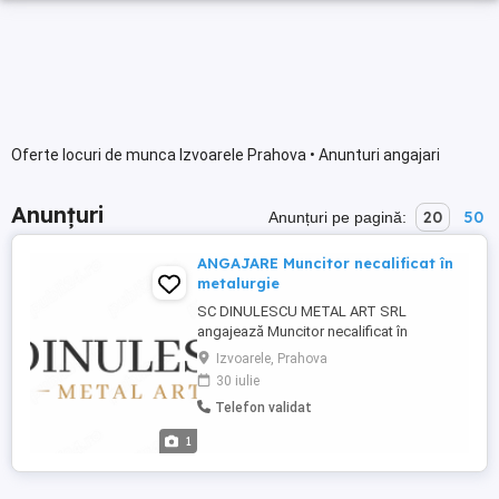
Oferte locuri de munca Izvoarele Prahova • Anunturi angajari
Anunțuri
20
50
Anunțuri pe pagină:
ANGAJARE Muncitor necalificat în
metalurgie
SC DINULESCU METAL ART SRL
angajează Muncitor necalificat în
metalurgie (COR 932911) pentru activitate
Izvoarele, Prahova
în atelier de prelucrare a metalelor.
30 iulie
Locație: Comuna Izvoarele, județul
Telefon validat
Prahova Cerințe: Studii generale;
Seriozitate și dorință de muncă; Apt
1
pentru muncă fizică; Experiența nu este
obligatorie ...