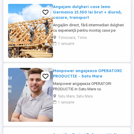
Angajam dulgheri case lemn
Germania 15.300 lei brut + diurnă,
cazare, transport
Angajăm direct, fără intermediari dulgheri
cu experiență pentru montaj case pe
structură de lemn, Germania (Bayern și
Timisoara, Timis
Baden-Württemberg). Salariu 15.300 RON
1 ianuarie
brut pe carte de muncă Plată săptămânală
Diurnă Cazare asigurată Transport
asigurat la schimbul de tură Contract
legal, asigurare Angajare ...
Manpower angajeaza OPERATORI
PRODUCTIE - Satu Mare
Manpower angajeaza OPERATORI
PRODUCTIE in Satu Mare cu
disponibilitate la 3 schimburi.
Satu Mare, Satu Mare
Responsabilitati principale: - asamblarea
1 ianuarie
componentelor electrice si electronice
conform instructiunilor de lucru; -
manipularea si verificarea pieselor inainte
si dupa procesul de productie; - operarea
echipamentelor ...