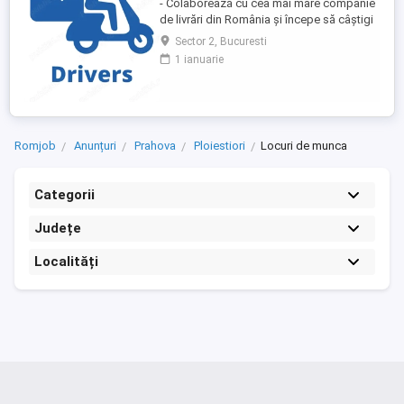
- Colaborează cu cea mai mare companie
de livrări din România și începe să câștigi
rapid! - Cerințe: Minim 18 ani Mijloc de
Sector 2, Bucuresti
transport propriu (mașină, scuter,
1 ianuarie
motocicletă sau bicicletă) Telefon mobil
cu acces la internet - Ce oferim: Plată
săptămânală, fără întârzieri Bonusuri
atractive ...
Romjob
Anunțuri
Prahova
Ploiestiori
Locuri de munca
Categorii
Județe
Localități