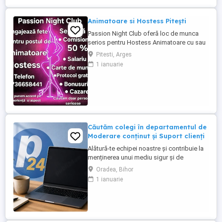
Animatoare si Hostess Pitești
Passion Night Club oferă loc de munca
serios pentru Hostess Animatoare cu sau
fără experiență. Nu punem accent pe
Pitesti, Arges
aspecul fizic !! Dacă ai peste 18 ani, ești o
1 ianuarie
fire deschisă, sociabilă și fără inhibiții te
invităm să faci parte din echipa noastră
bazată pe respect, încredere și susținere .
Facilități: ...
Căutăm colegi în departamentul de
Moderare conținut și Suport clienți
Alătură-te echipei noastre și contribuie la
menținerea unui mediu sigur și de
încredere pe platformele noastre de
Oradea, Bihor
anunțuri din România, Germania și
1 ianuarie
Ungaria. În funcție de experiența și
abilitățile tale, vei avea un rol în moderarea
conținutului postat de utilizatori și sau în
oferirea de suport clienților ...