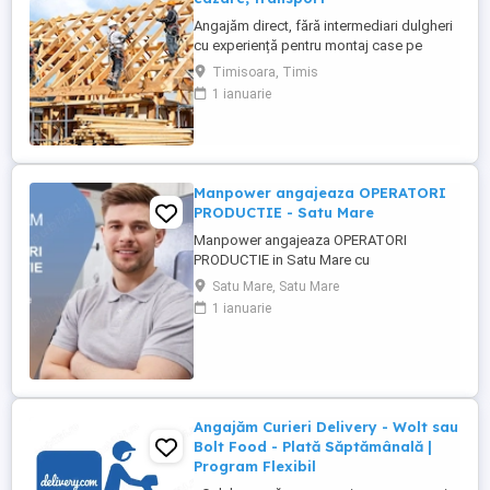
Angajăm direct, fără intermediari dulgheri
cu experiență pentru montaj case pe
structură de lemn, Germania (Bayern și
Timisoara, Timis
Baden-Württemberg). Salariu 15.300 RON
1 ianuarie
brut pe carte de muncă Plată săptămânală
Diurnă Cazare asigurată Transport
asigurat la schimbul de tură Contract
legal, asigurare Angajare ...
Manpower angajeaza OPERATORI
PRODUCTIE - Satu Mare
Manpower angajeaza OPERATORI
PRODUCTIE in Satu Mare cu
disponibilitate la 3 schimburi.
Satu Mare, Satu Mare
Responsabilitati principale: - asamblarea
1 ianuarie
componentelor electrice si electronice
conform instructiunilor de lucru; -
manipularea si verificarea pieselor inainte
si dupa procesul de productie; - operarea
echipamentelor ...
Angajăm Curieri Delivery - Wolt sau
Bolt Food - Plată Săptămânală |
Program Flexibil