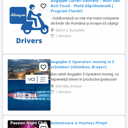
Angajăm Curieri Delivery - Wolt sau
Bolt Food - Plată Săptămânală |
Program Flexibil
- Colaborează cu cea mai mare companie
de livrări din România și începe să câștigi
rapid! - Cerințe: Minim 18 ani Mijloc de
Sector 2, Bucuresti
transport propriu (mașină, scuter,
1 ianuarie
motocicletă sau bicicletă) Telefon mobil
cu acces la internet - Ce oferim: Plată
săptămânală, fără întârzieri Bonusuri
atractive ...
Angajăm 5 Operatori montaj in 3
schimburi (Ghimbav, Brașov)
Bun venit! Angajăm 5 Operatori montaj, cu
experiență minim în productie (prelucrari
prin aschiere). Căutăm persoane serioase,
Ghimbav, Brasov
dornice să învețe și să muncească, se va
1 ianuarie
oferi instruire la locul de muncă. Program:
3 schimburi - schimbul 1: 06.45-14.30 -
schimbul 2: 14.30-22.30 - schimbul 3:
22.30-6:30 ...
Animatoare si Hostess Pitești