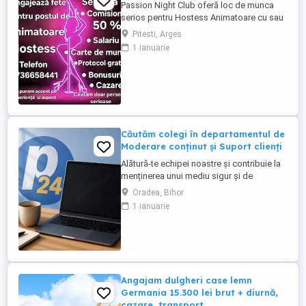
Passion Night Club oferă loc de munca
serios pentru Hostess Animatoare cu sau
fără experiență. Nu punem accent pe
Pitesti, Arges
aspecul fizic !! Dacă ai peste 18 ani, ești o
1 ianuarie
fire deschisă, sociabilă și fără inhibiții te
invităm să faci parte din echipa noastră
bazată pe respect, încredere și susținere .
Facilități: ...
Căutăm colegi în departamentul de
Moderare conținut și Suport clienți
Alătură-te echipei noastre și contribuie la
menținerea unui mediu sigur și de
încredere pe platformele noastre de
Oradea, Bihor
anunțuri din România, Germania și
1 ianuarie
Ungaria. În funcție de experiența și
abilitățile tale, vei avea un rol în moderarea
conținutului postat de utilizatori și sau în
oferirea de suport clienților ...
Angajam dulgheri case lemn
Germania 15.300 lei brut + diurnă,
cazare, transport