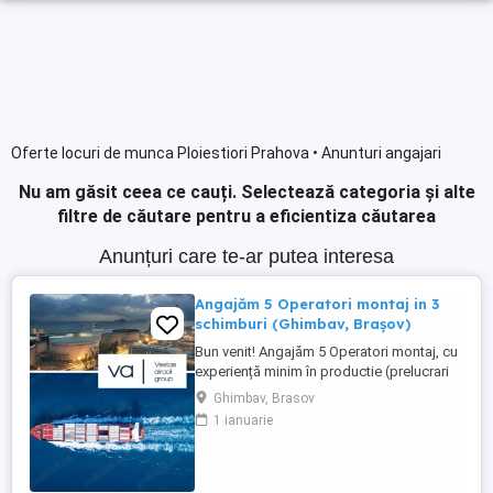
Oferte locuri de munca Ploiestiori Prahova • Anunturi angajari
Nu am găsit ceea ce cauți.
Selectează categoria și alte
filtre de căutare pentru a eficientiza căutarea
Anunțuri care te-ar putea interesa
Angajăm 5 Operatori montaj in 3
schimburi (Ghimbav, Brașov)
Bun venit! Angajăm 5 Operatori montaj, cu
experiență minim în productie (prelucrari
prin aschiere). Căutăm persoane serioase,
Ghimbav, Brasov
dornice să învețe și să muncească, se va
1 ianuarie
oferi instruire la locul de muncă. Program:
3 schimburi - schimbul 1: 06.45-14.30 -
schimbul 2: 14.30-22.30 - schimbul 3:
22.30-6:30 ...