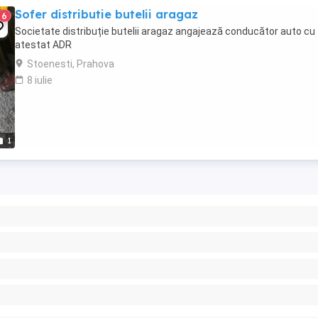
Sofer distributie butelii aragaz
6
Societate distribuție butelii aragaz angajează conducător auto cu
atestat ADR
Stoenesti, Prahova
8 iulie
1