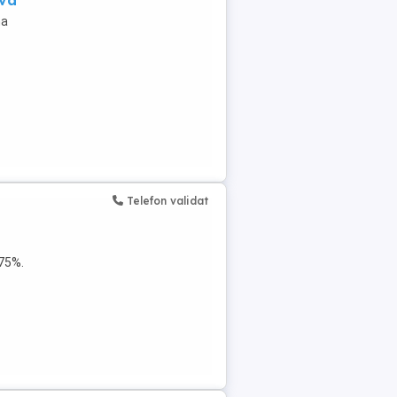
ova
na
Telefon validat
175%.