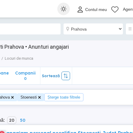
ane
Companii
Sortează
Agenț
Contul meu
0
i Prahova • Anunturi angajari
Locuri de munca
oane
Companii
Sortează
0
ahova
Stoenesti
Șterge toate filtrele
nă:
20
50