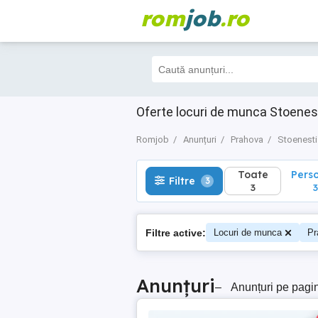
rom
job
.ro
Toate
Perso
Filtre
3
3
3
Oferte locuri de munca Stoenest
Romjob
Anunțuri
Prahova
Stoenesti
Toate
Pers
Filtre
3
3
3
Filtre active:
Locuri de munca
Pr
Anunțuri
–
Anunțuri pe pagi