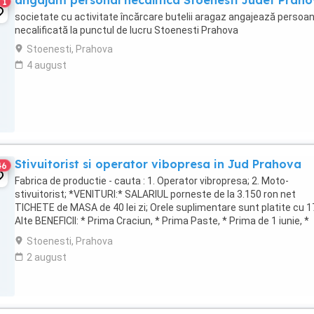
angajam personal necalifica Stoenesti Judet Prah
1
societate cu activitate încărcare butelii aragaz angajează persoa
necalificată la punctul de lucru Stoenesti Prahova
Stoenesti, Prahova
4 august
Stivuitorist si operator vibopresa in Jud Prahova
46
Fabrica de productie - cauta : 1. Operator vibropresa; 2. Moto-
stivuitorist; *VENITURI:* SALARIUL porneste de la 3.150 ron net
TICHETE de MASA de 40 lei zi; Orele suplimentare sunt platite cu 
Alte BENEFICII: * Prima Craciun, * Prima Paste, * Prima de 1 iunie, *
Bonusuri de productivitate, ...
Stoenesti, Prahova
2 august