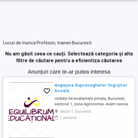
Locuri de munca Profesori, traineri Bucuresti
Nu am găsit ceea ce cauți.
Selectează categoria și alte
filtre de căutare pentru a eficientiza căutarea
Anunțuri care te-ar putea interesa
Angajare Supraveghetor Ingrijitor
Scoala
Unitate de invatamant privata, Bucuresti,
sectorul 1, zona Agronomie- Avem nevoie
in echipa de un asistent medical, program
Sector 1, Bucuresti
luni-vineri, 11-19, sarbatori legale libere,
1 ianuarie
vacante Paste, Craciun si 2 saptamani in
luna august. Salariu 3800 lei net. Va rugam
sa sunati pentru interviu, multumim!
Posibilitate ...