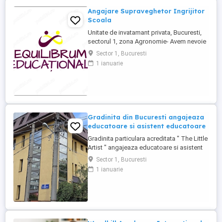
Angajare Supraveghetor Ingrijitor
Scoala
Unitate de invatamant privata, Bucuresti,
sectorul 1, zona Agronomie- Avem nevoie
in echipa de un asistent medical, program
Sector 1, Bucuresti
luni-vineri, 11-19, sarbatori legale libere,
1 ianuarie
vacante Paste, Craciun si 2 saptamani in
luna august. Salariu 3800 lei net. Va rugam
sa sunati pentru interviu, multumim!
Posibilitate ...
Gradinita din Bucuresti angajeaza
educatoare si asistent educatoare
Gradinita particulara acreditata " The Little
Artist " angajeaza educatoare si asistent
educatoare, pogram 8 ore.
Sector 1, Bucuresti
1 ianuarie