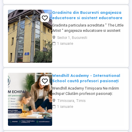
Gradinita din Bucuresti angajeaza
educatoare si asistent educatoare
Gradinita particulara acreditata " The Little
Artist " angajeaza educatoare si asistent
educatoare, pogram 8 ore.
Sector 1, Bucuresti
1 ianuarie
Wendhill Academy - International
School caută profesori pasionați
Wendhill Academy Timișoara Ne mărim
echipa! Căutăm profesori pasionați:
Limba Română Matematică Istorie Fizică
Timisoara, Timis
Biologie Muzică Limba Engleză Limba
1 ianuarie
Germană Oferim: Mediu prietenos și
modern + salariu atractiv + beneficii
suplimentare Dacă ai studii în domeniu (în
curs sau finalizate) ...