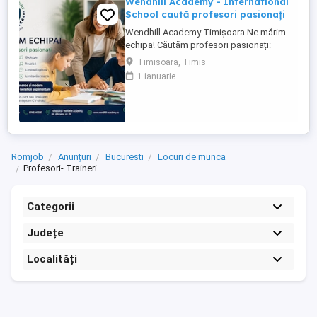
Wendhill Academy - International
School caută profesori pasionați
Wendhill Academy Timișoara Ne mărim
echipa! Căutăm profesori pasionați:
Limba Română Matematică Istorie Fizică
Timisoara, Timis
Biologie Muzică Limba Engleză Limba
1 ianuarie
Germană Oferim: Mediu prietenos și
modern + salariu atractiv + beneficii
suplimentare Dacă ai studii în domeniu (în
curs sau finalizate) ...
Romjob
Anunțuri
Bucuresti
Locuri de munca
Profesori- Traineri
Categorii
Județe
Localități