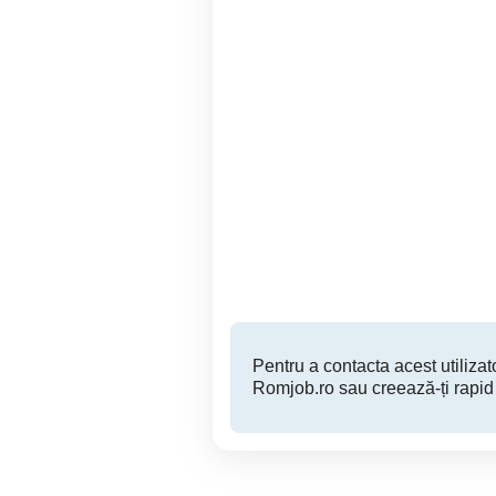
Cautam ingrijitor cladire (
femeie de serviciu ) pentru
cladire birouri si curte !!!!!
Giurgiu
Pentru a contacta acest utilizato
Romjob.ro sau creează-ți rapid