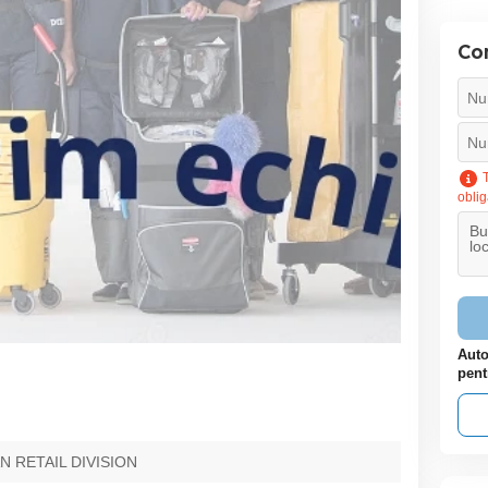
Con
T
oblig
Auto
pent
N RETAIL DIVISION