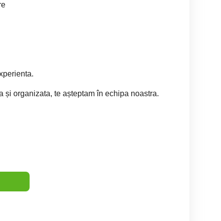
re
experienta.
 și organizata, te așteptam în echipa noastra.