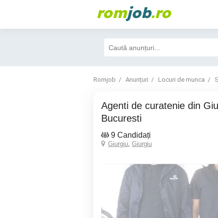
rom
job
.ro
Romjob
Anunțuri
Locuri de munca
S
Agenti de curatenie din Giurgiu pentru
Bucuresti
9 Candidați
Giurgiu
,
Giurgiu