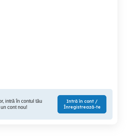
Angajez muncitor
Ang pers curatenie
Ang pers curatenie pt mag
necalificat,pe durata
Oradea. Salar: 1.500 RON
din Timisoa
nedeterminata
in mana pe luna 4 ore zi
RON net(in
Rasuceni
Oradea
T
r, intră în contul tău
Intră în cont /
Înregistrează-te
 un cont nou!