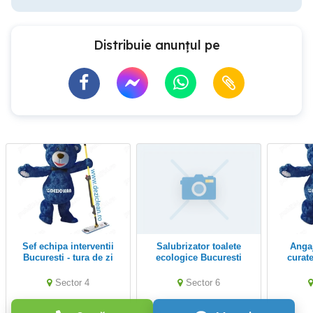
Distribuie anunțul pe
Sef echipa interventii
Salubrizator toalete
Angajam personal
Bucuresti - tura de zi
ecologice Bucuresti
curatenie C
birouri 
Sector 4
Sector 6