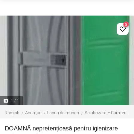
5
1
/ 1
Romjob
Anunțuri
Locuri de munca
Salubrizare – Curatenie – Dezinsectie
DOAMNĂ nepretențioasă pentru igienizare