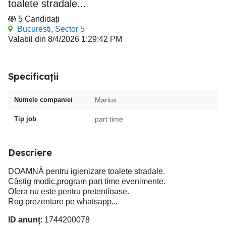
toalete stradale...
5 Candidați
Bucuresti
,
Sector 5
Valabil din 8/4/2026 1:29:42 PM
Specificații
Numele companiei
Marius
Tip job
part time
Descriere
DOAMNÂ pentru igienizare toalete stradale.
Câștig modic,program part time evenimente.
Ofera nu este pentru pretențioase.
Rog prezentare pe whatsapp...
ID anunț
: 1744200078