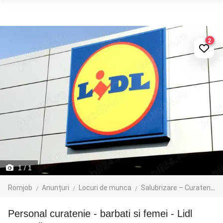
2
1
/ 1
Romjob
Anunțuri
Locuri de munca
Salubrizare – Curatenie – Dezinsectie
Personal curatenie - barbati si femei - Lidl