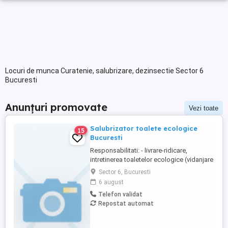
Locuri de munca Curatenie, salubrizare, dezinsectie Sector 6
Bucuresti
Anunțuri promovate
Vezi toate
Salubrizator toalete ecologice
15
Bucuresti
Responsabilitati: - livrare-ridicare,
intretinerea toaletelor ecologice (vidanjare
,spalare interior-exterior, completare
Sector 6, Bucuresti
consumabile) cu autovidanje de 3.5T,
6 august
echipaj format din sofer si salubrizator
Telefon validat
Oferta: - contract de munca pe durata
Repostat automat
nedeterminata - 2850 lei salariu net - 800
lei bonuri de masa - ...