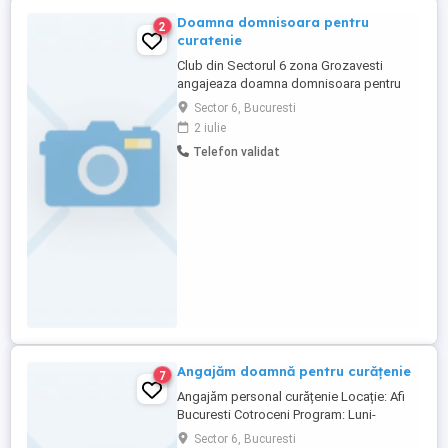
Doamna domnisoara pentru
2
curatenie
Club din Sectorul 6 zona Grozavesti
angajeaza doamna domnisoara pentru
curatenie ( spalat pe jos , maturat , aspirat
Sector 6, Bucuresti
). Varsta intre 18-50 ani , 25 lei pe ora ,
2 iulie
plata la zi 200 lei 8 ore.
Telefon validat
Angajăm doamnă pentru curățenie
7
Angajăm personal curățenie Locație: Afi
Bucuresti Cotroceni Program: Luni-
Duminică, 4 ore zi part-time, interval
Sector 6, Bucuresti