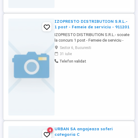
celelalte detalii se discuta la un eventual
interviu pentru cei interesați. Astept
telefonul sau mesajele ...
IZOPRESTO DISTRIBUTION S.R.L.-
1 post - Femeie de serviciu - 911201
IZOPRESTO DISTRIBUTION S.R.L.- scoate
la concurs 1 post - Femeie de serviciu -
911201 Cerinte: cunostinte de limba
Sector 6, Bucuresti
engleza, persoana flexibila, dedicata, cu o
31 iulie
mare atentie la detalii si bune abilitati
Telefon validat
organizatorice. Cei interesati pot trimite
CV la sediul nostru in BUCURESTI,
SECTORUL 6, Drumul Sarii, ...
URBAN SA angajeaza soferi
4
categoria C