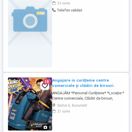
Salariu: 1.600 lei net Pentru mai multe
23 iunie
informații sau pentru a aplica, sunați la
Telefon validat
numarul afisat.
Angajare in curățenie centre
18
comerciale și clădiri de birouri.
ANGAJĂM *Personal Curățenie* *Locație:*
Centre comerciale, Clădiri de birouri,
Sector 6, București *Program:* Diferă de
Sector 6, Bucuresti
la o locație la alta. Suntem în căutarea
21 iunie
unor persoane responsabile și motivate
pentru a se alătura echipei noastre de
curățenie din Sectorul 6.
1
Responsabilitățile principale ...