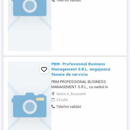
Telefon validat
PBM- Professional Business
Management S.R.L. angajeaza
femeie de serviciu
PBM-PROFESSIONAL BUSINESS
MANAGEMENT S.R.L., cu sediul in
Bucureşti Sectorul 6, Bulevardul IULIU
Sector 6, Bucuresti
MANIU, Nr. 7, CORP C, PARTER, spaţiul B ,
24 iulie
CUI 31318366 angajeaza 1 femeie de
Telefon validat
serviciu. Interviul va avea loc in 27 iulie
2026, ora 09.00 la sediu.