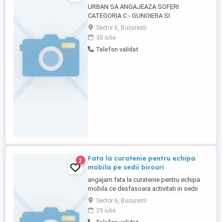
URBAN SA ANGAJEAZA SOFERI
CATEGORIA C - GUNOIERA SI
BASCULANTA.
Sector 6, Bucuresti
30 iulie
Telefon validat
Fata la curatenie pentru echipa
2
mobila pe sedii birouri
angajam fata la curatenie pentru echipa
mobila ce desfasoara activitati in sedii
birouri. Program 8 ore zi, de luni pana
Sector 6, Bucuresti
vineri. Salariu net 3100 lei. Alte detalii si
29 iulie
fisa postului se vor discuta la interviu.