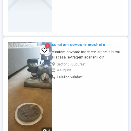
curatam covoare mochete
4
curatam covoare mochete la tine la birou
si acasa ;extragem acarienii din
covoare,mochete,saltele aspiram si
Sector 6, Bucuresti
spalam covoarele si mochetele,pe locul
4 august
unde se afla
Telefon validat
5