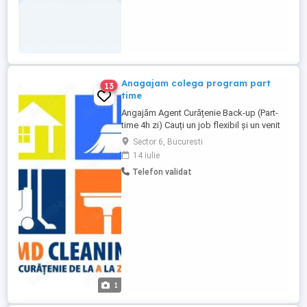
Anagajam colega program part
13
time
Angajăm Agent Curățenie Back-up (Part-
time 4h zi) Cauți un job flexibil și un venit
stabil? Echipa noastră se mărește!
Sector 6, Bucuresti
Căutăm o persoană serioasă și adaptabilă
14 iulie
pentru rolul de Agent Curățenie Back-up.
Telefon validat
Rolul tău: Oferi suport echipei în zilele
aglomerate și ții locul colegilor aflați în
concediu. ...
1