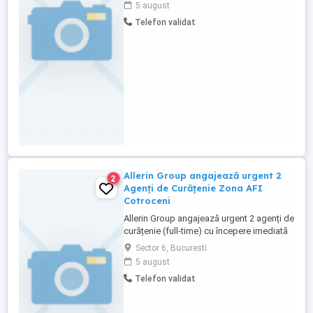
5 august
Telefon validat
Allerin Group angajează urgent 2
2
Agenți de Curățenie Zona AFI
Cotroceni
Allerin Group angajează urgent 2 agenți de
curățenie (full-time) cu începere imediată
pentru locația din zona AFI Palace
Sector 6, Bucuresti
Cotroceni, București. Oferta noastră: -
5 august
Salariu net: 3.200 lei - Contract de muncă
Telefon validat
(full-time) - Mediu de lucru stabil și
profesionist Program de lucru: Luni Joi: în
2 ture de ...