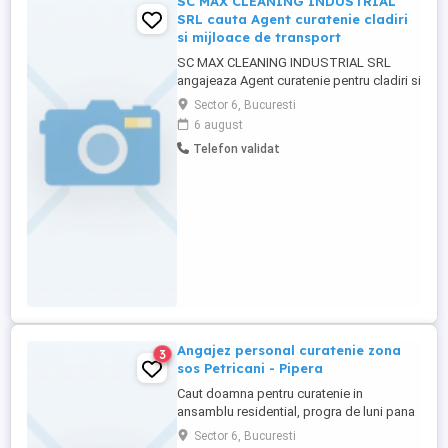
SC MAX CLEANING INDUSTRIAL
SRL cauta Agent curatenie cladiri
si mijloace de transport
SC MAX CLEANING INDUSTRIAL SRL
angajeaza Agent curatenie pentru cladiri si
mijloace de transport cod cor 515302
Sector 6, Bucuresti
Responsabilitati: * Curatenia si intretinerea
6 august
spatiilor interioare si exterioare ale
Telefon validat
cladirilor. * Curatarea si igienizarea
mijloacelor de transport. * Colectarea si
gestionarea deseurilor. * ...
Angajez personal curatenie zona
3
sos Petricani - Pipera
Caut doamna pentru curatenie in
ansamblu residential, progra de luni pana
vineri, 8 ore zi . Nu se lucreaza cu zona de
Sector 6, Bucuresti
gunoi menajer.