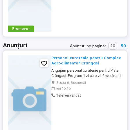
Promovat
Anunțuri
20
50
Anunțuri pe pagină:
Personal curatenie pentru Complex
Agroalimentar Crangasi
Angajam personal curatenie pentru Piata
Crângași. Program 1 zi cu o zi, 2 weekend-
uri pe luna. Alte detalii si fisa postului se
Sector 6, Bucuresti
vor discuta la interviu.
ieri 15:15
Telefon validat