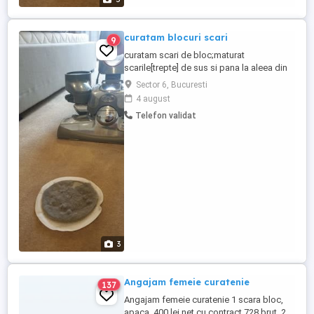
curatam blocuri scari
9
curatam scari de bloc;maturat
scarile[trepte] de sus si pana la aleea din
fata bloculuim spalam scarile[treptele] de
Sector 6, Bucuresti
sus si pana la parter inclusiv, interetinut
4 august
parterul si accensor zilnic maturat si
Telefon validat
spalat ghenele pe etaje pregatirea
gunoiului menajer pentru predare si predat
catre firma de salubrizare intretinut ...
3
Angajam femeie curatenie
137
Angajam femeie curatenie 1 scara bloc,
apaca, 400 lei net cu contract 728 brut, 2