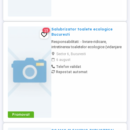
Salubrizator toalete ecologice
15
Bucuresti
Responsabilitati: - livrare-ridicare,
intretinerea toaletelor ecologice (vidanjare
,spalare interior-exterior, completare
Sector 6, Bucuresti
consumabile) cu autovidanje de 3.5T,
6 august
echipaj format din sofer si salubrizator
Telefon validat
Oferta: - contract de munca pe durata
Repostat automat
nedeterminata - 2850 lei salariu net - 800
lei bonuri de masa - ...
Promovat