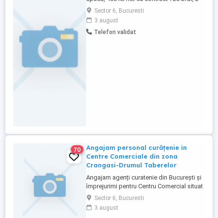
ore zi, tel.
Sector 6, Bucuresti
3 august
Telefon validat
Angajam personal curățenie in
70
Centre Comerciale din zona
Crangasi-Drumul Taberelor
Angajam agenți curatenie din București și
împrejurimi pentru Centru Comercial situat
în zona Auchan Crangasi, sector 6, pe
Sector 6, Bucuresti
galeriia comercială Programul de lucru
3 august
este om de 8 ore pe zi, iar salariul și