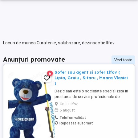
Locuri de munca Curatenie, salubrizare, dezinsectie Ilfov
Anunțuri promovate
Vezi toate
Sofer sau agent si sofer Ilfov (
6
Lipia, Gruiu , Sitaru , Moara Vlasiei
)
Deziclean este o societate specializata in
prestarea de servicii profesionale de
curatenie. Compania noastra asigura
Gruiu, Ilfov
servicii de curatenie in aproape toate
5 august
orasele mari din România. Cautam sofer
Telefon validat
sau sofer si agent de curatenie cu
Repostat automat
domiciliul in Ilfov ( Lipia, Gruiu , Sitaru ,
Moara Vlasiei ) Oferim: -conditii ...