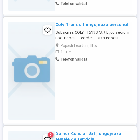
Telefon validat
detalii si capacitatea de a mentine un
mediu de lucru curat si ordonat, cu
abilitatea de a lucra independent ...
Coly Trans srl angajeaza personal
Subscrisa COLY TRANS S.R.L.,cu sediul in
Loc. Popesti Leordeni, Oras Popesti
Leordeni, Str. Miraslau, nr.4, etaj P, ap.1,
Popesti-Leordeni, Ilfov
Jud Iflov, CUI Cod Fiscal: 17366295 ,
1 iulie
angajeaza: -1 post femeie de serviciu cod
Telefon validat
cor 911201 Cv -urile se pot trimite la
adresa de email
suportsecretariat.gmail.com
Damar Colision Srl , angajeaza
2
femeie de serviciu