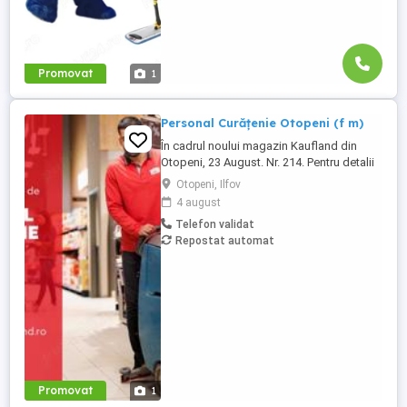
Promovat
1
Personal Curățenie Otopeni (f m)
În cadrul noului magazin Kaufland din
Otopeni, 23 August. Nr. 214. Pentru detalii
sau pentru a aplica, sună la 021 91 32 sau
Otopeni, Ilfov
depune-ți CV-ul online pe
4 august
cariere.kaufland.ro Beneficiile tale Salariu
Telefon validat
de 4700 lei brut (pentru un program de
Repostat automat
lucru de 8 ore pe zi) și bonuri de masă
Contract de muncă pe durată ...
Promovat
1