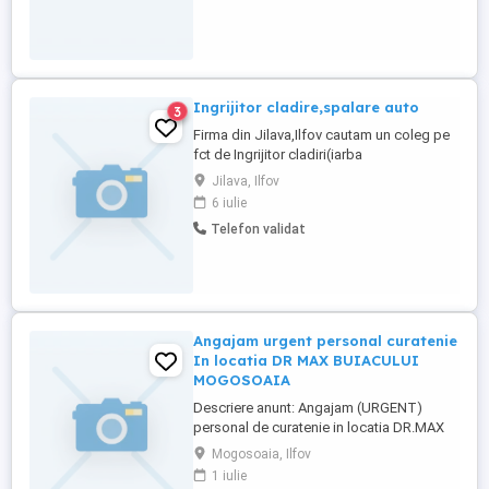
Ingrijitor cladire,spalare auto
3
Firma din Jilava,Ilfov cautam un coleg pe
fct de Ingrijitor cladiri(iarba
taiata,curatenie curte(fara cladirile de
Jilava, Ilfov
birouri) si spalat auto la nevoie.Contract
6 iulie
de munca perioada nedeterminata,salariu
Telefon validat
3500-4000 lei lunaplus tichete masa plus
combustibil plus oportunitati cursuri
platite de firma. Cei interesati ...
Angajam urgent personal curatenie
In locatia DR MAX BUIACULUI
MOGOSOAIA
Descriere anunt: Angajam (URGENT)
personal de curatenie in locatia DR.MAX
Str Buiacului nr 2 Mogosoaia Cerintele
Mogosoaia, Ilfov
candidatului: - Personalitate energica,
1 iulie
responsabila, organizata, cu atentie la