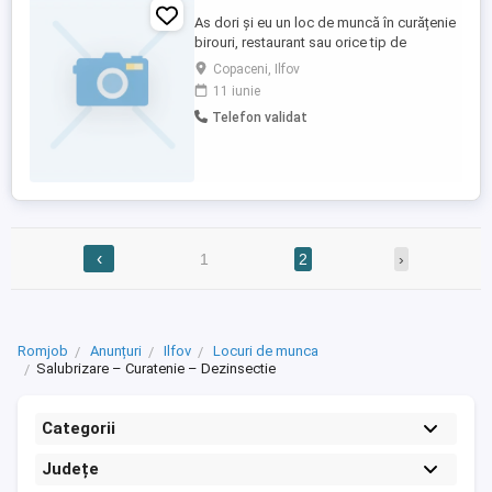
As dori și eu un loc de muncă în curățenie
birouri, restaurant sau orice tip de
curățenie. Am experiență
Copaceni, Ilfov
11 iunie
Telefon validat
‹
1
2
›
Romjob
Anunțuri
Ilfov
Locuri de munca
Salubrizare – Curatenie – Dezinsectie
Categorii
Județe