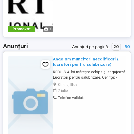
Promovat
1
Anunțuri
20
50
Anunțuri pe pagină:
Angajam muncitori necalificati (
lucratori pentru salubrizare)
REBU S.A. își mărește echipa și angajează
Lucrători pentru salubrizare. Cerințe: -
Seriozitate și responsabilitate; -
Chitila, Ilfov
Disponibilitate pentru muncă fizică
7 iulie
desfășurată în teren; - Apt din punct de
Telefon validat
vedere medical. Oferim: Contract
individual de muncă pe perioadă
nedeterminată; - Salariu de 4.325 lei ...