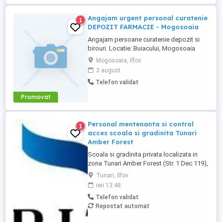
Angajam urgent personal curatenie
1
DEPOZIT FARMACIE - Mogosoaia
Angajam persoane curatenie depozit si
birouri. Locatie: Buiacului, Mogosoaia
Program: tura 1 de la 6.00 la 14.00; tura 2
Mogosoaia, Ilfov
de la 14.00 la 22.00. Conditii excelente de
3 august
lucru si salariu negociabil. De preferat
Telefon validat
persoane care locuiesc in zona. Pentru
mai multe detalii va rugam sa ne
Promovat
contactati la numarul ...
Personal mentenanta si control
1
acces scoala si gradinita Tunari
Amber Forest
Scoala si gradinita privata localizata in
zona Tunari Amber Forest (Str. 1 Dec 119),
cauta 1 persoana serioasa si
Tunari, Ilfov
responsabila pentru mentenanta, ingrijire
ieri 13:48
cladiri si control acces. Pachet salarial
Telefon validat
3000 lei net + tichete de masa + masa in
Repostat automat
scoala + abonament la clinica medicala.
**Responsabilități principale:** * ...