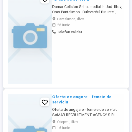
Damar Colision Srl, cu sediul in Jud. Ilfov,
Oras Pantelimon , Bulevardul Biruintei ,
Nr.89, angajeaza femeie de serviciu. Toate
Pantelimon, Ilfov
detaliile le veti primi la interviu, in urma
26 iunie
selectie dvs.
Telefon validat
Oferta de angare - femeie de
serviciu
Oferta de angajare - femeie de serviciu
SAMAR RECRUITMENT AGENCY S.R.L.
angajeaza pentru Jud.Galati Femei de
Otopeni, Ilfov
serviciu - COR 911201 CERINTE: Experienta
16 iunie
profesionala relevanta: - Aptitudine