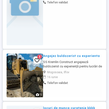
Telefon validat
calitati: 1. limba engleza 2. Cunostine:
tipuri de operatii de curatire, suprafete de
curatat, spatii de curatat ...
Angajez buldozerist cu experienta
3
SS Kremlin Construct angajează
buldozerist cu experiență pentru lucrări de
construcții. Cerințe: experiență în operarea
Mogosoaia, Ilfov
buldozerului; seriozitate și
16 iunie
responsabilitate; capacitatea de a lucra în
Telefon validat
echipă. Oferim: salariu atractiv; masă
asigurată; condiții de muncă stabile;
Pentru mai multe detalii, ...
1
locuri de munca curatenie kkkk