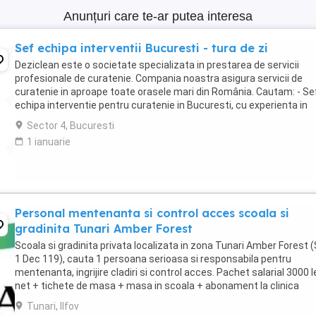
Anunțuri care te-ar putea interesa
Sef echipa interventii Bucuresti - tura de zi
Deziclean este o societate specializata in prestarea de servicii
profesionale de curatenie. Compania noastra asigura servicii de
curatenie in aproape toate orasele mari din România. Cautam: - Se
echipa interventie pentru curatenie in Bucuresti, cu experienta in
domeniu, pentru tura de zi ( una ...
Sector 4, Bucuresti
1 ianuarie
Personal mentenanta si control acces scoala si
gradinita Tunari Amber Forest
Scoala si gradinita privata localizata in zona Tunari Amber Forest (
1 Dec 119), cauta 1 persoana serioasa si responsabila pentru
mentenanta, ingrijire cladiri si control acces. Pachet salarial 3000 l
net + tichete de masa + masa in scoala + abonament la clinica
medicala. **Responsabilități principale:** * ...
Tunari, Ilfov