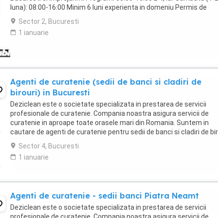
luna): 08:00-16:00 Minim 6 luni experienta in domeniu Permis de
conducere categoria B obligatoriu Masina ...
Sector 2, Bucuresti
1 ianuarie
Agenti de curatenie (sedii de banci si cladiri de
birouri) in Bucuresti
Deziclean este o societate specializata in prestarea de servicii
profesionale de curatenie. Compania noastra asigura servicii de
curatenie in aproape toate orasele mari din Romania. Suntem in
cautare de agenti de curatenie pentru sedii de banci si cladiri de bir
in Bucuresti. Program atat part-time, ...
Sector 4, Bucuresti
1 ianuarie
Agenti de curatenie - sedii banci Piatra Neamt
Deziclean este o societate specializata in prestarea de servicii
profesionale de curatenie. Compania noastra asigura servicii de