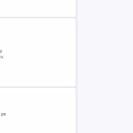
și
ru:
2 pe