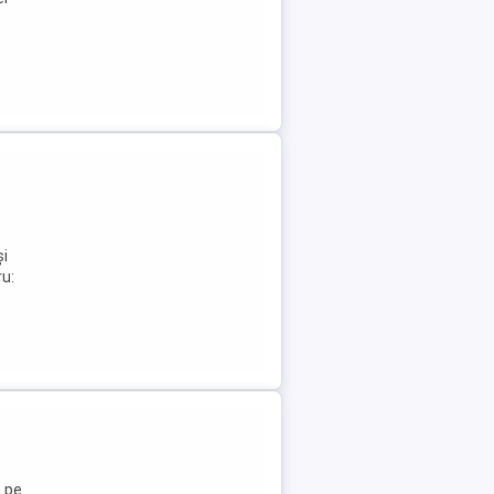
și
ru:
2 pe