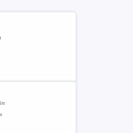
f
Str.
ei