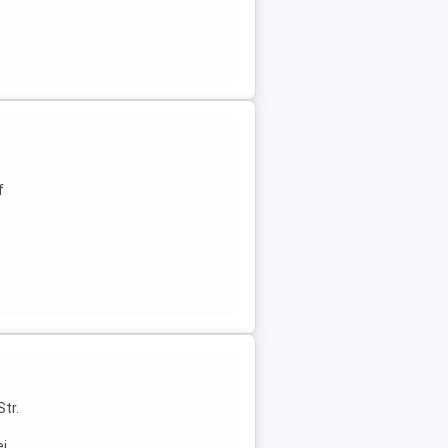
f
Str.
ei