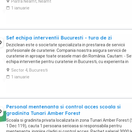
Piatra Neamt, Neamt
1 ianuarie
Sef echipa interventii Bucuresti - tura de zi
Deziclean este o societate specializata in prestarea de servicii
profesionale de curatenie. Compania noastra asigura servicii de
curatenie in aproape toate orasele mari din România. Cautam: - Se
echipa interventie pentru curatenie in Bucuresti, cu experienta in
domeniu, pentru tura de zi ( una ...
Sector 4, Bucuresti
1 ianuarie
Personal mentenanta si control acces scoala si
gradinita Tunari Amber Forest
Scoala si gradinita privata localizata in zona Tunari Amber Forest (
1 Dec 119), cauta 1 persoana serioasa si responsabila pentru
mentenanta, ingrijire cladiri si control acces. Pachet salarial 3000 l