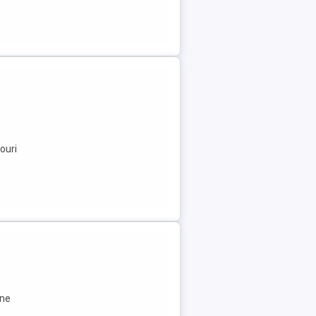
ouri
ane