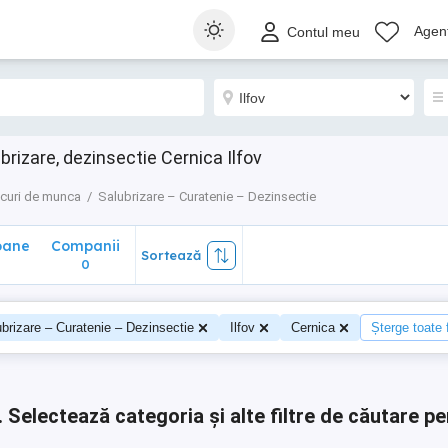
ane
Companii
Sortează
Agenț
Contul meu
0
rizare, dezinsectie Cernica Ilfov
curi de munca
Salubrizare – Curatenie – Dezinsectie
oane
Companii
Sortează
0
0
brizare – Curatenie – Dezinsectie
Ilfov
Cernica
Șterge toate f
.
Selectează categoria și alte filtre de căutare pe