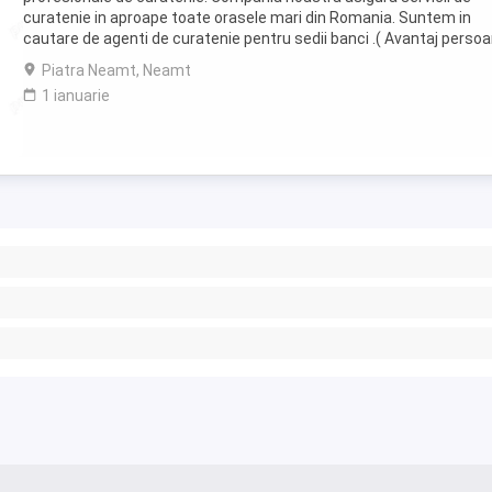
curatenie in aproape toate orasele mari din Romania. Suntem in
cautare de agenti de curatenie pentru sedii banci .( Avantaj perso
pensionare sau care mai lucreaza in alta ...
Piatra Neamt, Neamt
1 ianuarie