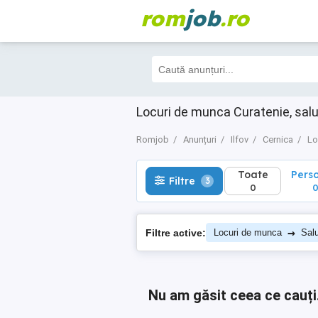
rom
job
.ro
Toate
Perso
Filtre
3
0
0
Locuri de munca Curatenie, salub
Romjob
Anunțuri
Ilfov
Cernica
Lo
Toate
Pers
Filtre
3
0
→
Filtre active:
Locuri de munca
Salu
Nu am găsit ceea ce cauți