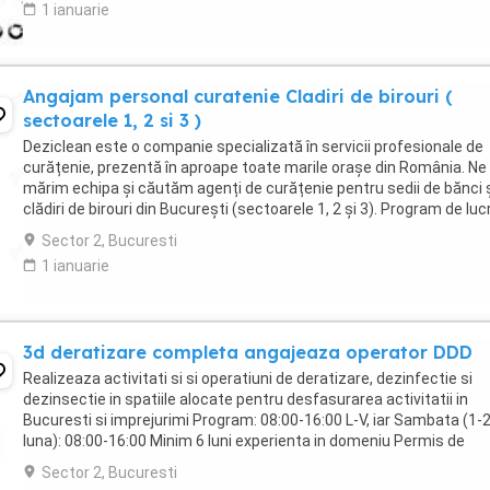
1 ianuarie
Angajam personal curatenie Cladiri de birouri (
sectoarele 1, 2 si 3 )
Deziclean este o companie specializată în servicii profesionale de
curățenie, prezentă în aproape toate marile orașe din România. Ne
mărim echipa și căutăm agenți de curățenie pentru sedii de bănci 
clădiri de birouri din București (sectoarele 1, 2 și 3). Program de luc
Full-time sau part-time ...
Sector 2, Bucuresti
1 ianuarie
3d deratizare completa angajeaza operator DDD
Realizeaza activitati si si operatiuni de deratizare, dezinfectie si
dezinsectie in spatiile alocate pentru desfasurarea activitatii in
Bucuresti si imprejurimi Program: 08:00-16:00 L-V, iar Sambata (1-
luna): 08:00-16:00 Minim 6 luni experienta in domeniu Permis de
conducere categoria B obligatoriu Masina ...
Sector 2, Bucuresti