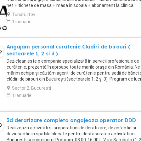
net + tichete de masa + masa in scoala + abonament la clinica
medicala. **Responsabilități principale:** * ...
Tunari, Ilfov
1 ianuarie
Angajam personal curatenie Cladiri de birouri (
sectoarele 1, 2 si 3 )
Deziclean este o companie specializată în servicii profesionale de
curățenie, prezentă în aproape toate marile orașe din România. Ne
mărim echipa și căutăm agenți de curățenie pentru sedii de bănci 
clădiri de birouri din București (sectoarele 1, 2 și 3). Program de luc
Full-time sau part-time ...
Sector 2, Bucuresti
1 ianuarie
3d deratizare completa angajeaza operator DDD
Realizeaza activitati si si operatiuni de deratizare, dezinfectie si
dezinsectie in spatiile alocate pentru desfasurarea activitatii in
Bucuresti si imprejurimi Program: 08:00-16:00 L-V, iar Sambata (1-