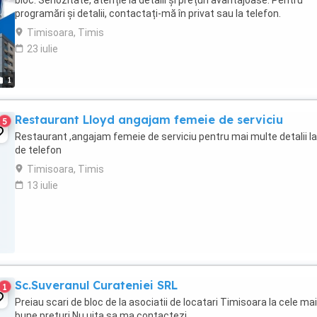
bloc. Seriozitate, atenție la detalii și prețuri avantajoase. Pentru
programări și detalii, contactați-mă în privat sau la telefon.
Timisoara, Timis
23 iulie
1
Restaurant Lloyd angajam femeie de serviciu
5
Restaurant ,angajam femeie de serviciu pentru mai multe detalii la
de telefon
Timisoara, Timis
13 iulie
Sc.Suveranul Curateniei SRL
1
Preiau scari de bloc de la asociatii de locatari Timisoara la cele mai
bune preturi Nu uita sa ma contactezi.