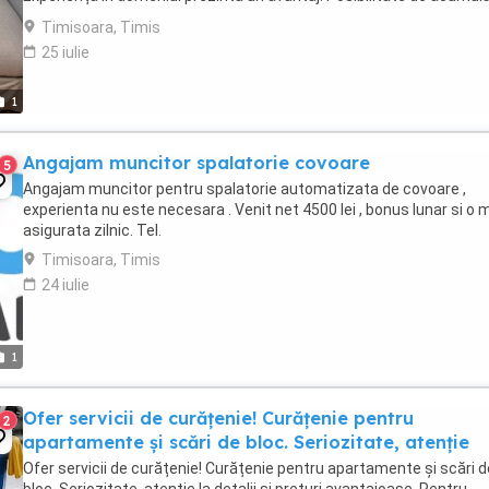
de noi Informații. Salar in funcție ...
Timisoara, Timis
25 iulie
1
Angajam muncitor spalatorie covoare
5
Angajam muncitor pentru spalatorie automatizata de covoare ,
experienta nu este necesara . Venit net 4500 lei , bonus lunar si o
asigurata zilnic. Tel.
Timisoara, Timis
24 iulie
1
Ofer servicii de curățenie! Curățenie pentru
2
apartamente și scări de bloc. Seriozitate, atenție
Ofer servicii de curățenie! Curățenie pentru apartamente și scări d