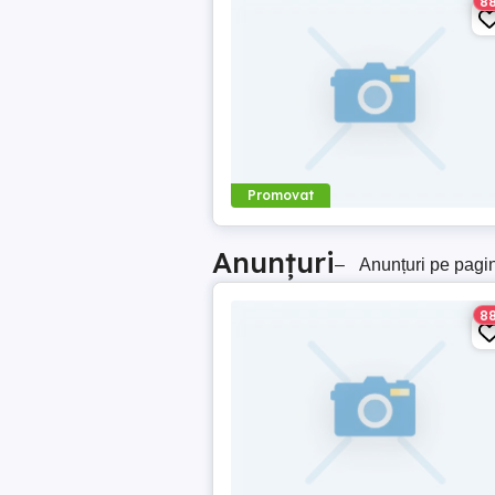
8
Promovat
Anunțuri
–
Anunțuri pe pagi
8