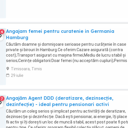
Angajam femei pentru curatenie in Germania
4
Hamburg
Căutăm doamne și domnișoare serioase pentru curățenie în case
private și birouri în Hamburg.Ce oferim:Cazare asigurată (contra
cost);Transport asigurat cu mașina firmei;Mediu de lucru stabil și
serios;Cerințe obligatorii:Doar femei (nu acceptăm cupluri);Permis
conducere categoria B;Nu este necesară ...
Timisoara, Timis
29 iulie
Angajăm Agent DDD (deratizare, dezinsecție,
7
dezinfecție) - ideal pentru pensionari activi
Căutăm un coleg serios și implicat pentru activități de deratizare,
dezinsecție și dezinfecție. Dacă ești pensionar, ai energie, îți place
fii activ și îți dorești un loc de muncă stabil, acest post poate fi potr
pentru tine. Ce oferim: program flexibil colectiv plăcut, oameni de