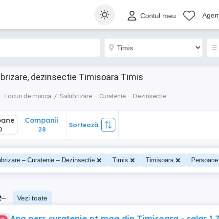
ane
Companii
Sortează
Agenț
Contul meu
28
brizare, dezinsectie Timisoara Timis
Locuri de munca
Salubrizare – Curatenie – Dezinsectie
oane
Companii
Sortează
0
28
brizare – Curatenie – Dezinsectie
Timis
Timisoara
Persoane
e
–
Vezi toate
Ang pers curatenie pt mag din Timisoara - salar 1.