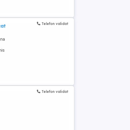
Telefon validat
cat
ona
mis
Telefon validat
e