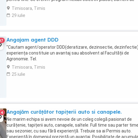
treabă ...
Timisoara, Timis
29 iulie
Angajam agent DDD
47
"Cautam agent/operator DDD(deratizare, dezinsectie, dezinfectie
experiența constituie un avantaj sau absolvent al Facultății de
Agronomie. Tel.
Timisoara, Timis
25 iulie
Angajăm curățător tapițerii auto si canapele.
4
Ne marim echipa si avem nevoie de un coleg colegă pasionat de
curățenie, tapițerii auto, canapele, saltele. Full time sau parter time
sau sezonier, cu sau fără experiență. Trebuie sa ai Permis auto.
Experiență în domeniul prezintă un avantaj. Posibilitate de acumul