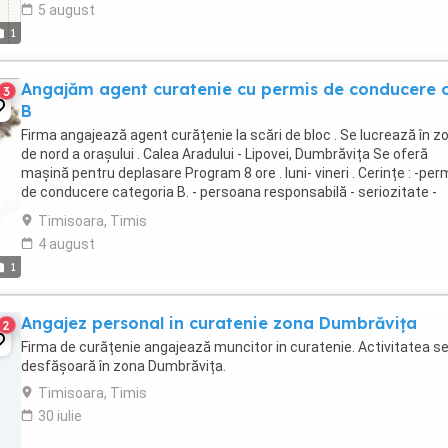
5 august
1
Angajăm agent curatenie cu permis de conducere 
3
B
Firma angajează agent curățenie la scări de bloc . Se lucrează în z
de nord a orașului . Calea Aradului - Lipovei, Dumbrăvița Se oferă
mașină pentru deplasare Program 8 ore . luni- vineri . Cerințe : -per
de conducere categoria B. - persoana responsabilă - seriozitate -
atentie ...
Timisoara, Timis
4 august
1
Angajez personal in curatenie zona Dumbrăvița
2
Firma de curățenie angajează muncitor in curatenie. Activitatea s
desfășoară în zona Dumbrăvița.
Timisoara, Timis
30 iulie