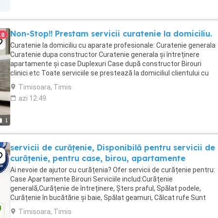
Non-Stop!! Prestam servicii curatenie la domiciliu.
18
Curatenie la domiciliu cu aparate profesionale: Curatenie generala
Curatenie dupa constructor Curatenie generala și întreținere
apartamente și case Duplexuri Case după constructor Birouri
clinici.etc Toate serviciile se prestează la domiciliul clientului cu
produsele noastre Curățare
Timisoara, Timis
igienizare,saltele,mochete,covoare,canapele,fotolii,scaune ...
azi 12:49
1
servicii de curățenie, Disponibilă pentru servicii de
curățenie, pentru case, birou, apartamente
Ai nevoie de ajutor cu curățenia? Ofer servicii de curățenie pentru:
Case Apartamente Birouri Serviciile includ:Curățenie
generală,Curățenie de întreținere, Șters praful, Spălat podele,
Curățenie în bucătărie și baie, Spălat geamuri, Călcat rufe Sunt
disponibilă dimineața, după-amiaza sau la ...
Timisoara, Timis