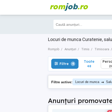
rom
job
.ro
Toate
Perso
Filtre
4
48
20
Locuri de munca Curatenie, salu
Romjob
Anunțuri
Timis
Timisoara
Toate
Pers
Filtre
4
48
2
→
Filtre active:
Locuri de munca
Salu
Anunțuri promovat