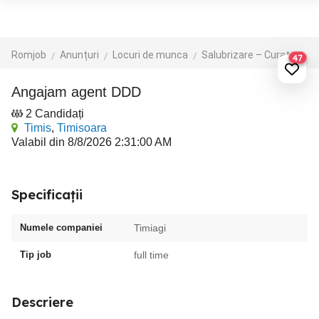
Romjob
Anunțuri
Locuri de munca
Salubrizare – Curatenie – Dezinsectie
47
Angajam agent DDD
2 Candidați
Timis
,
Timisoara
Valabil din 8/8/2026 2:31:00 AM
Specificații
Numele companiei
Timiagi
Tip job
full time
Descriere