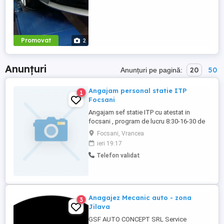
Promovat
2
Anunțuri
20
50
Anunțuri pe pagină:
Angajam personal statie ITP
1
Focsani
Angajam sef statie ITP cu atestat in
focsani , program de lucru 8:30-16-30 de
luni - vineri si ocazional sambata
Focsani, Vrancea
ieri 19:17
Telefon validat
Anagajez Mecanic auto - zona
3
Jilava
GSF AUTO CONCEPT SRL Service