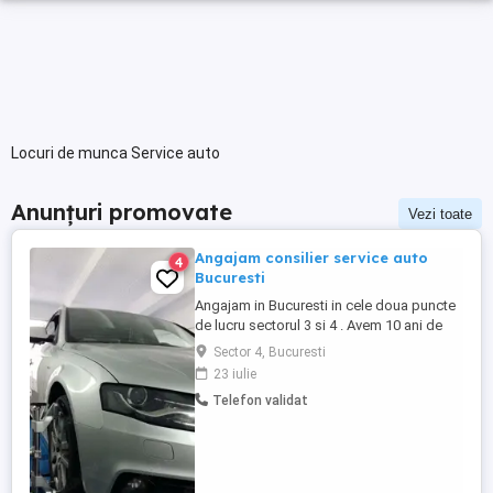
Locuri de munca Service auto
Anunțuri promovate
Vezi toate
Angajam consilier service auto
4
Bucuresti
Angajam in Bucuresti in cele doua puncte
de lucru sectorul 3 si 4 . Avem 10 ani de
cind suntem in aceasta piata . Salariu
Sector 4, Bucuresti
atractiv conditi de lucru bune . Angajam
23 iulie
personal cu experienta . Mediu de lucru
Telefon validat
pozitiv, dinamic si prietenos Lucru in
echipa Avem 10 ani de cind suntem in
aceasta piata ...