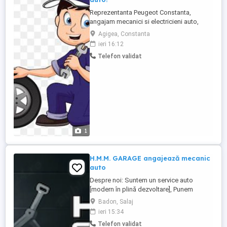
Reprezentanta Peugeot Constanta,
angajam mecanici si electricieni auto,
Oferim salariu motivant, conditii de munca
Agigea, Constanta
foarte bune, program luni-vineri.Pentru mai
ieri 16:12
multe detalii, va rugam sa ne contactati!
Telefon validat
1
H.M.M. GARAGE angajează mecanic
auto
Despre noi: Suntem un service auto
[modern în plină dezvoltare], Punem
accent pe calitatea serviciilor oferite
Badon, Salaj
clienților noștri și pe un mediu de lucru
ieri 15:34
corect, profesionist și respectuos pentru
Telefon validat
echipa noastră. Ne mărim echipa și