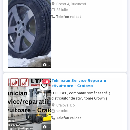
vulcanizator cu experienta. Vulcanizarea
Sector 4, Bucuresti
este situata in zona Aparatorii Patriei-
28 iulie
Sector 4. Mediul de lucru este placut.
Telefon validat
Oferim salariu motivant si carte de munca.
Pentru mai multe detalii, ne puteti contacta
telefonic.
1
Tehnician Service Reparatii
18
stivuitoare - Craiova
UTIL SPC, companie românească și
distribuitor de stivuitoare Crown și
Hyundai în România, își extinde echipa și
Craiova, Dolj
caută noi colegi! Căutăm Tehnicieni
25 iulie
Service Mecanic pentru întreținerea și
Telefon validat
repararea stivuitoarelor și a
echipamentelor de ridicat, la sediile
1
clienților din zonele: Craiova, Slatina,