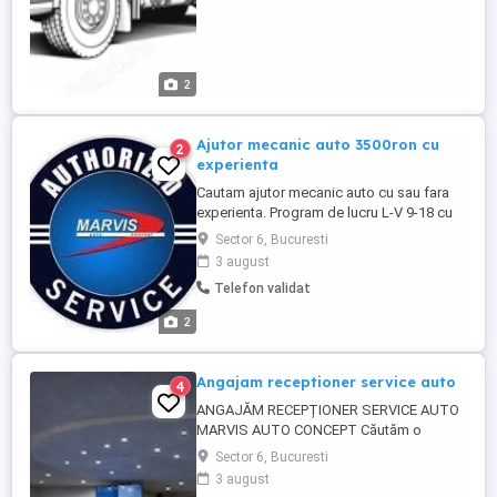
2
Ajutor mecanic auto 3500ron cu
2
experienta
Cautam ajutor mecanic auto cu sau fara
experienta. Program de lucru L-V 9-18 cu
pauza 13-14. S-D liber. Oferim ptr inceput
Sector 6, Bucuresti
3500 ron bani in mana. Punctul de lucru
3 august
este in Bdul Timisoara, nr 60-62, sect 6. Ptr
Telefon validat
alte detalii apelati .
2
Angajam receptioner service auto
4
ANGAJĂM RECEPȚIONER SERVICE AUTO
MARVIS AUTO CONCEPT Căutăm o
persoană serioasă și organizată pentru
Sector 6, Bucuresti
postul de recepție service auto, în cadrul
3 august
echipei Marvis Auto Concept service