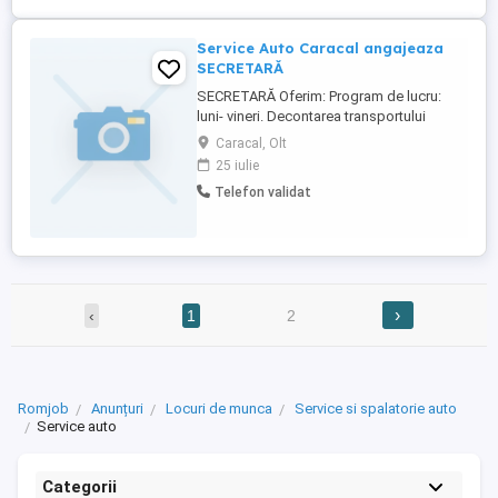
Râmnicu ...
Service Auto Caracal angajeaza
SECRETARĂ
SECRETARĂ Oferim: Program de lucru:
luni- vineri. Decontarea transportului
pentru persoanele care locuiesc la o
Caracal, Olt
distanță mai mare de 25 km de Caracal.
25 iulie
Salariul se negociază în cadrul interviului.
Telefon validat
Relații la telefon:
›
‹
1
2
Romjob
Anunțuri
Locuri de munca
Service si spalatorie auto
Service auto
Categorii