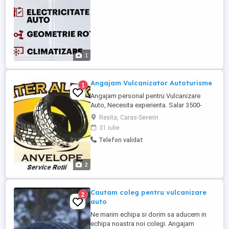
...
1
Angajam Vulcanizator Autoturisme
1
Angajam personal pentru Vulcanizare
Auto, Necesita experienta. Salar 3500-
5000ron (cash) pentru mai multe informatii
Resita, Caras-Severin
.
31 iulie
Telefon validat
2
Cautam coleg pentru vulcanizare
2
auto
Ne marim echipa si dorim sa aducem in
echipa noastra noi colegi. Angajam