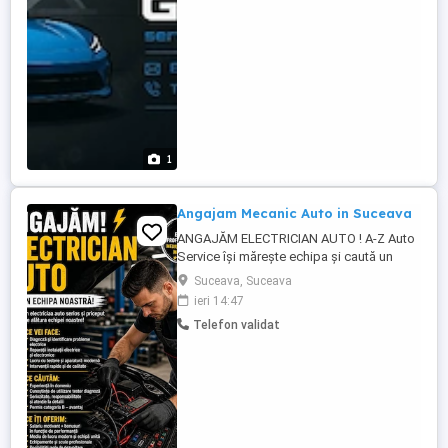
căutăm un coleg mecanic auto pasionat și
responsabil.Ce responsabilități ...
1
Angajam Mecanic Auto in Suceava
ANGAJĂM ELECTRICIAN AUTO ! A-Z Auto
Service își mărește echipa și caută un
mecanic auto electrian auto cu minim 3 ani
Suceava, Suceava
de experiență, serios și pasionat, care să
ieri 14:47
se integreze rapid într-un colectiv
Telefon validat
profesionist. Cerințe: Experiență în
reparații și întreținere autovehicule.
Cunoștințe de diagnoză ...