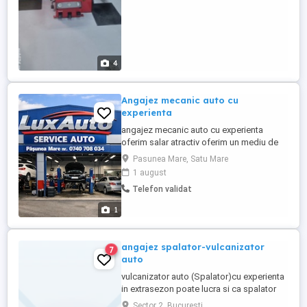
4
Angajez mecanic auto cu
experienta
angajez mecanic auto cu experienta
oferim salar atractiv oferim un mediu de
lucru curat si placut cerem si oferim
Pasunea Mare, Satu Mare
seriozitate
1 august
Telefon validat
1
angajez spalator-vulcanizator
7
auto
vulcanizator auto (Spalator)cu experienta
in extrasezon poate lucra si ca spalator
auto posibilitate de cazare in
Sector 2, Bucuresti