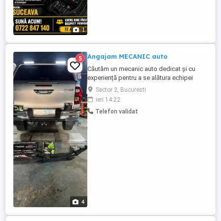
1
Angajam MECANIC auto
5
Căutăm un mecanic auto dedicat și cu
experiență pentru a se alătura echipei
noastre! Dacă ești pasionat de domeniul
Sector 2, Bucuresti
auto și ai abilități tehnice solide, te invităm
ieri 14:22
să aplici pentru un rol esențial în
Telefon validat
asigurarea funcționării optime a
vehiculelor clienților noștri. Totodata,
daca nu ai experiență si esti ...
4