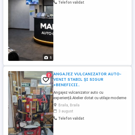
Telefon validat
specializat exclusiv în recondiționarea
turbinelor. Ce oferim: Salariu: 4000 RON
(net, bani în mână) Program: Luni ...
5
ANGAJEZ VULCANIZATOR AUTO-
2
VENIT STABIL ȘI SIGUR
+BENEFICII..
Angajez vulcanizator auto cu
experiență.Atelier dotat cu utilaje moderne
, automate, dotat cu absolut tot ce este
Braila, Braila
necesar. Experiența la casa de marcat,
3 august
Seriozitate și punctualitate în relația cu
Telefon validat
locul de muncă și clienții. Experiență în
schimbul anvelopelor, echilibrarea roților,
repararea anvelopelor ...