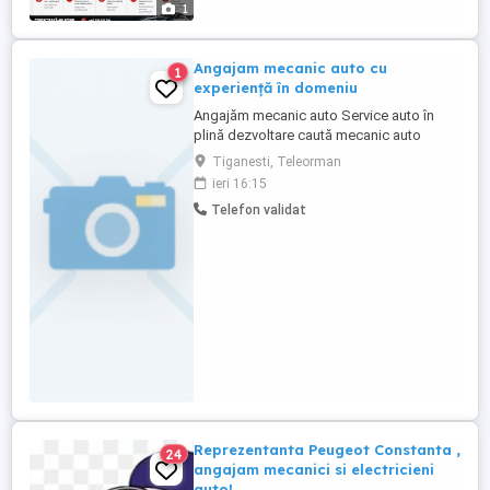
1
Angajam mecanic auto cu
1
experiență în domeniu
Angajăm mecanic auto Service auto în
plină dezvoltare caută mecanic auto
serios și pasionat, pentru a se alătura
Tiganesti, Teleorman
echipei noastre. Cerințe: - Experiență în
ieri 16:15
domeniu (minim 1 an constituie avantaj) -
Telefon validat
Cunoștințe de mecanică generală (revizii,
diagnoză, reparații) - Seriozitate și
responsabilitate - ...
Reprezentanta Peugeot Constanta ,
24
angajam mecanici si electricieni
auto!