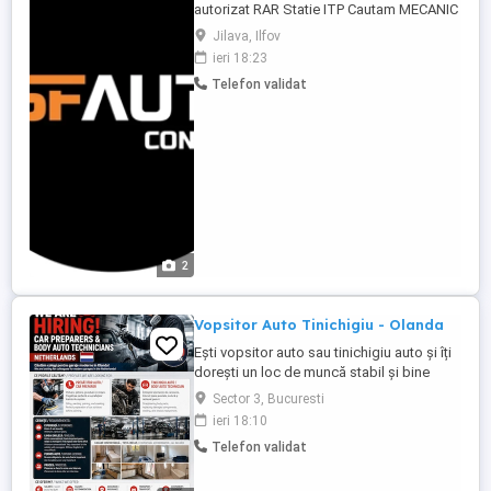
autorizat RAR Statie ITP Cautam MECANIC
AUTO cu experienta (minim 1 an) Nu
Jilava, Ilfov
excludem posibilitatea angajarii unei
ieri 18:23
persoane fara experienta, in anumite
Telefon validat
conditii Program de lucru luni-vineri 8.30-
17.30 (cu 1 ora pauza de masa)
Sambata,duminica si Sarbatori legale -
LIBER Mediul ...
2
Vopsitor Auto Tinichigiu - Olanda
Ești vopsitor auto sau tinichigiu auto și îți
dorești un loc de muncă stabil și bine
plătit în Olanda? Alătură-te echipei noastre
Sector 3, Bucuresti
și lucrează pe termen lung în service-uri
ieri 18:10
moderne și reprezentanțe auto cunoscute!
Telefon validat
Poziții disponibile: 1. Tinichigiu auto 2.
Vopsitor auto Cerințe: - Minimum ...