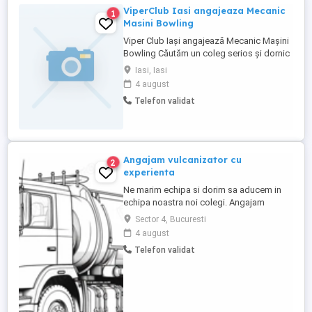
ViperClub Iasi angajeaza Mecanic
1
Masini Bowling
Viper Club Iași angajează Mecanic Mașini
Bowling Căutăm un coleg serios și dornic
să învețe pentru postul de Mecanic. Ne
Iasi, Iasi
adresăm persoanelor care au cunoștințe
4 august
minime de mecanică și interes pentru
Telefon validat
domeniul tehnic. Ce vei face: Vei învăța sa
întreții și să repari mașinile de bowling. Vei
contribui ...
Angajam vulcanizator cu
2
experienta
Ne marim echipa si dorim sa aducem in
echipa noastra noi colegi. Angajam
vulcanizator cu experienta. Vulcanizarea
Sector 4, Bucuresti
este situata in zona Aparatorii Patriei-
4 august
Sector 4. Mediul de lucru este placut.
Telefon validat
Oferim salariu motivant si carte de munca.
Pentru mai multe detalii, ne puteti contacta
telefonic.