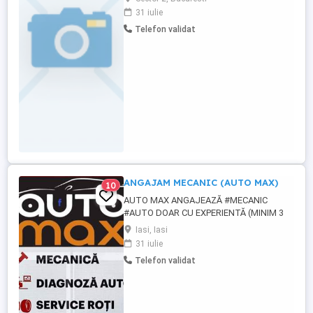
unitate,salariu plus comisioane
31 iulie
Telefon validat
ANGAJAM MECANIC (AUTO MAX)
10
AUTO MAX ANGAJEAZĂ #MECANIC
#AUTO DOAR CU EXPERIENTĂ (MINIM 3
ANI) SI POSESOR PERMIS CATEGORIA B.
Iasi, Iasi
EXPERIENTA PE REPARAȚII CUTII DE
31 iulie
VITEZE AUTOMATE CONSTITUE UN
Telefon validat
AVANTAJ! CEREM SI OFERIM MAXIMĂ
SERIOZITATE! DORIM COLABORARE PE
TERMEN LUNG! OFERIM SI MAȘINĂ DE
SERVICI (GRATUIT) DACĂ NOUL NOSTRU