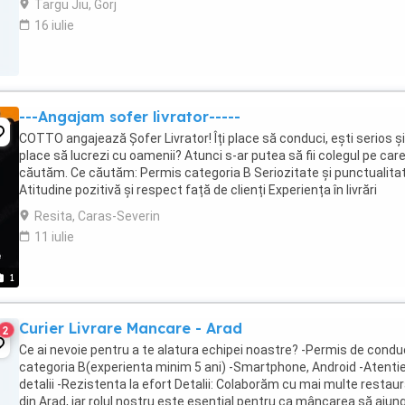
Targu Jiu, Gorj
16 iulie
---Angajam sofer livrator-----
COTTO angajează Șofer Livrator! Îți place să conduci, ești serios și 
place să lucrezi cu oamenii? Atunci s-ar putea să fii colegul pe care 
căutăm. Ce căutăm: Permis categoria B Seriozitate și punctualita
Atitudine pozitivă și respect față de clienți Experiența în livrări
constituie ...
Resita, Caras-Severin
11 iulie
1
Curier Livrare Mancare - Arad
2
Ce ai nevoie pentru a te alatura echipei noastre? -Permis de cond
categoria B(experienta minim 5 ani) -Smartphone, Android -Atentie
detalii -Rezistenta la efort Detalii: Colaborăm cu mai multe restau
din Arad, iar rolul nostru este esențial pentru ca mâncarea să ajun