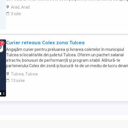
rapid și în siguranță ...
Arad, Arad
3 iulie
Curier reteaua Colex zona Tulcea
7
Angajăm curier pentru preluarea și livrarea coletelor în municipiul
Tulcea si localitatile din judetul Tulcea. Oferim un pachet salarial
atractiv, bonusuri de performanță și program stabil. Alătură-te
partenerului Colex din zonă și bucură-te de un mediu de lucru dina
și de susținere constantă. Responsabilități ...
Tulcea, Tulcea
13 iunie
1