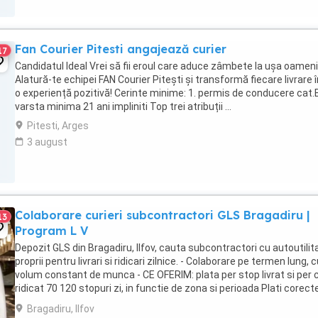
Fan Courier Pitesti angajează curier
17
Candidatul Ideal Vrei să fii eroul care aduce zâmbete la ușa oameni
Alatură-te echipei FAN Courier Pitești și transformă fiecare livrare î
o experiență pozitivă! Cerinte minime: 1. permis de conducere cat.B
varsta minima 21 ani impliniti Top trei atribuții ...
Pitesti, Arges
3 august
Colaborare curieri subcontractori GLS Bragadiru |
13
Program L V
Depozit GLS din Bragadiru, Ilfov, cauta subcontractori cu autoutilit
proprii pentru livrari si ridicari zilnice. - Colaborare pe termen lung, 
volum constant de munca - CE OFERIM: plata per stop livrat si per 
ridicat 70 120 stopuri zi, in functie de zona si perioada Plati corecte
la ...
Bragadiru, Ilfov