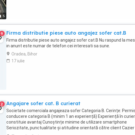
5
Firma distributie piese auto angajez sofer cat.B
9
Firma distributie piese auto angajez sofer cat.B Nu raspund la mes
in anunt este numar de telefon cei interesati sa sune.
Oradea, Bihor
17 iulie
Angajare sofer cat. B curierat
2
Societate comerciala angajeaza sofer Categoria B. Cerințe: Permi
conducere categoria B (minim 1 an experiență) Experiență în curie
constituie avantaj Cunoștințe minime de utilizare smartphone
Seriozitate, punctualitate și atitudine orientată către client Cazier
judiciar curat Responsabilități: Livrare ...