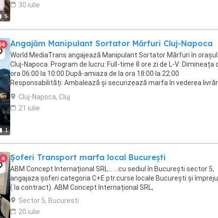
30 iulie
5
Angajăm Manipulant Sortator Mărfuri Cluj-Napoca
04
World MediaTrans angajează Manipulant Sortator Mărfuri în orașul
Cluj-Napoca. Program de lucru: Full-time 8 ore zi de L-V: Dimineața 
ora 06:00 la 10:00 După-amiaza de la ora 18:00 la 22:00
Responsabilități: Ambalează și securizează marfa în vederea livrări
Introduce și eliberează marfa în din ...
Cluj-Napoca, Cluj
21 iulie
1
Șoferi Transport marfa local București
4
ABM Concept Internațional SRL... ...cu sediul în București sector 5,
angajaza șoferi categoria C+E ptr.curse locale București și împreju
( la contract). ABM Concept Internațional SRL,
Sector 5, Bucuresti
20 iulie