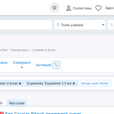
ane
Companii
Sortează
Agenț
Contul meu
4
oferi - Transporturi
Curierat si livrari
oane
Companii
Sortează
4
erat si livrari
Experienta: Experienta 1-3 ani
Șterge toate filtrele
e
–
Vezi toate
Fan Courier Pitesti angajează curier