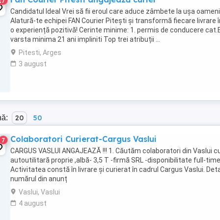
17
Candidatul Ideal Vrei să fii eroul care aduce zâmbete la ușa oameni
Alatură-te echipei FAN Courier Pitești și transformă fiecare livrare î
o experiență pozitivă! Cerinte minime: 1. permis de conducere cat.B
varsta minima 21 ani impliniti Top trei atribuții ...
Pitesti, Arges
3 august
nă:
20
50
Colaboratori Curierat-Cargus Vaslui
7
CARGUS VASLUI ANGAJEAZĂ !!! 1. Căutăm colaboratori din Vaslui cu
autoutilitară proprie ,albă- 3,5 T -firmă SRL -disponibilitate full-tim
Activitatea constă în livrare și curierat în cadrul Cargus Vaslui. Detal
numărul din anunț
Vaslui, Vaslui
4 august