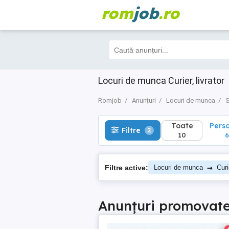
rom
job
.ro
Toate
Perso
Filtre
2
10
6
Locuri de munca Curier, livrator
Romjob
Anunțuri
Locuri de munca
S
Toate
Pers
Filtre
2
10
6
→
Filtre active:
Locuri de munca
Curi
Anunțuri promovat