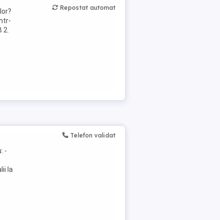
Repostat automat
lor?
ntr-
 2.
Telefon validat
: -
e
ii la