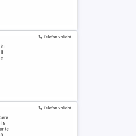
Telefon validat
îți
îl
te
Telefon validat
ucere
 la
rante
gă