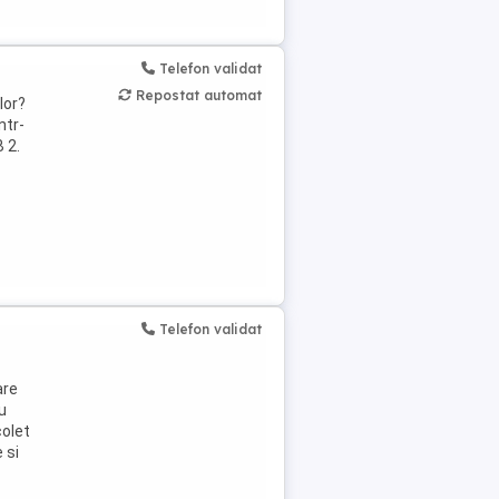
Telefon validat
Repostat automat
lor?
ntr-
 2.
Telefon validat
are
cu
colet
 si