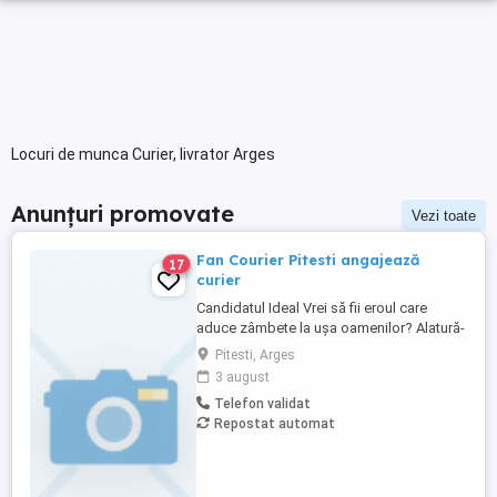
Locuri de munca Curier, livrator Arges
Anunțuri promovate
Vezi toate
Fan Courier Pitesti angajează
17
curier
Candidatul Ideal Vrei să fii eroul care
aduce zâmbete la ușa oamenilor? Alatură-
te echipei FAN Courier Pitești și transformă
Pitesti, Arges
fiecare livrare într-o experiență pozitivă!
3 august
Cerinte minime: 1. permis de conducere
Telefon validat
cat.B 2. varsta minima 21 ani impliniti Top
Repostat automat
trei atribuții ...