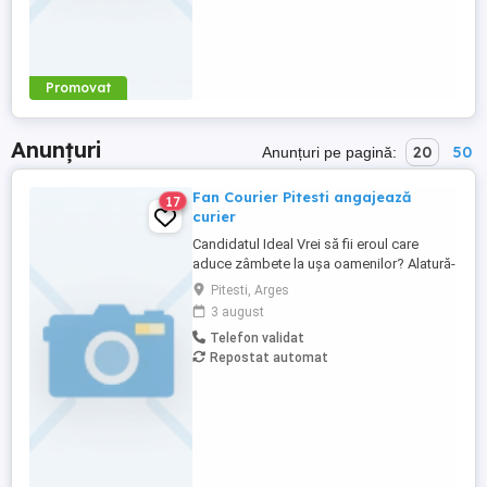
Promovat
Anunțuri
20
50
Anunțuri pe pagină:
Fan Courier Pitesti angajează
17
curier
Candidatul Ideal Vrei să fii eroul care
aduce zâmbete la ușa oamenilor? Alatură-
te echipei FAN Courier Pitești și transformă
Pitesti, Arges
fiecare livrare într-o experiență pozitivă!
3 august
Cerinte minime: 1. permis de conducere
Telefon validat
cat.B 2. varsta minima 21 ani impliniti Top
Repostat automat
trei atribuții ...