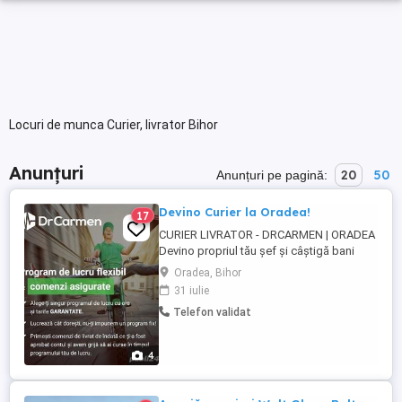
Locuri de munca Curier, livrator Bihor
Anunțuri
20
50
Anunțuri pe pagină:
Devino Curier la Oradea!
17
CURIER LIVRATOR - DRCARMEN | ORADEA
Devino propriul tău șef și câștigă bani
livrând comenzi gata pregătite! Salut! Noi
Oradea, Bihor
suntem DRCARMEN.COM, o echipă
31 iulie
dinamică din Cluj care îți oferă șansa să
Telefon validat
obții venituri suplimentare rapid, flexibil și
fără stres. Vrei un job unde tu decizi când
lucrezi, cât câștigi ...
4