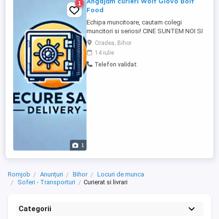
Angajăm curieri Wolt Glovo Bolt
1
Food
Echipa muncitoare, cautam colegi
muncitori si seriosi! CINE SUNTEM NOI SI
DE CE NE-AI ALEGE? FIRMA PARTENERA
Oradea, Bihor
Tazz By Emag, GLOVO, Uber food
14 iulie
Angajam Curieri Tazz By Emag pe toata
Telefon validat
Romania. Angajam Curieri GLOVO pe toata
Romania. . Angajam Curieri Uber food pe
...
1
Romjob
Anunțuri
Bihor
Locuri de munca
Soferi - Transporturi
Curierat si livrari
Categorii