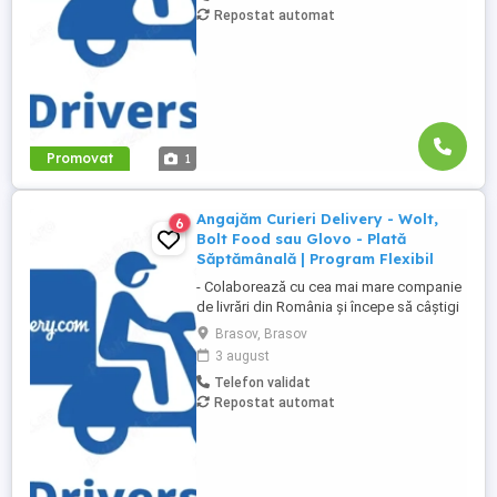
Repostat automat
săptămânală, fără întârzieri Bonusuri
atractive ...
Promovat
1
Angajăm Curieri Delivery - Wolt,
6
Bolt Food sau Glovo - Plată
Săptămânală | Program Flexibil
- Colaborează cu cea mai mare companie
de livrări din România și începe să câștigi
rapid! - Cerințe: Minim 18 ani Mijloc de
Brasov, Brasov
transport propriu (mașină, scuter,
3 august
motocicletă sau bicicletă) Telefon mobil
Telefon validat
cu acces la internet - Ce oferim: Plată
Repostat automat
săptămânală, fără întârzieri Bonusuri
atractive ...