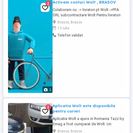
Activam conturi Wolt , BRASOV
2
Colaboram cu: -> livratori pt Wolt ->PFA
SRL subcontractare Wolt Pentru livratori
persoane fizice ->comision 10% si
Brasov, Brasov
contract de asociere ( intre 55 si 130 lei)
13 iulie
Pentru subcontractare WOLT ->7%
Telefon validat
comision, iar daca vrei sa iti cresti
afacerea , sa ai proprii angajati,
comisionul poate ajunge pana la 2%
Cerinte ...
1
Aplicatia Wolt este disponibila
2
pentru curieri
Aplicatia Wolt a ajuns in Romania Tazz by
Emag a fost cumparat de Wolt. Un
partener de incredere cu tarife mai bune
Brasov, Brasov