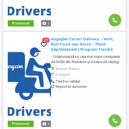
Promovat
1
Angajăm Curieri Delivery - Wolt,
17
Bolt Food sau Glovo - Plată
Săptămânală | Program Flexibil
- Colaborează cu cea mai mare companie
de livrări din România și începe să câștigi
rapid! - Cerințe: Minim 18 ani Mijloc de
Brasov, Brasov
transport propriu (mașină, scuter,
3 august
motocicletă sau bicicletă) Telefon mobil
Telefon validat
cu acces la internet - Ce oferim: Plată
Repostat automat
săptămânală, fără întârzieri Bonusuri
atractive ...
Promovat
1