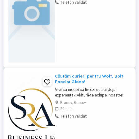
Telefon validat
de la 4050 RON salar brut de incadrare
Daca este necesar se ofera si cazare. CV-
urile se pot depune la sediul firmei ...
Căutăm curieri pentru Wolt, Bolt
Food și Glovo!
Vrei să începi să livrezi sau ai deja
experiență? Alătură-te echipei noastre!
Oferim: * Angajare cu contract de muncă.
Brasov, Brasov
* Colaborare pentru persoane cu PFA sau
22 iulie
SRL. * Plată rapidă și seriozitate. * Suport
Telefon validat
permanent pentru orice întrebare. *
Program flexibil. * Proces de înscriere
simplu și rapid. Cerințe: * ...