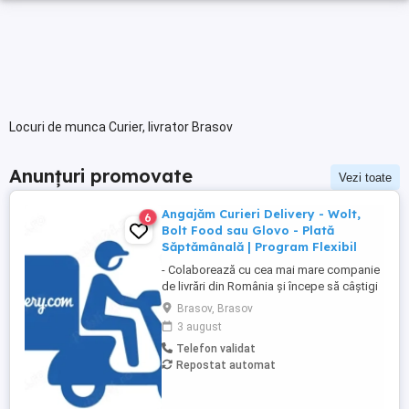
Locuri de munca Curier, livrator Brasov
Anunțuri promovate
Vezi toate
Angajăm Curieri Delivery - Wolt,
6
Bolt Food sau Glovo - Plată
Săptămânală | Program Flexibil
- Colaborează cu cea mai mare companie
de livrări din România și începe să câștigi
rapid! - Cerințe: Minim 18 ani Mijloc de
Brasov, Brasov
transport propriu (mașină, scuter,
3 august
motocicletă sau bicicletă) Telefon mobil
Telefon validat
cu acces la internet - Ce oferim: Plată
Repostat automat
săptămânală, fără întârzieri Bonusuri
atractive ...