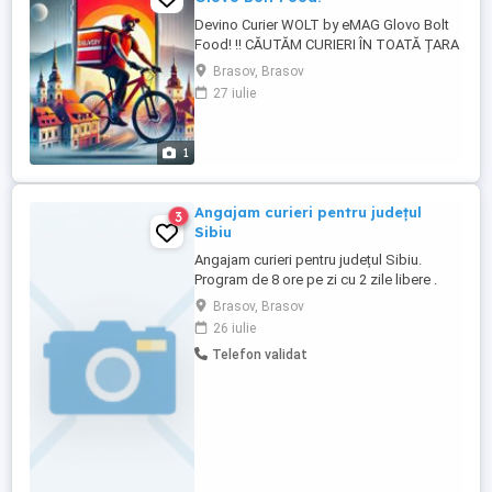
Devino Curier WOLT by eMAG Glovo Bolt
Food! !! CĂUTĂM CURIERI ÎN TOATĂ ȚARA
!! Alege libertatea și câștigă pe măsura
Brasov, Brasov
efortului tău! ACCEPTĂM ȘI
27 iulie
COLABORATORI CU PFA SRL! Ce îți
oferim? Plată la timp, fără surprize
neplăcute Program 100% flexibil tu alegi
1
când și cât lucrezi Caștiguri ...
Angajam curieri pentru județul
3
Sibiu
Angajam curieri pentru județul Sibiu.
Program de 8 ore pe zi cu 2 zile libere .
Salariul atractiv
Brasov, Brasov
26 iulie
Telefon validat