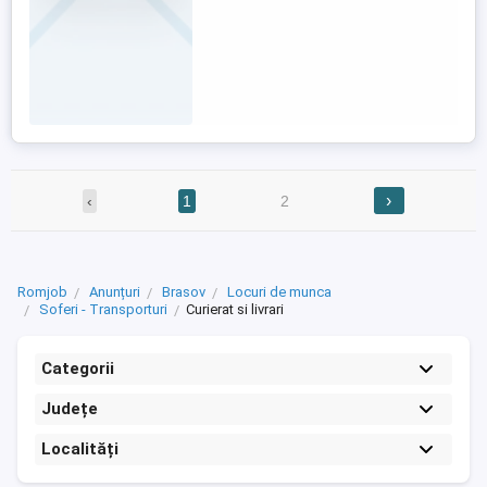
›
‹
1
2
Romjob
Anunțuri
Brasov
Locuri de munca
Soferi - Transporturi
Curierat si livrari
Categorii
Județe
Localități