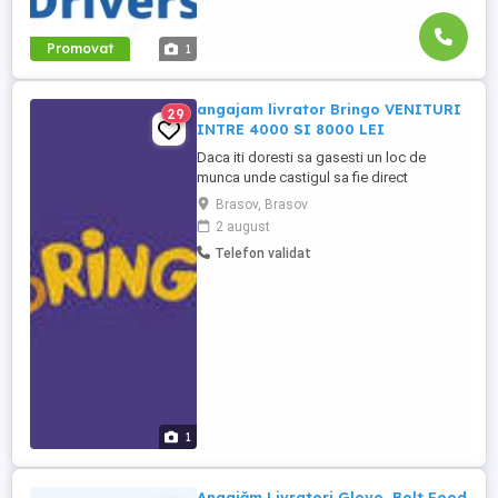
Promovat
1
angajam livrator Bringo VENITURI
29
INTRE 4000 SI 8000 LEI
Daca iti doresti sa gasesti un loc de
munca unde castigul sa fie direct
proporțional cu implicarea ta , atunci te
Brasov, Brasov
asteptam in echipa noastră Pentru a
2 august
deveni livrator bringo , ai nevoie de permis
Telefon validat
de conducere categoria B , autoturism
personal si dorința de a iti castiga proprii
bani , sumele crescând ...
1
Angajăm Livratori Glovo, Bolt Food