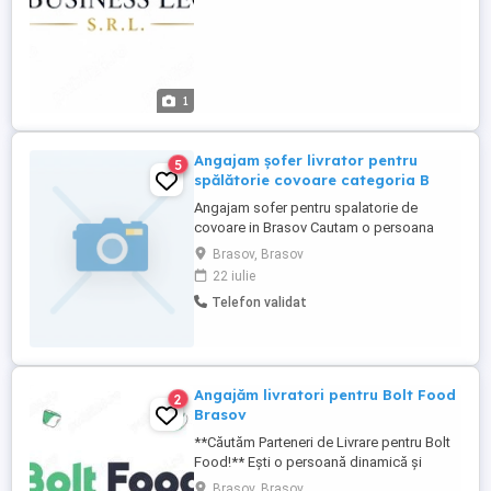
1
Angajam șofer livrator pentru
5
spălătorie covoare categoria B
Angajam sofer pentru spalatorie de
covoare in Brasov Cautam o persoana
serioasa pentru ridicare si livrare covoare
Brasov, Brasov
la domiciliul clientilor. Ce trebuie sa faci: -
22 iulie
ridici covoarele de la clienti - livrezi
Telefon validat
covoarele curate inapoi - comunici
politicos cu clientii - ai grija de masina si
de comenzile ...
Angajăm livratori pentru Bolt Food
2
Brasov
**Căutăm Parteneri de Livrare pentru Bolt
Food!** Ești o persoană dinamică și
motivată? Vrei să îți stabilești propriul
Brasov, Brasov