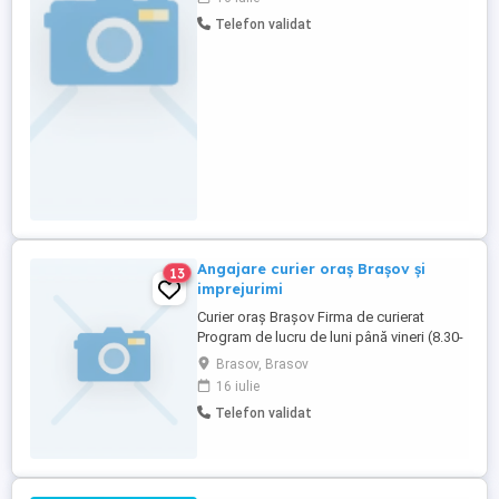
pachet salarial atractiv-.incepand de la
Telefon validat
4325 RON-salar brut de incadrare, urmand
sa creasca in functie de orele lucrate si
performanta. Daca este ...
Angajare curier oraș Brașov și
13
imprejurimi
Curier oraș Brașov Firma de curierat
Program de lucru de luni până vineri (8.30-
17.00)
Brasov, Brasov
16 iulie
Telefon validat