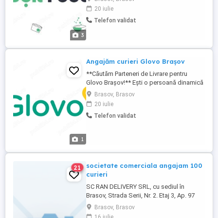
program și să câștigi bani livrând în zona
20 iulie
ta? Alătură-te echipei noastre ca partener
Telefon validat
de livrare pentru Bolt Food! **Ce îți
oferim:** Program flexibil - Tu decizi când
3
lucrezi! ...
Angajăm curieri Glovo Brașov
**Căutăm Parteneri de Livrare pentru
Glovo Brașov!** Ești o persoană dinamică
și motivată? Vrei să îți stabilești propriul
Brasov, Brasov
program și să câștigi bani livrând în zona
20 iulie
ta? Alătură-te echipei noastre ca partener
Telefon validat
de livrare pentru Glovo Brașov! **Ce îți
oferim:** Program flexibil - Tu decizi când
...
1
societate comerciala angajam 100
21
curieri
SC RAN DELIVERY SRL, cu sediul în
Brasov, Strada Serii, Nr. 2. Etaj 3, Ap. 97
JUD. BRASOV, angajeaza si 100 (unasuta)
Brasov, Brasov
CURIER (Cod. COR 962101).Se ofera
16 iulie