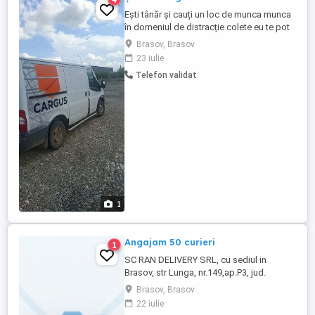
Ești tânăr și cauți un loc de munca munca
în domeniul de distracție colete eu te pot
ajuta. Caut sa angajez curier cu permis de
Brasov, Brasov
conducere categoria B. Cerinte: Vârstă. 18-
23 iulie
35,persoana cu seriozitate, dispus și
Telefon validat
maleabil la program. Seriozitate, chef de
muncă.
1
Angajam 50 curieri
1
SC RAN DELIVERY SRL, cu sediul in
Brasov, str Lunga, nr.149,ap.P3, jud.
Brasov, angajeaza un numar de 50
Brasov, Brasov
(cincizeci) CURIERI (Cod. COR 962101) .
22 iulie
Se ofera pachet salarial atractiv.incepand