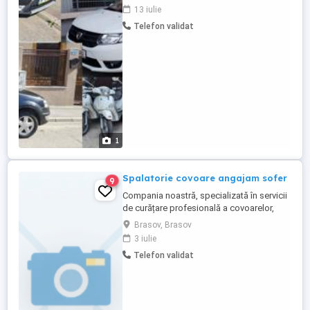
fata de Tazz ( este platita distanta din
13 iulie
punctul in care accepti comanda pana la
Telefon validat
restaurant apoi de la restaurant pana la
client + tarif de livrare cu succes) si un
soft mai bun. Venim ...
1
Spalatorie covoare angajam sofer
9
Compania noastră, specializată în servicii
de curățare profesională a covoarelor,
caută un Sofer dedicat și responsabil
Brasov, Brasov
pentru a se alătura echipei noastre.
3 iulie
Candidatul ideal va avea experiență în
Telefon validat
conducerea autovehiculelor și va fi
capabil să gestioneze eficient colectarea
și livrarea covoarelor de la ...