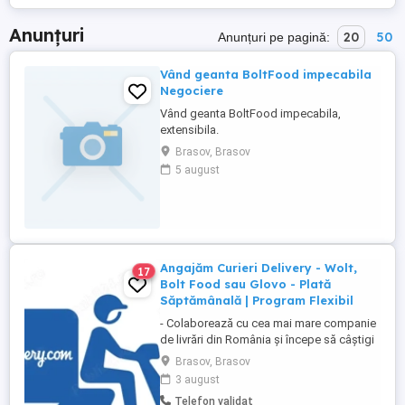
Anunțuri
20
50
Anunțuri pe pagină:
Vând geanta BoltFood impecabila
Negociere
Vând geanta BoltFood impecabila,
extensibila.
Brasov, Brasov
5 august
Angajăm Curieri Delivery - Wolt,
17
Bolt Food sau Glovo - Plată
Săptămânală | Program Flexibil
- Colaborează cu cea mai mare companie
de livrări din România și începe să câștigi
rapid! - Cerințe: Minim 18 ani Mijloc de
Brasov, Brasov
transport propriu (mașină, scuter,
3 august
motocicletă sau bicicletă) Telefon mobil
Telefon validat
cu acces la internet - Ce oferim: Plată