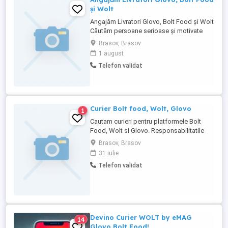
și Wolt
Angajăm Livratori Glovo, Bolt Food și Wolt
Căutăm persoane serioase și motivate
pentru activitatea de livrare în cadrul
Brasov, Brasov
platformelor Glovo, Bolt Food și Wolt. Ce
1 august
oferim: * Venituri atractive, în funcție de
Telefon validat
implicare și numărul de ore lucrate. *
Program flexibil lucrezi când îți este
convenabil. * ...
Curier Bolt food, Wolt, Glovo
1
Cautam curieri pentru platformele Bolt
Food, Wolt si Glovo. Responsabilitatile
includ: preluarea comenzilor de la
Brasov, Brasov
restaurante si magazine, livrarea acestora
31 iulie
la clienti in timp util si in conditii optime,
Telefon validat
respectarea regulilor de circulatie si a
standardelor de siguranta, utilizarea
eficienta a aplicatiilor ...
Devino Curier WOLT by eMAG
14
Glovo Bolt Food!