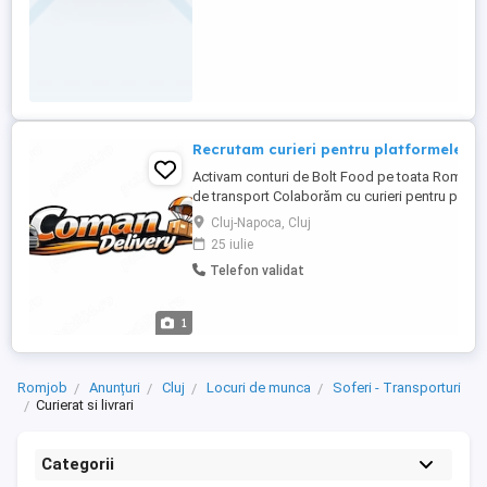
Recrutam curieri pentru platformele B
Activam conturi de Bolt Food pe toata Romania 
de transport Colaborăm cu curieri pentru platf
Wolt Glovo Cerințe: * Telefon smartphone *
Cluj-Napoca, Cluj
Mijloc de transport (mașină, scuter, bicicletă) *
25 iulie
Seriozitate și dorință de muncă * Oferim: *
Telefon validat
Plăți rapide și transparente saptamanal * ...
1
Romjob
Anunțuri
Cluj
Locuri de munca
Soferi - Transporturi
Curierat si livrari
Categorii