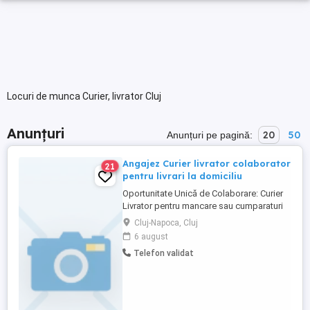
Locuri de munca Curier, livrator Cluj
Anunțuri
20
50
Anunțuri pe pagină:
Angajez Curier livrator colaborator
21
pentru livrari la domiciliu
Oportunitate Unică de Colaborare: Curier
Livrator pentru mancare sau cumparaturi
Compania noastră își extinde echipa și
Cluj-Napoca, Cluj
caută curieri livratori entuziaști pentru a se
6 august
alătura acestei călătorii pline de
Telefon validat
oportunități. Incepe sa castigi bani fara
nici o investitie suplimentara. Iată de ce ar
trebui să te ...