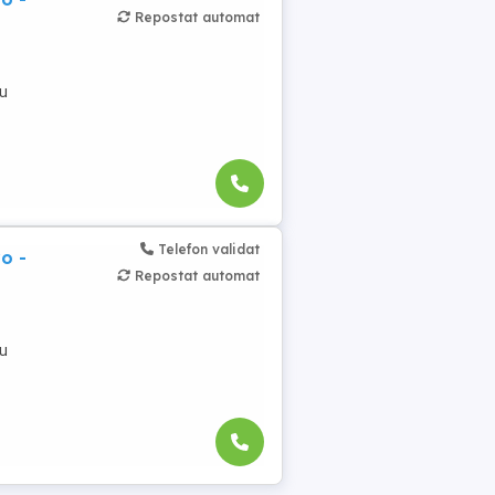
Repostat automat
cu
Telefon validat
o -
Repostat automat
cu