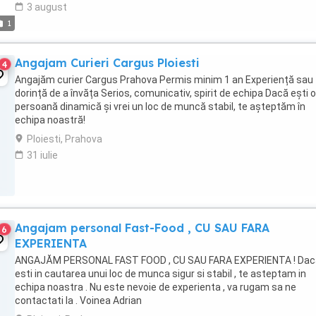
3 august
1
Angajam Curieri Cargus Ploiesti
4
Angajăm curier Cargus Prahova Permis minim 1 an Experiență sau
dorință de a învăța Serios, comunicativ, spirit de echipa Dacă ești o
persoană dinamică și vrei un loc de muncă stabil, te așteptăm în
echipa noastră!
Ploiesti, Prahova
31 iulie
Angajam personal Fast-Food , CU SAU FARA
6
EXPERIENTA
ANGAJĂM PERSONAL FAST FOOD , CU SAU FARA EXPERIENTA ! Dac
esti in cautarea unui loc de munca sigur si stabil , te asteptam in
echipa noastra . Nu este nevoie de experienta , va rugam sa ne
contactati la . Voinea Adrian