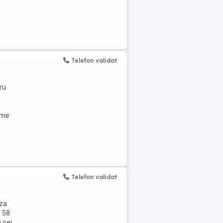
Telefon validat
ru
ime
Telefon validat
aza
e 58
 cei