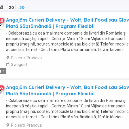
nă:
20
50
Angajăm Curieri Delivery - Wolt, Bolt Food sau Glov
15
Plată Săptămânală | Program Flexibil
- Colaborează cu cea mai mare companie de livrări din România și
începe să câștigi rapid! - Cerințe: Minim 18 ani Mijloc de transport
propriu (mașină, scuter, motocicletă sau bicicletă) Telefon mobil 
acces la internet - Ce oferim: Plată săptămânală, fără întârzieri
Bonusuri atractive ...
Ploiesti, Prahova
3 august
1
Angajăm Curieri Delivery - Wolt, Bolt Food sau Glov
35
Plată Săptămânală | Program Flexibil
- Colaborează cu cea mai mare companie de livrări din România și
începe să câștigi rapid! - Cerințe: Minim 18 ani Mijloc de transport
propriu (mașină, scuter, motocicletă sau bicicletă) Telefon mobil 
acces la internet - Ce oferim: Plată săptămânală, fără întârzieri
Bonusuri atractive ...
Ploiesti, Prahova