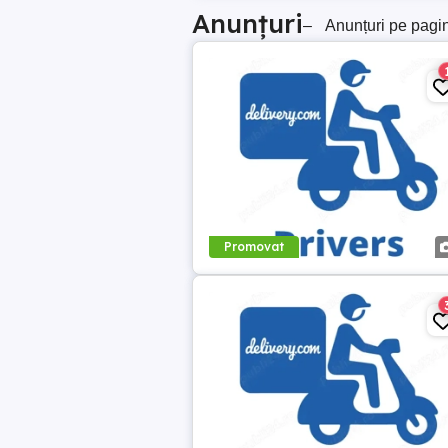
Anunțuri
–
Anunțuri pe pagi
Promovat