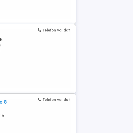
Telefon validat
 B
e
i
Telefon validat
e 8
ile