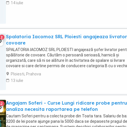
14 iulie
Spalatoria Iacomoz SRL Ploiesti angajeaza livrator
2
covoare
SPALATORIA IACOMOZ SRL PLOIESTI angajează șofer livrator pent
spălătorie de covoare. Căutăm o persoană serioasă, harnică și
organizată, care să ni se alăture în activitatea de spalare si livrare
covoare si care detine permis de conducere categoria B cu o vech
de cel putin 5 ani. Pentru detalii sunati ...
Ploiesti, Prahova
13 iulie
Angajam Soferi - Curse Lungi ridicare probe pentru
12
analiza necesita raportarea pe telefon
Cautam Soferi pentru a colecta probe din Toata tara. Salariu de b
3200 de lei poate ajunge pana la 5000 daca se depaseste pragul d
de magazine per saptamana. Suntem deschisi colaborarilor pentru