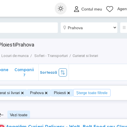
ane
Companii
Sortează
Agenț
Contul meu
7
 PloiestiPrahova
Locuri de munca
Soferi - Transporturi
Curierat si livrari
oane
Companii
Sortează
7
erat si livrari
Prahova
Ploiesti
Șterge toate filtrele
e
–
Vezi toate
Angajăm Curieri Delivery - Wolt, Bolt Food sau Glov