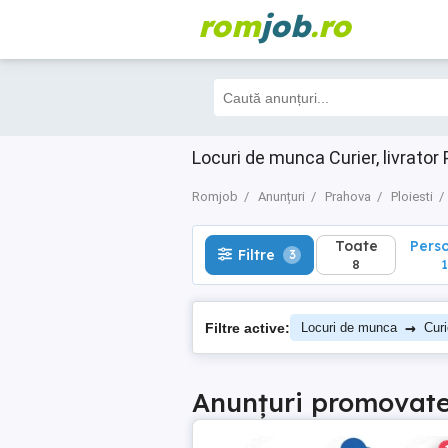
rom
job
.ro
Toate
Perso
Filtre
3
8
1
Locuri de munca Curier, livrator
Romjob
Anunțuri
Prahova
Ploiesti
Toate
Pers
Filtre
3
8
1
→
Filtre active:
Locuri de munca
Curi
Anunțuri promovat