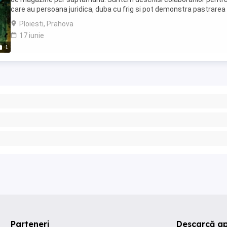
care au persoana juridica, duba cu frig si pot demonstra pastrarea
temeperaturii de 4-6 grade. ...
Ploiesti, Prahova
17 iunie
1
Parteneri
Descarcă ap