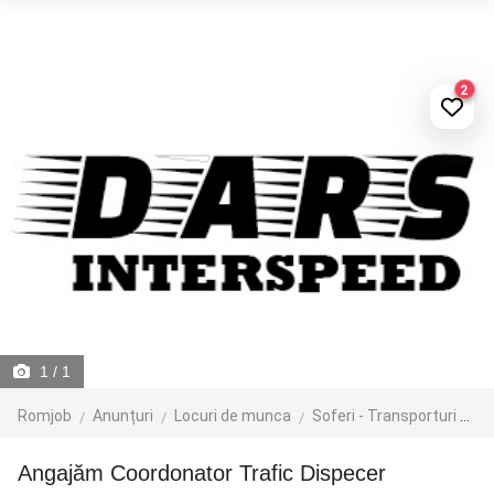
2
1
/ 1
Romjob
Anunțuri
Locuri de munca
Soferi - Transporturi
Di
Angajăm Coordonator Trafic Dispecer