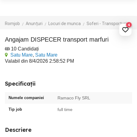
Romjob
Anunțuri
Locuri de munca
Soferi - Transporturi
Di
4
Angajam DISPECER transport marfuri
10 Candidați
Satu Mare
,
Satu Mare
Valabil din 8/4/2026 2:58:52 PM
Specificații
Numele companiei
Ramaco Fly SRL
Tip job
full time
Descriere