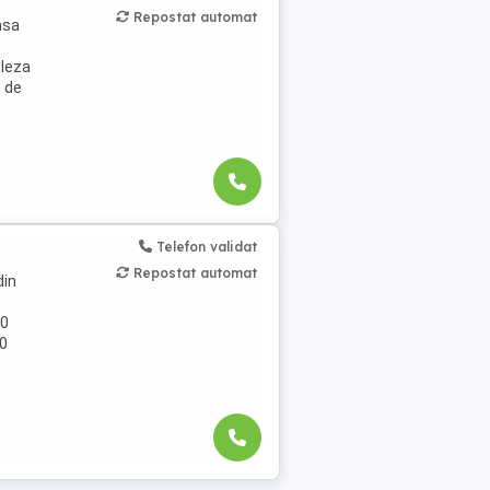
Repostat automat
asa
gleza
 de
Telefon validat
Repostat automat
din
60
00