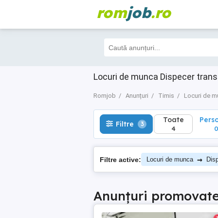
rom
job
.ro
Toate
Perso
Filtre
3
4
0
Locuri de munca Dispecer trans
Romjob
Anunțuri
Timis
Locuri de 
Toate
Pers
Filtre
3
4
→
Filtre active:
Locuri de munca
Disp
Anunțuri promovat