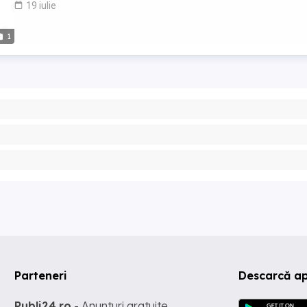
19 iulie
1
Parteneri
Descarcă ap
Publi24.ro
- Anunturi gratuite