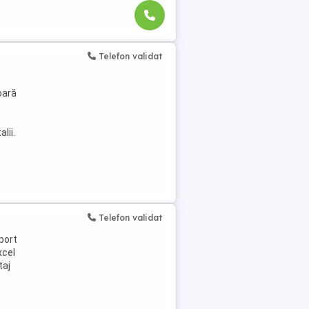
Telefon validat
u
oară
lii.
Telefon validat
port
xcel
taj