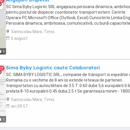
32
SC Sima Byby Logistic SRL angajeaza persoana dinamica, ambitio
pentru postul de dispecer coordonator transport extern. Cerinte:
Operare PC Microsoft Office (Outlook, Excel) Cunostinte Limba En
Persoana dinamica, ambitioasa, comunicativă, cu bună capacitate
organizare și planificare, atentă ...
Sannicolau Mare, Timis
6 august
1
Sima Byby Logistic cauta Colaboratori
27
SC. SIMA BYBY LOGISTIC SRL , companie de transport si expeditie 
Romania cu o vechime de 8 ani isi extinde reteaua de parteneri
transportatori cu autoutilitare de 3.5 T. 0.60 dube 5,6 europaleti 0.
prelata 8-10 europaleti 0.45 duba 2.5 t Se garanteaza minim - 180
km luna termene de plata ...
Sannicolau Mare, Timis
ieri 09:57
1