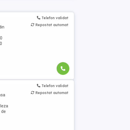
Telefon validat
Repostat automat
din
60
00
Telefon validat
Repostat automat
asa
gleza
 de