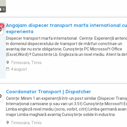
1
Angajam dispecer transport marfa international c
62
exprerienta
Dispecer transport marfa international : Cerințe: Experiență anteri
în domeniul dispeceratului de transport de mărfuri constituie un
avantaj dar nu este obligatorie; Cunoștințe PC Microssoft Office
(Excel,Word) !! Cunostinte Lb. Engleza la un nivel mediu. Atent la deta
Responsabilități: Planificarea ...
Timisoara, Timis
4 august
Coordonator Transport | Dispatcher
Cerințe: Minim 1 an experiență într-un post similar (Dispecer Trans
Internațional camioane și sau van-uri 3.5t) Cunoștințe Microsoft E
Limba engleză nivel mediu (scris, vorbit, citit) Limba germană avan
major Limba maghiară avantaj Cunoștințe solide în industria
transportului ...
Timisoara, Timis