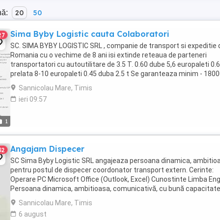
nă:
20
50
Sima Byby Logistic cauta Colaboratori
27
SC. SIMA BYBY LOGISTIC SRL , companie de transport si expeditie 
Romania cu o vechime de 8 ani isi extinde reteaua de parteneri
transportatori cu autoutilitare de 3.5 T. 0.60 dube 5,6 europaleti 0.
prelata 8-10 europaleti 0.45 duba 2.5 t Se garanteaza minim - 180
km luna termene de plata ...
Sannicolau Mare, Timis
ieri 09:57
1
Angajam Dispecer
32
SC Sima Byby Logistic SRL angajeaza persoana dinamica, ambitio
pentru postul de dispecer coordonator transport extern. Cerinte:
Operare PC Microsoft Office (Outlook, Excel) Cunostinte Limba En
Persoana dinamica, ambitioasa, comunicativă, cu bună capacitate
organizare și planificare, atentă ...
Sannicolau Mare, Timis
6 august