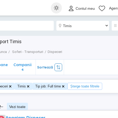
ane
Companii
Sortează
Agenț
Contul meu
4
port Timis
munca
Soferi - Transporturi
Dispeceri
oane
Companii
Sortează
0
4
eceri
Timis
Tip job: Full time
Șterge toate filtrele
e
–
Vezi toate
Angajam Dispecer