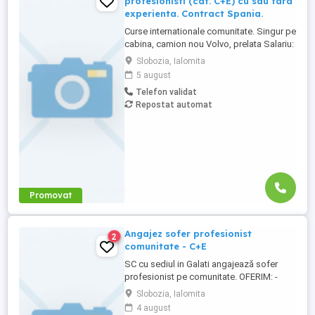
profesionisti (cat. C+E) cu sau fara
experienta. Contract Spania.
Curse internationale comunitate. Singur pe
cabina, camion nou Volvo, prelata Salariu:
2700 luna net 12.000 km (garantat) Prima
Slobozia, Ialomita
0,06 camion km extra peste 12000 km; +
5 august
100 prima la angajare pt. ADR; + 300 prima
Telefon validat
pentru 6 luni lucrate; + 300 prima pentru 9
Repostat automat
luni lucrate; + 300 prima pentru 12 luni
lucrate. Cazare, ...
Promovat
Angajez sofer profesionist
2
comunitate - C+E
SC cu sediul in Galati angajează sofer
profesionist pe comunitate. OFERIM: -
Salariu + diurnă la timp și act acțional la
Slobozia, Ialomita
diurna -Camioane bine întreținute -
4 august
Contract pe perioadă nedeterminată -