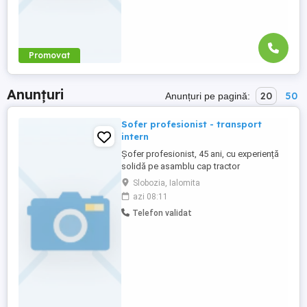
Promovat
Anunțuri
20
50
Anunțuri pe pagină:
Sofer profesionist - transport
intern
Șofer profesionist, 45 ani, cu experiență
solidă pe asamblu cap tractor
semiremorca prelata, dețin atestat
Slobozia, Ialomita
profesional marfă (CPC), analize medicale
azi 08:11
la zi, caziere curate, caut colaborare
Telefon validat
stabilă pe transport intern România. Am
experiență în exploatarea corectă a
ansamblului și acord o atenție deosebită
...