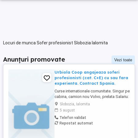
Locuri de munca Sofer profesionist Slobozia Ialomita
Anunțuri promovate
Vezi toate
Urbiola Coop angajeaza soferi
profesionisti (cat. C+E) cu sau fara
experienta. Contract Spania.
Curse internationale comunitate. Singur pe
cabina, camion nou Volvo, prelata Salariu:
2700 luna net 12.000 km (garantat) Prima
Slobozia, Ialomita
0,06 camion km extra peste 12000 km; +
5 august
100 prima la angajare pt. ADR; + 300 prima
Telefon validat
pentru 6 luni lucrate; + 300 prima pentru 9
Repostat automat
luni lucrate; + 300 prima pentru 12 luni
lucrate. Cazare, ...