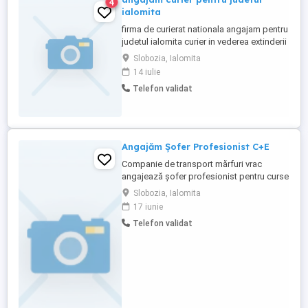
4
ialomita
firma de curierat nationala angajam pentru
judetul ialomita curier in vederea extinderii
activitatii . candidatul trebuie sa aiba
Slobozia, Ialomita
permis de conducere minim cat b , sa fie
14 iulie
dispus la eforturi prelungite si sa lucreze
Telefon validat
in echipa . oferim salariu peste media din
bransa , masina si telefon . pentru relatii ...
Angajăm Șofer Profesionist C+E
Companie de transport mărfuri vrac
angajează șofer profesionist pentru curse
locale. Cerințe: Permis categoria C+E
Slobozia, Ialomita
Experiență minim 1 an pe camion
17 iunie
Seriozitate și responsabilitate Oferim:
Telefon validat
Curse locale Salariu fix + diurnă Mediu de
lucru stabil Pentru mai multe detalii, sunați
la: ...