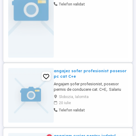
Telefon validat
Respectarea programului de condus și
odihnă -Respect și comunicare corectă
CERINȚE: -Experiență minimă pe
comunitate -Responsabilitate ...
angajez sofer profesionist posesor
pc cat C+e
Angajam șofer profesionist, posesor
permis de conducere cat. C+E,. Salariu
atractiv. Pentru mai multe detalii rog sunati
Slobozia, Ialomita
20 iulie
Telefon validat
angajam curier pentru judetul