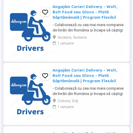
Angajăm Curieri Delivery - Wolt,
Bolt Food sau Glovo - Plată
Săptămânală | Program Flexibil
- Colaborează cu cea mai mare companie
de livrări din România și începe să câștigi
rapid! - Cerințe: Minim 18 ani Mijloc de
Suceava, Suceava
transport propriu (mașină, scuter,
1 ianuarie
motocicletă sau bicicletă) Telefon mobil
cu acces la internet - Ce oferim: Plată
săptămânală, fără întârzieri Bonusuri
atractive ...
Angajăm Curieri Delivery - Wolt,
Bolt Food sau Glovo - Plată
Săptămânală | Program Flexibil
- Colaborează cu cea mai mare companie
de livrări din România și începe să câștigi
rapid! - Cerințe: Minim 18 ani Mijloc de
Craiova, Dolj
transport propriu (mașină, scuter,
1 ianuarie
motocicletă sau bicicletă) Telefon mobil
cu acces la internet - Ce oferim: Plată
săptămânală, fără întârzieri Bonusuri
atractive ...