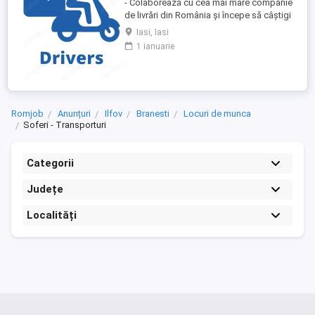
- Colaborează cu cea mai mare companie
de livrări din România și începe să câștigi
rapid! - Cerințe: Minim 18 ani Mijloc de
Iasi, Iasi
transport propriu (mașină, scuter,
1 ianuarie
motocicletă sau bicicletă) Telefon mobil
cu acces la internet - Ce oferim: Plată
săptămânală, fără întârzieri Bonusuri
atractive ...
Romjob
Anunțuri
Ilfov
Branesti
Locuri de munca
Soferi - Transporturi
Categorii
Județe
Localități