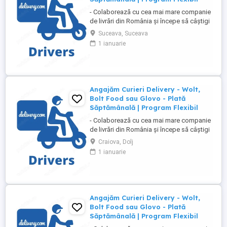
- Colaborează cu cea mai mare companie
de livrări din România și începe să câștigi
rapid! - Cerințe: Minim 18 ani Mijloc de
Suceava, Suceava
transport propriu (mașină, scuter,
1 ianuarie
motocicletă sau bicicletă) Telefon mobil
cu acces la internet - Ce oferim: Plată
săptămânală, fără întârzieri Bonusuri
atractive ...
Angajăm Curieri Delivery - Wolt,
Bolt Food sau Glovo - Plată
Săptămânală | Program Flexibil
- Colaborează cu cea mai mare companie
de livrări din România și începe să câștigi
rapid! - Cerințe: Minim 18 ani Mijloc de
Craiova, Dolj
transport propriu (mașină, scuter,
1 ianuarie
motocicletă sau bicicletă) Telefon mobil
cu acces la internet - Ce oferim: Plată
săptămânală, fără întârzieri Bonusuri
atractive ...
Angajăm Curieri Delivery - Wolt,
Bolt Food sau Glovo - Plată
Săptămânală | Program Flexibil