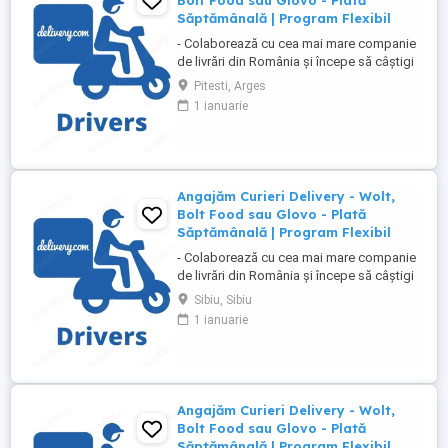
Bolt Food sau Glovo - Plată
Săptămânală | Program Flexibil
- Colaborează cu cea mai mare companie
de livrări din România și începe să câștigi
rapid! - Cerințe: Minim 18 ani Mijloc de
Pitesti, Arges
transport propriu (mașină, scuter,
1 ianuarie
motocicletă sau bicicletă) Telefon mobil
cu acces la internet - Ce oferim: Plată
săptămânală, fără întârzieri Bonusuri
atractive ...
Angajăm Curieri Delivery - Wolt,
Bolt Food sau Glovo - Plată
Săptămânală | Program Flexibil
- Colaborează cu cea mai mare companie
de livrări din România și începe să câștigi
rapid! - Cerințe: Minim 18 ani Mijloc de
Sibiu, Sibiu
transport propriu (mașină, scuter,
1 ianuarie
motocicletă sau bicicletă) Telefon mobil
cu acces la internet - Ce oferim: Plată
săptămânală, fără întârzieri Bonusuri
atractive ...
Angajăm Curieri Delivery - Wolt,
Bolt Food sau Glovo - Plată
Săptămânală | Program Flexibil