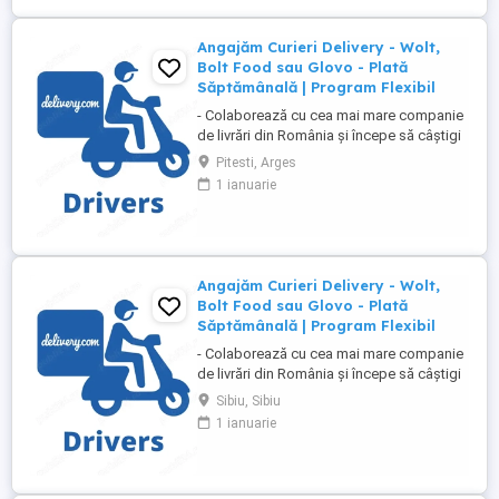
atractive ...
Angajăm Curieri Delivery - Wolt,
Bolt Food sau Glovo - Plată
Săptămânală | Program Flexibil
- Colaborează cu cea mai mare companie
de livrări din România și începe să câștigi
rapid! - Cerințe: Minim 18 ani Mijloc de
Pitesti, Arges
transport propriu (mașină, scuter,
1 ianuarie
motocicletă sau bicicletă) Telefon mobil
cu acces la internet - Ce oferim: Plată
săptămânală, fără întârzieri Bonusuri
atractive ...
Angajăm Curieri Delivery - Wolt,
Bolt Food sau Glovo - Plată
Săptămânală | Program Flexibil
- Colaborează cu cea mai mare companie
de livrări din România și începe să câștigi
rapid! - Cerințe: Minim 18 ani Mijloc de
Sibiu, Sibiu
transport propriu (mașină, scuter,
1 ianuarie
motocicletă sau bicicletă) Telefon mobil
cu acces la internet - Ce oferim: Plată
săptămânală, fără întârzieri Bonusuri
atractive ...