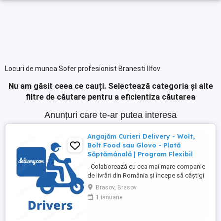
Locuri de munca Sofer profesionist Branesti Ilfov
Nu am găsit ceea ce cauți.
Selectează categoria și alte
filtre de căutare pentru a eficientiza căutarea
Anunțuri care te-ar putea interesa
Angajăm Curieri Delivery - Wolt,
Bolt Food sau Glovo - Plată
Săptămânală | Program Flexibil
- Colaborează cu cea mai mare companie
de livrări din România și începe să câștigi
rapid! - Cerințe: Minim 18 ani Mijloc de
Brasov, Brasov
transport propriu (mașină, scuter,
1 ianuarie
motocicletă sau bicicletă) Telefon mobil
cu acces la internet - Ce oferim: Plată
săptămânală, fără întârzieri Bonusuri