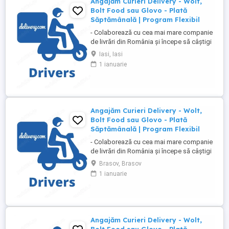
Angajăm Curieri Delivery - Wolt,
Bolt Food sau Glovo - Plată
Săptămânală | Program Flexibil
- Colaborează cu cea mai mare companie
de livrări din România și începe să câștigi
rapid! - Cerințe: Minim 18 ani Mijloc de
Iasi, Iasi
transport propriu (mașină, scuter,
1 ianuarie
motocicletă sau bicicletă) Telefon mobil
cu acces la internet - Ce oferim: Plată
săptămânală, fără întârzieri Bonusuri
atractive ...
Angajăm Curieri Delivery - Wolt,
Bolt Food sau Glovo - Plată
Săptămânală | Program Flexibil
- Colaborează cu cea mai mare companie
de livrări din România și începe să câștigi
rapid! - Cerințe: Minim 18 ani Mijloc de
Brasov, Brasov
transport propriu (mașină, scuter,
1 ianuarie
motocicletă sau bicicletă) Telefon mobil
cu acces la internet - Ce oferim: Plată
săptămânală, fără întârzieri Bonusuri
atractive ...
Angajăm Curieri Delivery - Wolt,