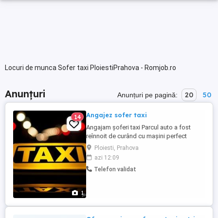
Locuri de munca Sofer taxi PloiestiPrahova - Romjob.ro
Anunțuri
20
50
Anunțuri pe pagină:
Angajez sofer taxi
14
Angajam șoferi taxi Parcul auto a fost
reînnoit de curând cu mașini perfect
functionale
Ploiesti, Prahova
azi 12:09
Telefon validat
1