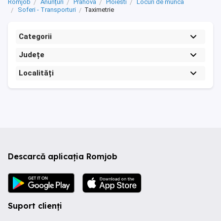
Romjob
Anunțuri
Prahova
Ploiesti
Locuri de munca
Soferi - Transporturi
Taximetrie
Categorii
Județe
Localități
Descarcă aplicația Romjob
Suport clienți