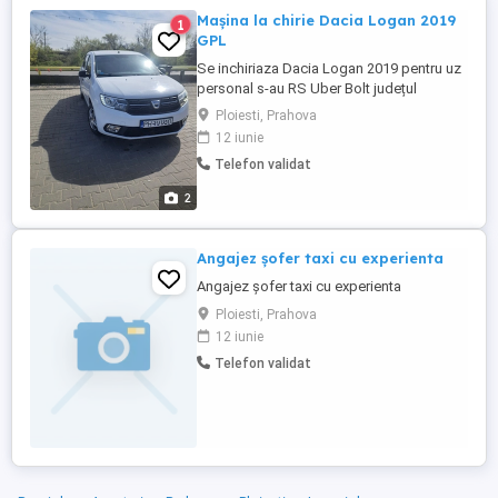
Mașina la chirie Dacia Logan 2019
1
GPL
Se inchiriaza Dacia Logan 2019 pentru uz
personal s-au RS Uber Bolt județul
Prahova Mașina este deja înregistrată la
Ploiesti, Prahova
flota Mașina întreținuta foarte bine Motor
12 iunie
0,9 benzină + GPL Consum foarte bun
Telefon validat
Mașina merge impecabil și este pregătită
de drum. Acte în regulă. CHIRIE: ...
2
Angajez șofer taxi cu experienta
Angajez șofer taxi cu experienta
Ploiesti, Prahova
12 iunie
Telefon validat