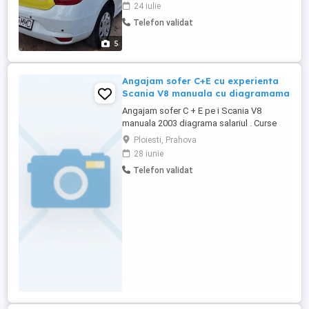
Facturi etc. Licenta este vizata pana in
24 iulie
2029. Pret 5500 Negociabil Se Vinde Fără
Telefon validat
Firma
5
Angajam sofer C+E cu experienta
Scania V8 manuala cu diagramama
Angajam sofer C + E pe i Scania V8
manuala 2003 diagrama salariul . Curse
intern di dislocarea pe tara salariu bună și
Ploiesti, Prahova
diurna aferenta. Cautam sofer cu
28 iunie
experienta . Salariul poate oscila de la
Telefon validat
7500ron . Decontam transport pana la
parcare și retur acasă de domiciliu!!!
Așteptăm sa ne sunați, de preferat ...