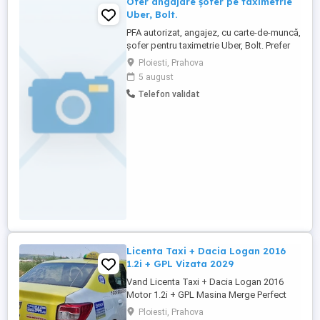
Ofer angajare șofer pe taximetrie
Uber, Bolt.
PFA autorizat, angajez, cu carte-de-muncă,
șofer pentru taximetrie Uber, Bolt. Prefer
tineri energici, cu chef de muncă serioasă,
Ploiesti, Prahova
cinstită, dar și politicoși și abili în evitarea
5 august
conflictelor cu clientul. Se
Telefon validat
recompensează corespunzător. Rog,
seriozitate. Contact la tel: . Temporar,
pentru alte detalii ...
Licenta Taxi + Dacia Logan 2016
1.2i + GPL Vizata 2029
Vand Licenta Taxi + Dacia Logan 2016
Motor 1.2i + GPL Masina Merge Perfect
Foarte Multe Piese Noi Puse Pe Ea Cu
Ploiesti, Prahova