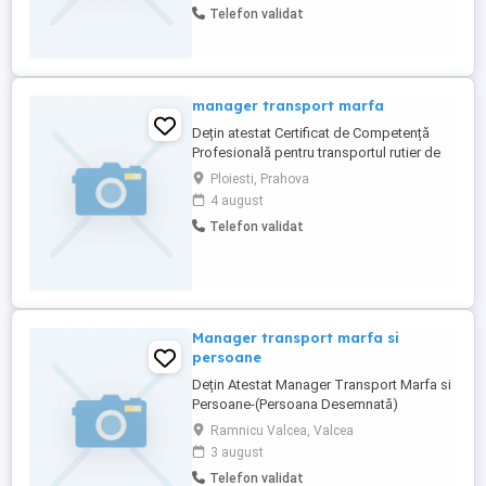
Telefon validat
manager transport marfa
Dețin atestat Certificat de Competență
Profesională pentru transportul rutier de
mărfuri. Ofer colaborare formală pentru
Ploiesti, Prahova
firmele de transport marfă în vederea
4 august
eliberării licenței de transport marfă si
Telefon validat
copile conforme ale acesteia
Manager transport marfa si
persoane
Dețin Atestat Manager Transport Marfa si
Persoane-(Persoana Desemnată)
Ramnicu Valcea, Valcea
3 august
Telefon validat