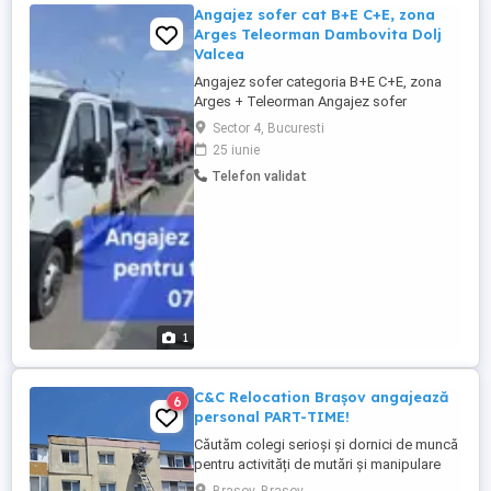
Angajez sofer cat B+E C+E, zona
Arges Teleorman Dambovita Dolj
Valcea
Angajez sofer categoria B+E C+E, zona
Arges + Teleorman Angajez sofer
profesionist categorie permis B+E C+E
Sector 4, Bucuresti
pentru transport intern de autovehicule.
25 iunie
Salariu atractiv pentru curse interene pe -
Telefon validat
camion Iveco Daily Euro 4 Daca sunteti
interesat, va rugam sa ne contactati la
numarul de tel. 790564963 Detalii ...
1
C&C Relocation Brașov angajează
6
personal PART-TIME!
Căutăm colegi serioși și dornici de muncă
pentru activități de mutări și manipulare
mobilier. Program flexibil Plată corectă și