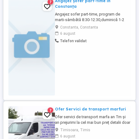
Angajez şofer part-time în
7
Constanța
Angajez sofer part-time, program de
marti-sâmbătă 8:30-12:30,duminică 1-2
drumuri dimineața, postul presupune
Constanta, Constanta
transportul produselor de la laborator la
6 august
punctul de vânzare, aprovizionare Metro si
Telefon validat
diverse cumparaturi necesare actuvitații
noastre. Salariul 2000 lei.
Ofer Servici de transport marfuri
7
Ofer servici de transport marfa an Tm și
an prejurimi la cel mai bun preț detalii doar
telefonic
Timisoara, Timis
6 august