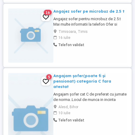
Angajez sofer pe microbuz de 2.5 t
16
Angajez sofer pentru microbuz de 2.5.t
Mai multe informatii la telefon Ofer si
cazare gratuit
Timisoara, Timis
16 iulie
Telefon validat
Angajam șofer(poate fi și
5
pensionat) categoria C fara
atestat
Angajam șofer cat C de preferat cu jumate
de norma..Locul de munca in incinta
HOLCIM Alesd .Nu necesita atestat nici
Alesd, Bihor
card tahograf.Se lucrează în ture,
10 iulie
flexibil.Mai multe detalii la telefon.
Telefon validat