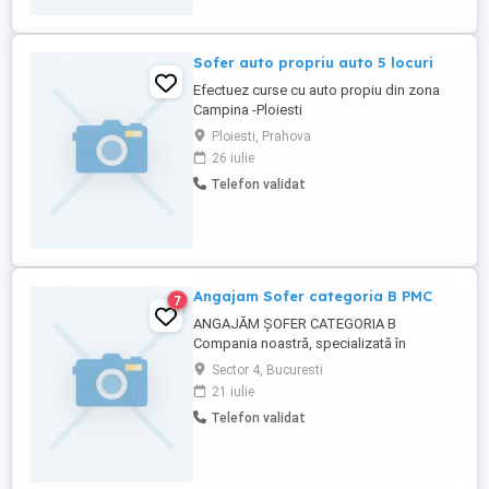
Sofer auto propriu auto 5 locuri
Efectuez curse cu auto propiu din zona
Campina -Ploiesti
Ploiesti, Prahova
26 iulie
Telefon validat
Angajam Sofer categoria B PMC
7
ANGAJĂM ȘOFER CATEGORIA B
Compania noastră, specializată în
colectarea uleiului vegetal uzat, își
Sector 4, Bucuresti
mărește echipa și caută un șofer serios și
21 iulie
responsabil. Cerințe: - Permis de
Telefon validat
conducere categoria B; - Seriozitate și
punctualitate; - Abilități bune de
comunicare și relaționare; - Experiența în
conducerea ...