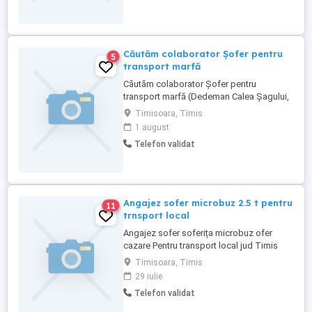
Căutăm colaborator Șofer pentru
5
transport marfă
Căutăm colaborator Șofer pentru
transport marfă (Dedeman Calea Șagului,
Timișoara) Căutăm un șofer pentru
Timisoara, Timis
colaborare în vederea efectuării
1 august
transportului de marfă de la Dedeman
Telefon validat
Calea Șagului. Preferăm o persoană care: -
locuiește cât mai aproape de Dedeman
Calea Șagului; - are disponibilitate pentru
...
Angajez sofer microbuz 2.5 t pentru
11
trnsport local
Angajez sofer soferița microbuz ofer
cazare Pentru transport local jud Timis
Mai multe detalii la telefon
Timisoara, Timis
29 iulie
Telefon validat