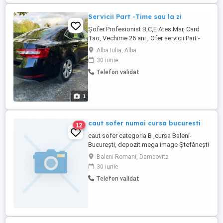
Servicii Part -Time sau la zi
Șofer Profesionist B,C,E Ates Mar, Card
Tao, Vechime 26 ani , Ofer servicii Part -
Time,La cursă,La zi, Șofer Personal,Etc....
Alba Iulia, Alba
30 iunie
Telefon validat
1
caut sofer numai cursa bucuresti
12
caut sofer categoria B ,cursa Baleni-
București, depozit mega image Ștefănești
si mega image popesti ofer 4000 lei.detali
Baleni-Romani, Dambovita
30 iunie
Telefon validat