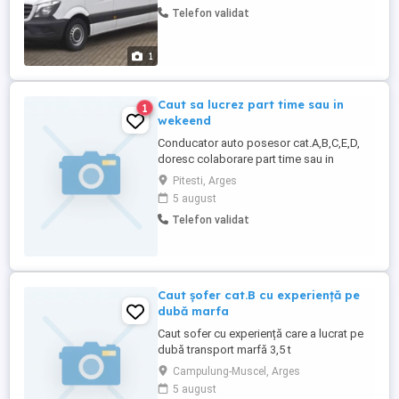
Telefon validat
1
Caut sa lucrez part time sau in
1
wekeend
Conducator auto posesor cat.A,B,C,E,D,
doresc colaborare part time sau in
weekend
Pitesti, Arges
5 august
Telefon validat
Caut șofer cat.B cu experiență pe
dubă marfa
Caut sofer cu experiență care a lucrat pe
dubă transport marfă 3,5 t
Campulung-Muscel, Arges
5 august