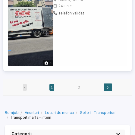
Brasov, Brasov
la timp Mediu de lucru dinamic Experiența
24 iunie
constituie un avantaj, dar nu este
Telefon validat
obligatorie Permisul categoria B
reprezintă un plus Dacă ești o persoană
activă, responsabilă ...
1
›
‹
1
2
Romjob
Anunțuri
Locuri de munca
Soferi - Transporturi
Transport marfa - intern
Categorii