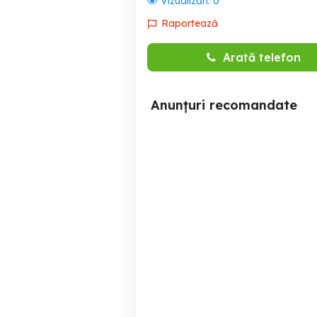
Vizualizări:
0
Raportează
Arată telefon
Anunțuri recomandate
angajam conducator auto
Angajăm conducători auto
profesionist pentru curse
ca
de intern
Arad