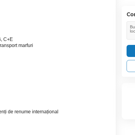
Con
B, C+E
transport marfuri
ienți de renume internațional