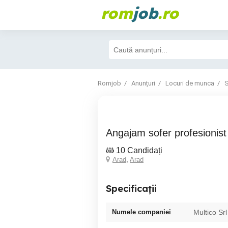
rom
job
.ro
Romjob
Anunțuri
Locuri de munca
S
Angajam sofer profesionis
10 Candidați
Arad
,
Arad
Specificații
Numele companiei
Multico Srl