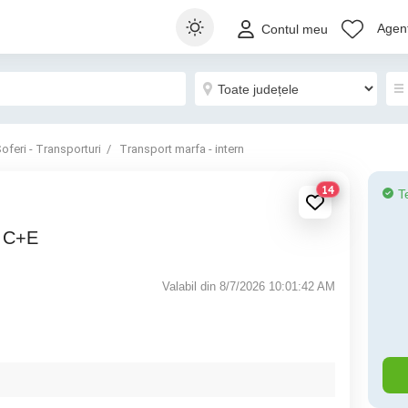
Agenț
Contul meu
oferi - Transporturi
Transport marfa - intern
14
T
t C+E
Valabil din 8/7/2026 10:01:42 AM