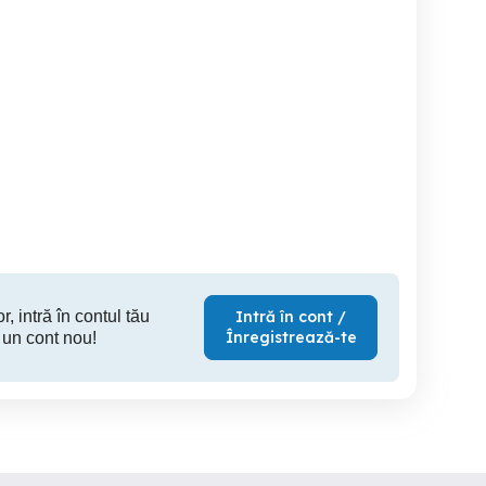
gajam sofer profesionist
Angajam soferi categoria C
Angajez sofer transport
C+E
marfa semi
Constanta
Constanta
C
r, intră în contul tău
Intră în cont /
Înregistrează-te
 un cont nou!