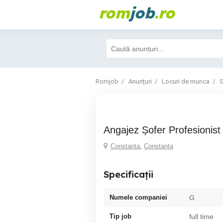
rom
job
.ro
Romjob
Anunțuri
Locuri de munca
S
Angajez Șofer Profesionis
Constanta
,
Constanta
Specificații
Numele companiei
G
Tip job
full time