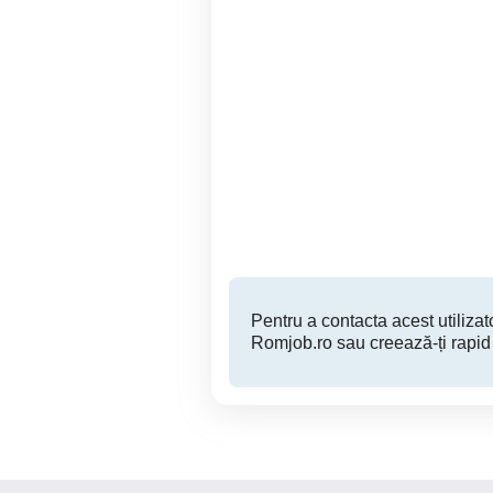
Sofer profesionist
An
Constanta
Pentru a contacta acest utilizato
Romjob.ro sau creează-ți rapid