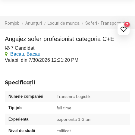
Romjob
Anunțuri
Locuri de munca
Soferi - Transporturi
Tr
7
Angajez sofer profesionist categoria C+E
7 Candidați
Bacau
,
Bacau
Valabil din 7/30/2026 12:21:20 PM
Specificații
Numele companiei
Transmrc Logistik
Tip job
full time
Experienta
experienta 1-3 ani
Nivel de studii
calificat