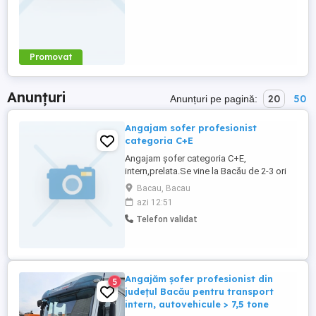
Promovat
Anunțuri
20
50
Anunțuri pe pagină:
Angajam sofer profesionist
categoria C+E
Angajam șofer categoria C+E,
intern,prelata.Se vine la Bacău de 2-3 ori
pe săptămână plus in weekend. Salar între
Bacau, Bacau
7000 și 9000 CERINTE: Permis de
azi 12:51
conducere cat. C+E; Atestat profesional
Telefon validat
pentru transport marfa; Card digital pentru
tahograf; Aviz medical si psihologic cu
siguranta circulatiei; Pentru ...
Angajăm șofer profesionist din
5
județul Bacău pentru transport
intern, autovehicule > 7,5 tone