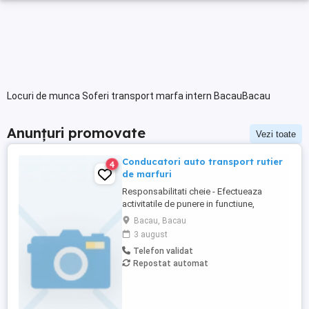
Locuri de munca Soferi transport marfa intern BacauBacau
Anunțuri promovate
Vezi toate
Conducatori auto transport rutier
4
de marfuri
Responsabilitati cheie - Efectueaza
activitatile de punere in functiune,
intretinere si reparatii, din punct de vedere
Bacau, Bacau
electric, al masinilor, utilajelor si a
3 august
echipamentelor, in conformitate cu
Telefon validat
standardele tehnice si de calitate - Asigura
Repostat automat
reglarea si functionarea normala si in
permanenta a partilor ...