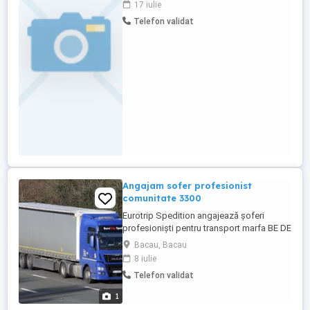
17 iulie
autoutilitarelor; Persoană responsabilă,
Telefon validat
punctuală și organizată; Șoferul participă
la încărcarea și descărcarea mărfii.
Descrierea activității: Cursele ...
Angajam sofer profesionist
comunitate 3300
Eurotrip Spedition angajează șoferi
profesioniști pentru transport marfa BE DE
UK NL Cauți un loc de muncă stabil și bine
Bacau, Bacau
plătit, aproape de casă? Vino în echipa
8 iulie
noastră! Ce îți oferim: Salariu atractiv 3300
Telefon validat
pe lună, în funcție de experiență și
performanță; Diurnă pentru cursele
1
efectuate ...