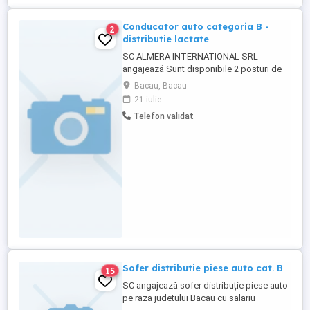
Conducator auto categoria B -
2
distributie lactate
SC ALMERA INTERNATIONAL SRL
angajează Sunt disponibile 2 posturi de
conducător auto, categoria B, pentru
Bacau, Bacau
distribuția produselor lactate în zona
21 iulie
Moldovei. Cerințe: permis de conducere
Telefon validat
categoria B; seriozitate, responsabilitate
și punctualitate; disponibilitate pentru
activitatea de distribuție; permisul ...
Sofer distributie piese auto cat. B
15
SC angajează sofer distribuție piese auto
pe raza judetului Bacau cu salariu