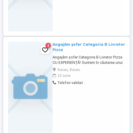
Angajăm șofer Categoria B Livrator
3
Pizza
Angajăm șofer Categoria B Livrator Pizza
CU EXPERIENȚĂ! Suntem în căutarea unui
șofer categoria B, serios și responsabil,
Bacau, Bacau
pentru a se alătura echipei noastre.
22 iunie
Cerințe: Permis de conducere categoria B;
Telefon validat
Experiență în conducerea autovehiculelor;
Seriozitate, punctualitate și
responsabilitate; ...