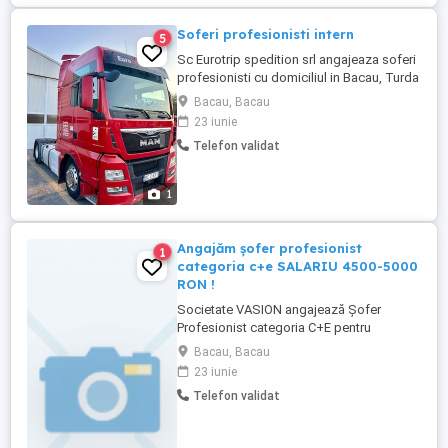
Soferi profesionisti intern
5
Sc Eurotrip spedition srl angajeaza soferi
profesionisti cu domiciliul in Bacau, Turda
, Bucuresti, Constanta pentru transport
Bacau, Bacau
marfa intern la prelata ,
23 iunie
Telefon validat
1
Angajăm șofer profesionist
1
categoria c+e SALARIU 4500-5000
RON !
Societate VASION angajează Șofer
Profesionist categoria C+E pentru
transport de marfă. Cerințe: Permis de
Bacau, Bacau
conducere categoria C+E; Experiență în
23 iunie
domeniu constituie avantaj; Seriozitate,
Telefon validat
responsabilitate și punctualitate. Oferim:
Contract de muncă pe perioadă
nedeterminată; Salariu atractiv; Program ...