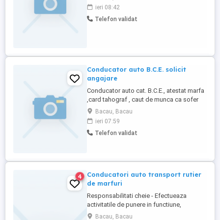
tara. precizez ca sunt din Tg. Ocna jud
ieri 08:42
Bacau. momentan sunt plecat din tara si
Telefon validat
urmeaza sa ma intorc. detalii pe wattsap.
va mulțumesc!
Conducator auto B.C.E. solicit
angajare
Conducator auto cat. B.C.E., atestat marfa
,card tahograf , caut de munca ca sofer
Cititi anuntul cu atentie ! Nu angajez ,
Bacau, Bacau
doresc angajare !
ieri 07:59
Telefon validat
Conducatori auto transport rutier
4
de marfuri
Responsabilitati cheie - Efectueaza
activitatile de punere in functiune,
intretinere si reparatii, din punct de vedere
Bacau, Bacau