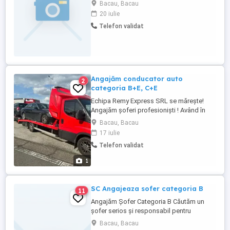
motivant și formare la locul de munca.
Bacau, Bacau
Experiența nu este obligatorie, dar
20 iulie
prezintă un avantaj. Pentru a aplica puteți
Telefon validat
trimite CV in aplicație. vor fi contactați
doar cei cu CV atașat.
Angajăm conducator auto
2
categoria B+E, C+E
Echipa Remy Express SRL se mărește!
Angajăm șoferi profesioniști ! Având în
vedere extinderea flotei noastre , SC Remy
Bacau, Bacau
Express SRL caută colegi noi , serioși și
17 iulie
dornici de muncă . Oferim condiții
Telefon validat
excelente de lucru și pachete salariale
foarte avantajoase . POST 1:Șofer camion
1
mic (3 poziții) Cerințe:Angajăm ...
SC Angajeaza sofer categoria B
11
Angajăm Șofer Categoria B Căutăm un
șofer serios și responsabil pentru
autoutilitară. Cerințe: Permis de conducere
Bacau, Bacau
categoria B; Experiență în conducerea