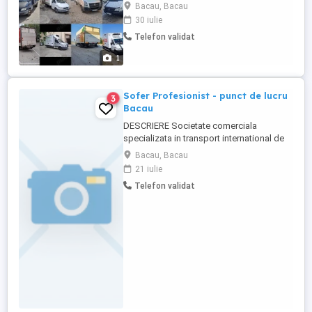
ca nu va convine sa faceți navetă. Ofer
Bacau, Bacau
spre angajare un post de șofer pe
30 iulie
autoutilitară 3.5t cub frigorific cu lift.
Telefon validat
Contract fix, se încarcă de la depozit din
Roman și se livrează la magazinele
1
partenere din zona(max ...
Sofer Profesionist - punct de lucru
3
Bacau
DESCRIERE Societate comerciala
specializata in transport international de
marfuri si logistica in transport, angajeaza
Bacau, Bacau
soferi profesionisti din judetul Bacau
21 iulie
pentru transport intern, autovehicule > 12
Telefon validat
tone. Descrierea jobului - livreaza si ridica
mărfurile transportate in tara; - asigura si
supravegheaza ...