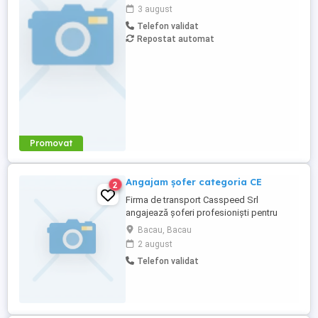
electric, al masinilor, utilajelor si a
3 august
echipamentelor, in conformitate cu
Telefon validat
standardele tehnice si de calitate - Asigura
Repostat automat
reglarea si functionarea normala si in
permanenta a partilor ...
Promovat
Angajam șofer categoria CE
2
Firma de transport Casspeed Srl
angajează șoferi profesioniști pentru
curse interne, transport mărfuri generale.
Bacau, Bacau
Plecări din Bacău luni și sosire vineri, tot în
2 august
Bacău. Se lucrează doar conform legilor
Telefon validat
în vigoare, respectând repausul Se oferă
și se solicită seriozitate.