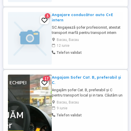
Angajare conducător auto C+E
3
intern
SC Angajează șofer profesionist, atestat
transport marfă pentru transport intern
,prelată transport mărfuri generale
Bacau, Bacau
12 iunie
Telefon validat
Angajam Sofer Cat. B, preferabil și
17
C.
Angajăm șofer Cat. B, preferabil și C
pentru transport local și in tara. Căutăm un
coleg serios și responsabil pentru
Bacau, Bacau
transportul produselor noastre către
9 iunie
clienți din întreaga țară. Ce ne dorim:
Telefon validat
Permis categoria B Experiența în condus
reprezintă un avantaj Seriozitate și atenție
la detalii ...