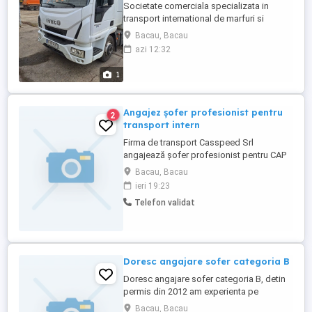
Societate comerciala specializata in
transport international de marfuri si
logistica in transport, angajeaza soferi
Bacau, Bacau
profesionisti din judetul Bacau pentru
azi 12:32
transport intern. Descrierea jobului -
livreaza si ridica mărfurile transportate in
1
tara; - asigura si supravegheaza
incarcarea si descarcarea marfurilor ...
Angajez șofer profesionist pentru
2
transport intern
Firma de transport Casspeed Srl
angajează șofer profesionist pentru CAP
TRACTOR +SEMIREMORCA pentru
Bacau, Bacau
transport mărfuri generale, pe intern cu
ieri 19:23
plecare din Bacău luni și sosire vineri. Se
Telefon validat
oferă salariu atractiv, întotdeauna la timp,
condiții de muncă conform legilor în
vigoare. Oferim și solicităm seriozitate. ...
Doresc angajare sofer categoria B
Doresc angajare sofer categoria B, detin
permis din 2012 am experienta pe
autoutilitare disponibil si pentru curse pe
Bacau, Bacau