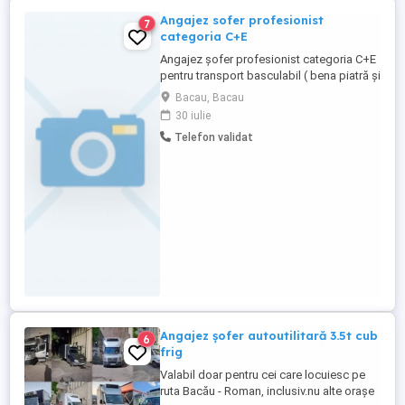
Angajez sofer profesionist
7
categoria C+E
Angajez șofer profesionist categoria C+E
pentru transport basculabil ( bena piatră și
sau cereale). Program de lucru normal, cu
Bacau, Bacau
respectarea pauzelor de lucru, salariul
30 iulie
atractiv ( incadrarea nu se face cu salariul
Telefon validat
minim pe economie, se acorda clauza de
mobilitate), conducatorul auto trebuie sa
fie posesor ...
Angajez șofer autoutilitară 3.5t cub
6
frig
Valabil doar pentru cei care locuiesc pe
ruta Bacău - Roman, inclusiv.nu alte orașe