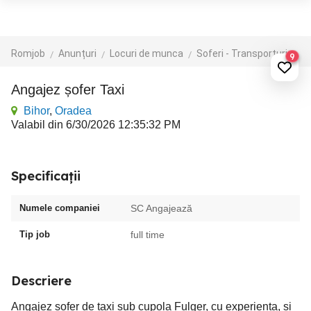
Romjob
Anunțuri
Locuri de munca
Soferi - Transporturi
Tr
9
Angajez șofer Taxi
Bihor
,
Oradea
Valabil din 6/30/2026 12:35:32 PM
Specificații
Numele companiei
SC Angajează
Tip job
full time
Descriere
Angajez șofer de taxi sub cupola Fulger, cu experienta, si