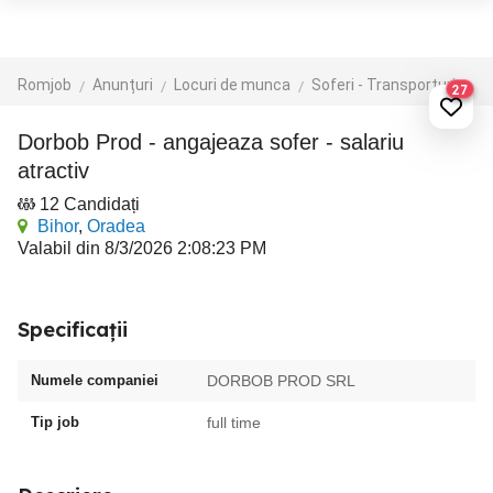
Romjob
Anunțuri
Locuri de munca
Soferi - Transporturi
Tr
27
Dorbob Prod - angajeaza sofer - salariu
atractiv
12 Candidați
Bihor
,
Oradea
Valabil din 8/3/2026 2:08:23 PM
Specificații
Numele companiei
DORBOB PROD SRL
Tip job
full time