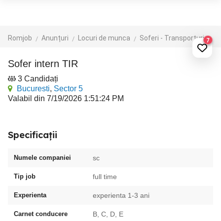
Romjob
Anunțuri
Locuri de munca
Soferi - Transporturi
Tr
7
Sofer intern TIR
3 Candidați
Bucuresti
,
Sector 5
Valabil din 7/19/2026 1:51:24 PM
Specificații
Numele companiei
sc
Tip job
full time
Experienta
experienta 1-3 ani
Carnet conducere
B, C, D, E