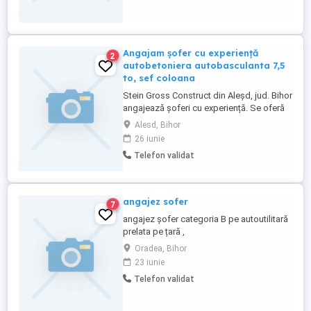
Angajam șofer cu experiență
2
autobetoniera autobasculanta 7,5
to, sef coloana
Stein Gross Construct din Aleșd, jud. Bihor
angajează șoferi cu experiență. Se oferă
cazare daca e cazul. Detalii la numărul de
Alesd, Bihor
telefon din anunț.
26 iunie
Telefon validat
angajez sofer
7
angajez șofer categoria B pe autoutilitară
prelata pe țară ,
Oradea, Bihor
23 iunie
Telefon validat