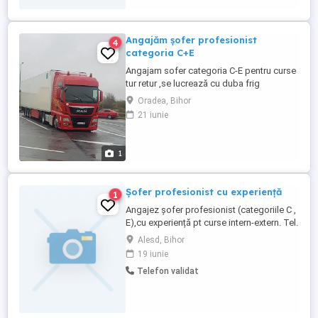
Angajăm șofer profesionist
4
categoria C+E
Angajam sofer categoria C-E pentru curse
tur retur ,se lucrează cu duba frig
informații la
Oradea, Bihor
21 iunie
1
Șofer profesionist cu experiență
1
Angajez șofer profesionist (categoriile C ,
E),cu experiență pt curse intern-extern. Tel.
Alesd, Bihor
19 iunie
Telefon validat