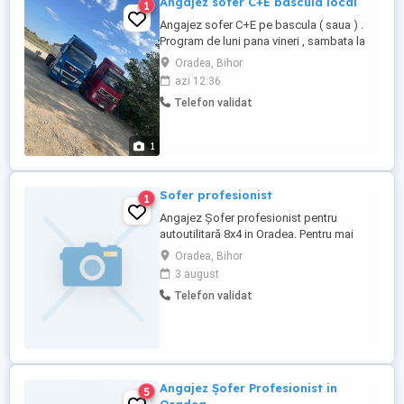
Angajez sofer C+E bascula local
1
Angajez sofer C+E pe bascula ( saua ) .
Program de luni pana vineri , sambata la
alegere . Mai multe detalii la telefon .
Oradea, Bihor
azi 12:36
Telefon validat
1
Sofer profesionist
1
Angajez Șofer profesionist pentru
autoutilitară 8x4 in Oradea. Pentru mai
multe detalii vă rog sa sunați la
Oradea, Bihor
3 august
Telefon validat
Angajez Șofer Profesionist in
5