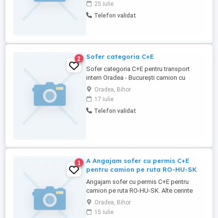
25 iulie
Telefon validat
Sofer categoria C+E
2
Sofer categoria C+E pentru transport
intern Oradea - București camion cu
prelata
Oradea, Bihor
17 iulie
Telefon validat
A Angajam sofer cu permis C+E
1
pentru camion pe ruta RO-HU-SK
Angajam sofer cu permis C+E pentru
camion pe ruta RO-HU-SK. Alte cerinte
card tahograf si atestat. Mai multe
Oradea, Bihor
informatii la tel.
15 iulie