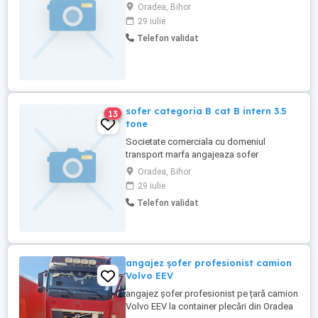
în transport cu autoutilitară , seriozitate ,
Oradea, Bihor
persoane dornice să lucreze domiciliu
29 iulie
obligatoriu Oradea , Max 10 km
Telefon validat
sofer categoria B cat B intern 3.5
13
tone
Societate comerciala cu domeniul
transport marfa angajeaza sofer
categoria B pentru auto cu prelata . Se
Oradea, Bihor
cauta sofer fara antecedente penale sau
29 iulie
evenimente rutiere grave , permis cat B
Telefon validat
minim 2 ani. Experienta pe autoutilitara
,seriozitate. se cauta persoane dornice sa
lucreze Domiciliul in Oradea ...
angajez șofer profesionist camion
Volvo EEV
angajez șofer profesionist pe țară camion
Volvo EEV la container plecări din Oradea