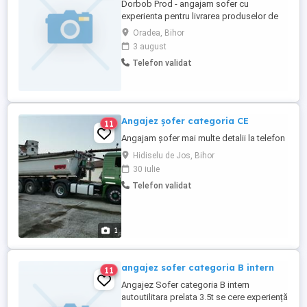
Dorbob Prod - angajam sofer cu
experienta pentru livrarea produselor de
panificatie.
Oradea, Bihor
3 august
Telefon validat
Angajez șofer categoria CE
11
Angajam șofer mai multe detalii la telefon
Hidiselu de Jos, Bihor
30 iulie
Telefon validat
1
angajez sofer categoria B intern
11
Angajez Sofer categoria B intern
autoutilitara prelata 3.5t se cere experiență