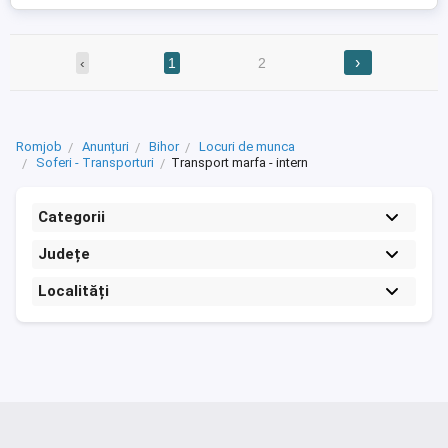
›
‹
1
2
Romjob
Anunțuri
Bihor
Locuri de munca
Soferi - Transporturi
Transport marfa - intern
Categorii
Județe
Localități