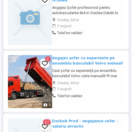
Oradea
Angajez Șofer profesionist pentru
autobasculanta 8x4 in Oradea.Detalii la
telefon
Oradea, Bihor
3 august
Telefon validat
Angajez șofer cu experienta pe
2
ansamblu basculabil Volvo manual!
Caut șofer cu experiență pe ansamblu
basculabil Volvo cutie manuală! Pt mai
multe detalii la nr de telefon 078 patru 67
Oradea, Bihor
unu 02 zero . Se lucrează în zona Oradea.
3 august
Telefon validat
1
Dorbob Prod - angajeaza sofer -
27
salariu atractiv