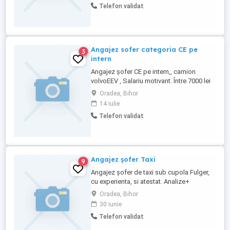
Telefon validat
Angajez sofer categoria CE pe
3
intern
Angajez șofer CE pe intern,, camion
volvoEEV , Salariu motivant. Între 7000 lei
și 9500 lei. Pt detalii sunați vă rog
Oradea, Bihor
14 iulie
Telefon validat
Angajez șofer Taxi
9
Angajez șofer de taxi sub cupola Fulger,
cu experienta, si atestat. Analize+
angajare sunt suportate de angajator.
Oradea, Bihor
Masina este noua, prima autorizație a
30 iunie
mașinii. Dacia Logan, 2022.Ofer și aștept
Telefon validat
seriozitate. Pt detalii răspund doar
telefonic.