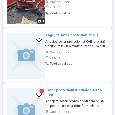
se lucrează la program salarizare atractivă
Oradea, Bihor
la alegere fix sau la zi sau km cum se vrea
29 iulie
Telefon validat
1
Angajez șofer profesionist C+E
Angajez șofer profesionist C+E (prelată)
tracționist la LKW Walter Oradea. Salariu
atractiv 9000 - 11000 RON net, mai multe
Oradea, Bihor
detalii la tel.
29 iulie
Telefon validat
Sofer profesionist camion 40 to
1
intern
Angajam soferi profesionisti camion 40
to, pentru curse tur-retur Romania cu
remorca frigorifica. Oferim colaborare pe
Oradea, Bihor
termen lung si seriozitate!