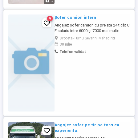
1
Șofer camion intern
9
Angajez șofer camion cu prelata 24 t cât C
E salariu între 6000 și 7000 mai multe
detalii la telefon.
Drobeta-Turnu Severin, Mehedinti
30 iulie
Telefon validat
Angajez sofer pe tir pe tara cu
experienta.