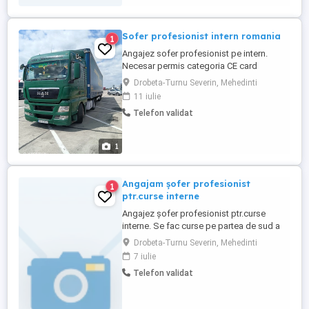
Sofer profesionist intern romania
1
Angajez sofer profesionist pe intern.
Necesar permis categoria CE card
tahograf si atestat profesional de
Drobeta-Turnu Severin, Mehedinti
transport marfa. Se lucreaza doar la
11 iulie
program pe toata tara. Se lucreaza cu
Telefon validat
schimb de remorci. . Pauzele de weekend
se fac la Drobeta-Turnu Severin.
1
Angajam șofer profesionist
1
ptr.curse interne
Angajez șofer profesionist ptr.curse
interne. Se fac curse pe partea de sud a
tarii Se cere permis categoria C C +E
Drobeta-Turnu Severin, Mehedinti
Atestat transport marfă . minim 6 luni
7 iulie
experiență. Se oferă salariu atractiv 7000
Telefon validat
in creștere. Wekendurile se fac acasă. Mai
multe detalii la tel.