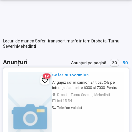
Locuri de munca Soferi transport marfa intern Drobeta-Turnu
SeverinMehedinti
Anunțuri
20
50
Anunțuri pe pagină:
Sofer autocamion
19
Angajez sofer camion 24 t cat C-E pe
intern ,salariu intre 6000 si 7000..Pentru
mai multe detalii sunati la telefon.
Drobeta-Turnu Severin, Mehedinti
ieri 15:54
Telefon validat