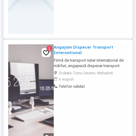
Angajam Dispecer Transport
1
International
Firmă de transport rutier internațional de
mărfuri, angajează dispecer transport
pentru coordonarea flotei și a curselor
Drobeta-Turnu Severin, Mehedinti
externe. Responsabilități Căutarea și
6 august
identificarea curselor pe bursele de
Telefon validat
transport Planificarea și optimizarea
traseelor (kilometraj, timp, costuri, puncte
de încărcare descărcare) ...