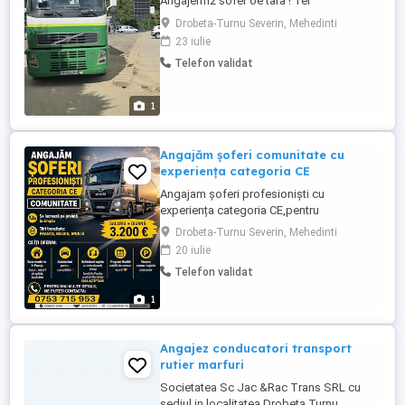
Angajermz sofer oe tara ! Tel
Drobeta-Turnu Severin, Mehedinti
23 iulie
Telefon validat
1
Angajăm șoferi comunitate cu
experiența categoria CE
Angajam șoferi profesioniști cu
experiența categoria CE,pentru
comunitate. Se lucrează pe prelata la
Drobeta-Turnu Severin, Mehedinti
simplu. Țările tranzitate sunt
20 iulie
Franta,Belgia,Anglia. Baze pe teritoriul
Telefon validat
Franței cu toate utilitățile:dușuri,mașini de
spălat,bucatarie și autoturism pentru
1
cumpărături Perioada de lucru este
flexibila,stabilită ...
Angajez conducatori transport
rutier marfuri
Societatea Sc Jac &Rac Trans SRL cu
sediul in localitatea Drobeta Turnu