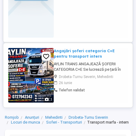
Angajări șoferi categoria C+E
pentru transport intern
AYLIN TRANS ANGAJEAZĂ ȘOFERII
CATEGORIA C+E Se lucrează pe țară În
fiecare weekend acasă! Se lucrează pe
Drobeta-Turnu Severin, Mehedinti
țară În fiecare weekend acasă! Salariu
26 iunie
atractiv Condiții avantajoase Drobeta
Telefon validat
Turnu Severin Se oferă parcare pentru
mașina personală! Beneficii: * Camion
1
modern MAN e6 * Echipă profesionistă *
...
Romjob
Anunțuri
Mehedinti
Drobeta-Turnu Severin
Locuri de munca
Soferi - Transporturi
Transport marfa - intern