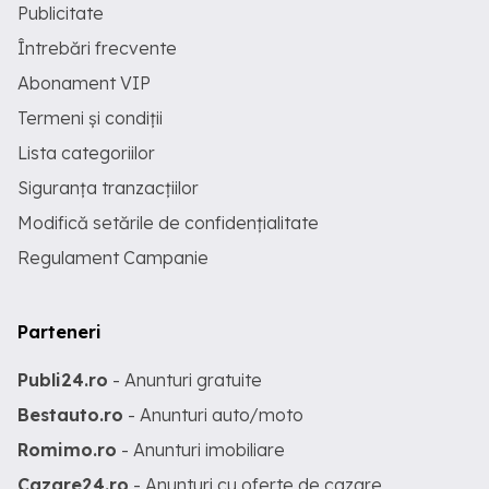
Publicitate
Întrebări frecvente
Abonament VIP
Termeni și condiții
Lista categoriilor
Siguranța tranzacțiilor
Modifică setările de confidențialitate
Regulament Campanie
Parteneri
Publi24.ro
- Anunturi gratuite
Bestauto.ro
- Anunturi auto/moto
Romimo.ro
- Anunturi imobiliare
Cazare24.ro
- Anunturi cu oferte de cazare