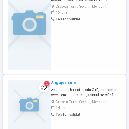
Severin, angajeaza pe perioada
Drobeta-Turnu Severin, Mehedinti
nederminata conducatori transport rutier
16 iulie
marfuri-6 persoane . Se cere experienta
Telefon validat
minim 6 luni vechime. Cv se trimit pe WP,
Online sau la sediul firmei,candidatilor
selectati li se va comunica data ...
Angajez sofer
1
Angajez sofer categoria C+E,curse intern,
week-end-urile acasa,salariul se oferă la
timp,o dată sau de două ori pe luna in
Drobeta-Turnu Severin, Mehedinti
funcție de dorinta șoferului.Garajul este la
14 iulie
Severin.Mai multe detalii la tel 0741345208
Telefon validat