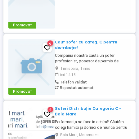
Promovat
Caut sofer cu categ. C pentru
6
distribuție!
Compania noastră caută un șofer
profesionist, posesor de permis de
conducere categoria C, pentru activități de
Timisoara, Timis
distribuție marfă frigo paletizată.
ieri 14:18
Responsabilități: - Transportul eficient și
Telefon validat
sigur al mărfurilor către destinații. -
Repostat automat
Respectarea programului de livrare și a
Promovat
rutelor stabilite. - Întreținerea ...
Soferi Distribuție Categoria C -
4
Baia Mare
Performanța se face în echipă! Căutăm
colegi harnici și dornici de muncă pentru
poziția de ȘOFER DISTRIBUȚIE în locația
Baia Mare, Maramures
din: Baia Mare Echipa noastră de