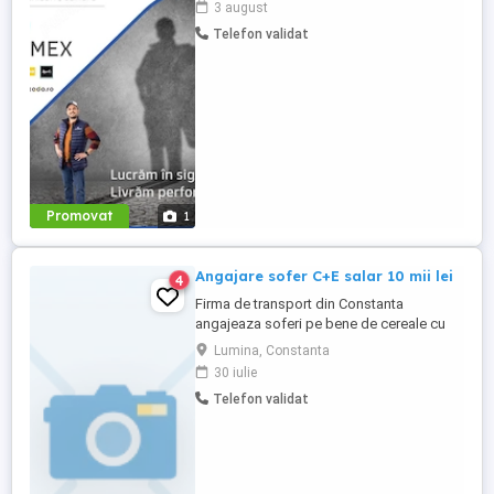
3 august
distribuție își mărește echipa cu noi colegi
Telefon validat
pentru operațiunile de livrare a comenzilor
către clienți. Ce trebuie să faci? - Vei fi
imaginea care ...
Promovat
1
Angajare sofer C+E salar 10 mii lei
4
Firma de transport din Constanta
angajeaza soferi pe bene de cereale cu
experienta . Se lucreaza pe teritoriul
Lumina, Constanta
Romaniei pe tot parcursul anului nu doar
30 iulie
in campania de cereale . Rugam
Telefon validat
seriozitate masinile sunt toate euro 6.