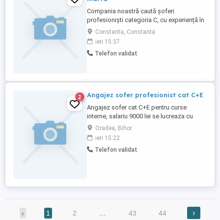
Compania noastră caută șoferi
profesioniști categoria C, cu experiență în
transportul de marfă, pe perioada
Constanta, Constanta
determinata. **Responsabilități
ieri 15:37
principale:** * Asigurarea încărcării și
Telefon validat
descărcării mărfurilor în mod
corespunzător și sigur. * Verificarea stării
tehnice a vehiculului înainte de fiecare ...
Angajez sofer profesionist cat C+E
2
Angajez sofer cat C+E pentru curse
interne, salariu 9000 lei se lucreaza cu
semiremorci frigorifice
Oradea, Bihor
ieri 15:22
Telefon validat
›
‹
1
2
…
43
44