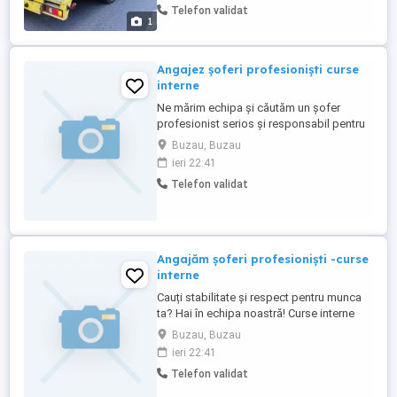
Telefon validat
1
Angajez șoferi profesioniști curse
interne
Ne mărim echipa și căutăm un șofer
profesionist serios și responsabil pentru
transport intern de marfă. Cerințe: Permis
Buzau, Buzau
de conducere categoria C+E Atestat
ieri 22:41
profesional transport marfă (CPC) Card
Telefon validat
tahograf valabil Experiență minimă în
domeniu (constituie avantaj) Seriozitate,
punctualitate și grijă ...
Angajăm șoferi profesioniști -curse
interne
Cauți stabilitate și respect pentru munca
ta? Hai în echipa noastră! Curse interne
fără plecări externe Program organizat și
Buzau, Buzau
predictibil Salariu atractiv + bonusuri de
ieri 22:41
performanță Plată la timp, fără întârzieri
Telefon validat
Camioane bine întreținute Suport constant
din partea dispeceratului CERINȚE: -