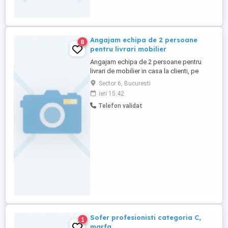
Angajam echipa de 2 persoane
8
pentru livrari mobilier
Angajam echipa de 2 persoane pentru
livrari de mobilier in casa la clienti, pe
zona Bucuresti Ilov de preferat din partea
Sector 6, Bucuresti
de Sud Vest a capitalei Este necesar
ieri 15:42
permis de conducere cat B
Telefon validat
Sofer profesionisti categoria C,
1
marfa