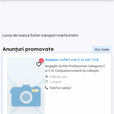
Locuri de munca Soferi transport marfa intern
Anunțuri promovate
Vezi toate
Angajez soferi cat.C si cat. C+E
1
Angajăm Șoferi Profesioniști Categoria C
și C+E Compania noastră își mărește
echipa și angajează șoferi profesioniști
Holboca, Iasi
pentru categoriile C și C+E. Cerințe: *
1 august
Permis de conducere categoria C sau C+E;
Telefon validat
* Atestat profesional și card tahograf
valabile; * Seriozitate, responsabilitate și
punctualitate; * ...