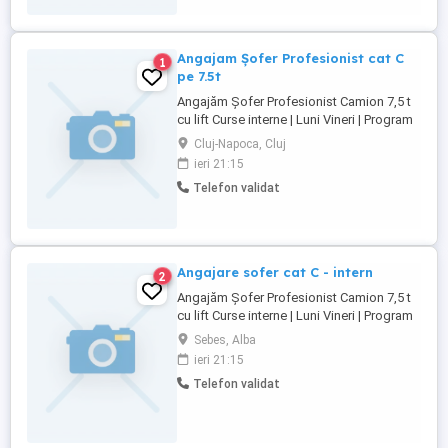
Permis ...
Angajam Șofer Profesionist cat C
1
pe 7.5t
Angajăm Șofer Profesionist Camion 7,5 t
cu lift Curse interne | Luni Vineri | Program
stabil Căutăm un șofer responsabil și
Cluj-Napoca, Cluj
serios, pentru un camion de 7,5 tone cu
ieri 21:15
lift, într-un mediu de lucru corect, stabil și
Telefon validat
respectuos. Acest post este unul
important, șoferul fiind cartea noastră de
vizită ...
Angajare sofer cat C - intern
2
Angajăm Șofer Profesionist Camion 7,5 t
cu lift Curse interne | Luni Vineri | Program
stabil Căutăm un șofer responsabil și
Sebes, Alba
serios, pentru un camion de 7,5 tone cu
ieri 21:15
lift, într-un mediu de lucru corect, stabil și
Telefon validat
respectuos. Acest post este unul
important, șoferul fiind cartea noastră de
vizită ...