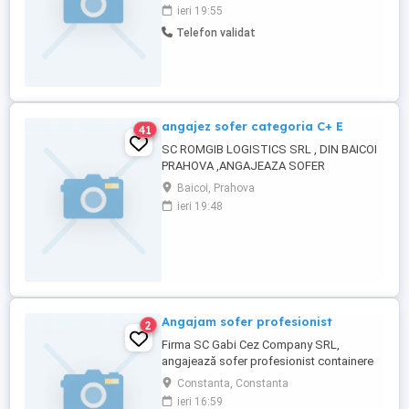
agregate balastieră. CERINȚE Permis
ieri 19:55
categoria C+E Atestat profesional marfă
Telefon validat
Card digital tahograf Mai multe detalii la
telefon.
angajez sofer categoria C+ E
41
SC ROMGIB LOGISTICS SRL , DIN BAICOI
PRAHOVA ,ANGAJEAZA SOFER
PROFESIONIST CATEGORIA C+E SALARIU
Baicoi, Prahova
ATRACTIV ,SE LUCREAZA NUMAI INTERN
ieri 19:48
Angajam sofer profesionist
2
Firma SC Gabi Cez Company SRL,
angajează sofer profesionist containere
Rog seriozitate Alina
Constanta, Constanta
ieri 16:59