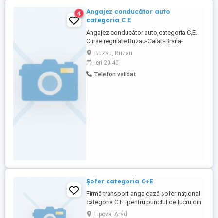
Angajez conducător auto
4
categoria C E
Angajez conducător auto,categoria C,E.
Curse regulate,Buzau-Galati-Braila-
Tecuci(regim de curierat).In fiecare seara
Buzau, Buzau
acasă.
ieri 20:40
Telefon validat
Șofer categoria C+E
Firmă transport angajează șofer național
categoria C+E pentru punctul de lucru din
zona Lipova -Timisoara transport
Lipova, Arad