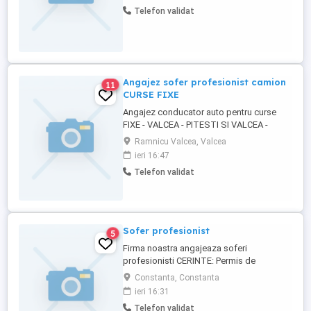
Telefon validat
Angajez sofer profesionist camion
11
CURSE FIXE
Angajez conducator auto pentru curse
FIXE - VALCEA - PITESTI SI VALCEA -
BUCURESTI - TUR -RETUR week - end
Ramnicu Valcea, Valcea
liber, se lucreaza la program pt mai multe
ieri 16:47
detalii va rog sa sunati la nr de telefon
Telefon validat
Sofer profesionist
5
Firma noastra angajeaza soferi
profesionisti CERINTE: Permis de
conducere categoria B, C, E Atestat de
Constanta, Constanta
marfa Card Tahograf Seriozitate,
ieri 16:31
Punctualitate, Disponibilitate Conditii: Loc
Telefon validat
de munca excelent, mediu de lucru linistit,