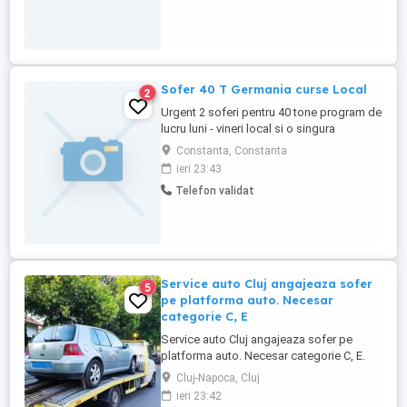
Sofer 40 T Germania curse Local
2
Urgent 2 soferi pentru 40 tone program de
lucru luni - vineri local si o singura
descarcare care o efectueaza firma
Constanta, Constanta
Salariu 2800 la inceput Se poate dormi si
ieri 23:43
la cabina sau apartament contra cost
Telefon validat
Service auto Cluj angajeaza sofer
5
pe platforma auto. Necesar
categorie C, E
Service auto Cluj angajeaza sofer pe
platforma auto. Necesar categorie C, E.
Domiciliul in Cluj Napoca. Detalii doar la
Cluj-Napoca, Cluj
telefon. Salar in functie de orele lucrate (
ieri 23:42
1200 e + )