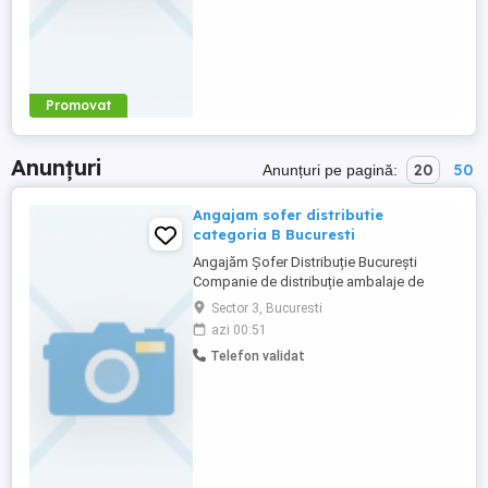
Promovat
Anunțuri
20
50
Anunțuri pe pagină:
Angajam sofer distributie
categoria B Bucuresti
Angajăm Șofer Distribuție București
Companie de distribuție ambalaje de
unică folosință angajează șofer categoria
Sector 3, Bucuresti
B pentru livrări exclusiv în București.
azi 00:51
Program: Luni Vineri, 09:00 17:00 Nu se
Telefon validat
lucrează în weekend. Cerințe: * Permis
categoria B. * Seriozitate și
responsabilitate. * Experiența ...