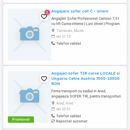
Angajare sofer cat C - intern
2
Angajăm Șofer Profesionist Camion 7,5 t
cu lift Curse interne | Luni Vineri | Program
stabil Căutăm un șofer responsabil și
Tarnaveni, Mures
serios, pentru un camion de 7,5 tone cu
ieri 21:15
lift, într-un mediu de lucru corect, stabil și
Telefon validat
respectuos. Acest post este unul
important, șoferul fiind cartea noastră de
vizită ...
Angajez sofer TIR curse LOCALE si
Ungaria Cehia Austria 7500-10500
RON
Firma transport cu sediul in Arad,
angajeaza SOFER TIR, pentru transporturi
LOCALE+UNGARIA CEHIA AUSTRIA. Se
Arad, Arad
descarca - incarca semiremorcile proprii
ieri 20:51
venite de la Extern. OFERIM: - pachet
Telefon validat
salarial 7500 - 10500 RON net luna - durata
Promovat
Repostat automat
unei curse intre 1-5 zile, sunt zile in care se
descarca incarca ...