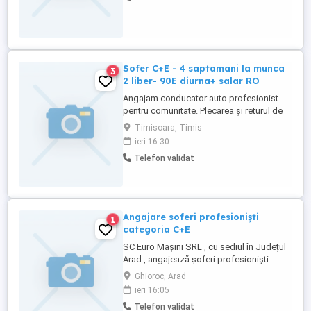
personal tanar. Pentru mai multe detalii
sunati la nr. tel.
Sofer C+E - 4 saptamani la munca
3
2 liber- 90E diurna+ salar RO
Angajam conducator auto profesionist
pentru comunitate. Plecarea și returul de
pe comunitate se face cu microbuzul
Timisoara, Timis
firmei. Program de lucru: 4 săptămâni la
ieri 16:30
munca- 2 săptămâni liber(salariul pe țară
Telefon validat
să plătește pe pe cele 2 săptămâni) Avem
nevoie de 3 persoane care sa ne
înlocuiască șoferii pe perioada ...
Angajare soferi profesioniști
1
categoria C+E
SC Euro Mașini SRL , cu sediul în Județul
Arad , angajează șoferi profesioniști
categoria C+E , pe autobasculanta cu
Ghioroc, Arad
cutie manuală . Tel
ieri 16:05
Telefon validat