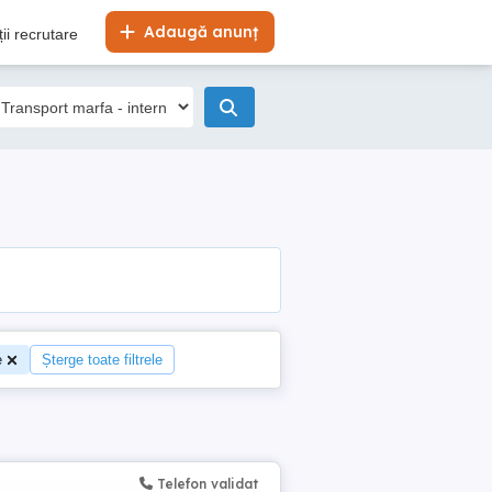
Adaugă anunț
ii recrutare
e
Șterge toate filtrele
Telefon validat