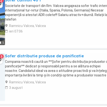
Sofer camion 40 t
12
Societate de transport din Rm. Valcea angajeaza sofer trafic intern
internațional tur-retur (Italia, Spania, Polonia, Germania) Necesar
experiență si atestat ADR colete!!! Salariu atractiv+diurnă. Relații l
telefon
Ramnicu Valcea, Valcea
ieri 07:06
1
Sofer distributie produse de panificatie
5
Compania noastră caută un **Șofer pentru distribuția produselor 
panificație** dedicat și responsabil pentru a se alătura echipei
noastre. Candidatul ideal va avea o atitudine proactivă și va înțele
importanța livrării la timp și în condiții optime a produselor noastre
către clienți. **Responsabilități ...
Ramnicu Valcea, Valcea
3 august