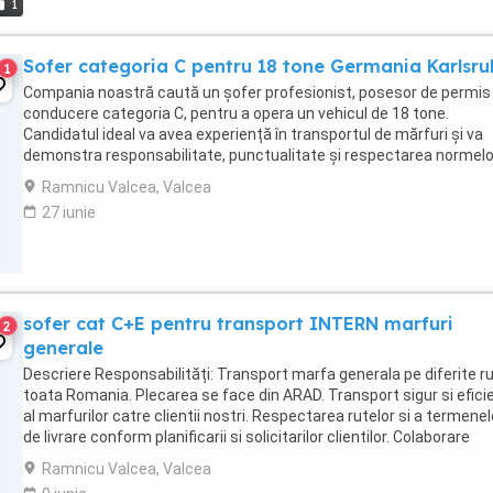
1
Sofer categoria C pentru 18 tone Germania Karlsru
1
Compania noastră caută un șofer profesionist, posesor de permis
conducere categoria C, pentru a opera un vehicul de 18 tone.
Candidatul ideal va avea experiență în transportul de mărfuri și va
demonstra responsabilitate, punctualitate și respectarea normelo
circulație. **Responsabilități:** * ...
Ramnicu Valcea, Valcea
27 iunie
sofer cat C+E pentru transport INTERN marfuri
2
generale
Descriere Responsabilități: Transport marfa generala pe diferite ru
toata Romania. Plecarea se face din ARAD. Transport sigur si efici
al marfurilor catre clientii nostri. Respectarea rutelor si a termenel
de livrare conform planificarii si solicitarilor clientilor. Colaborare
eficienta ...
Ramnicu Valcea, Valcea