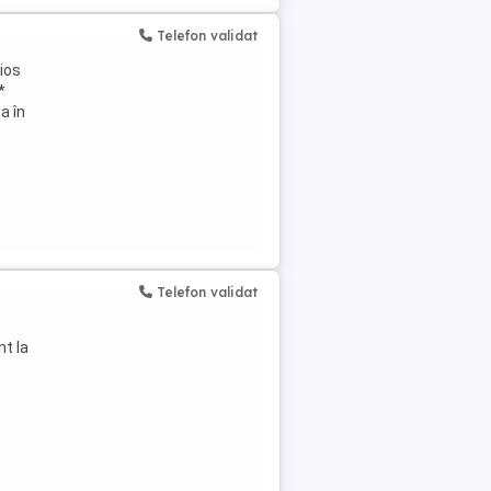
Telefon validat
ios
*
a în
Telefon validat
nt la