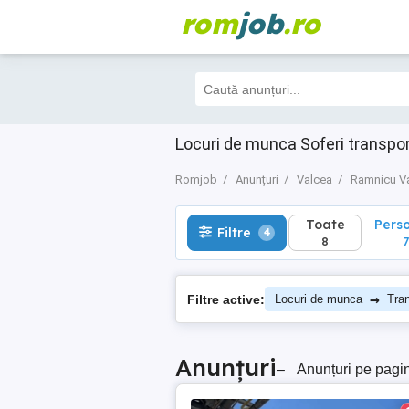
rom
job
.ro
Toate
Perso
Filtre
4
8
7
Locuri de munca Soferi transpo
Romjob
Anunțuri
Valcea
Ramnicu V
Toate
Pers
Filtre
4
8
7
→
Filtre active:
Locuri de munca
Tran
Anunțuri
–
Anunțuri pe pagi