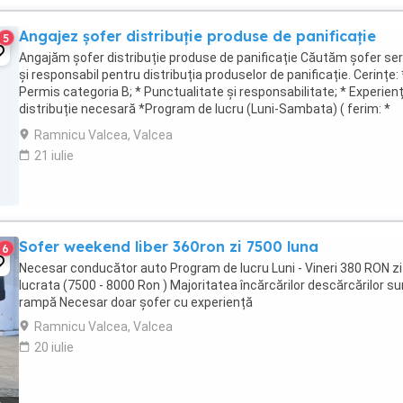
Angajez șofer distribuție produse de panificație
5
Angajăm șofer distribuție produse de panificație Căutăm șofer ser
și responsabil pentru distribuția produselor de panificație. Cerințe: 
Permis categoria B; * Punctualitate și responsabilitate; * Experienț
distribuție necesară *Program de lucru (Luni-Sambata) ( ferim: *
Salariu 3800 net ...
Ramnicu Valcea, Valcea
21 iulie
Sofer weekend liber 360ron zi 7500 luna
6
Necesar conducător auto Program de lucru Luni - Vineri 380 RON zi
lucrata (7500 - 8000 Ron ) Majoritatea încărcărilor descărcărilor su
rampă Necesar doar șofer cu experiență
Ramnicu Valcea, Valcea
20 iulie