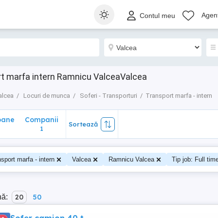
ane
Companii
Sortează
Agenț
Contul meu
1
rt marfa intern Ramnicu ValceaValcea
alcea
Locuri de munca
Soferi - Transporturi
Transport marfa - intern
oane
Companii
Sortează
1
sport marfa - intern
Valcea
Ramnicu Valcea
Tip job: Full tim
nă:
20
50