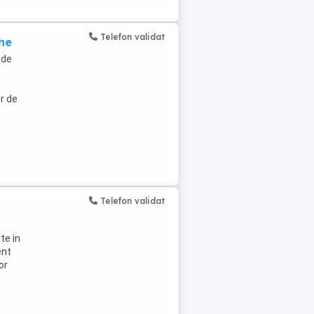
Telefon validat
he
 de
r de
Telefon validat
te in
ent
or