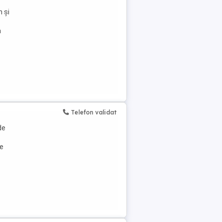
 și
a
Telefon validat
de
ge