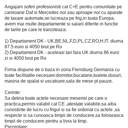
Angajam soferi profesionisti cat C+E pentru comunitate pe
camioane Daf si Mercedes noi sau aproape noi cu aparate
de taxare automate,se lucreaza pe frig,in toata Europa.
avem mai multe departamente si salarii diferite in functie
de tarile pe care le tranziteaza:
1) Departament DK - UK,BE,NL,F,D,PL,CZ,RO,H,IT. diurna
87.5 euro si 4050 brut pe Ro
2) Departament DK - aceleasi tari fara UK diurna 86 euro
zi si 4050 brut pe Ro
Firma dispune de o baza in zona Flensburg Germania cu
toate facilitatile necesare:dormitor,bucatarie,toalete,dusuri,
masina de spalat si uscatoare,sala de mese pt pauze.
Cerinte:
Sa detina toate actele necesare meseriei pe care o
practica,permis valabil cat CE ,atestate valabile,sa aiba
cunostinte de lucru cu frigul si sa fie ordonat cu actele ,sa
respecte si sa cunoasca timpii de conducere,sa foloseasca
timpii de conducere pentru a livra la timp.
Prezentare: