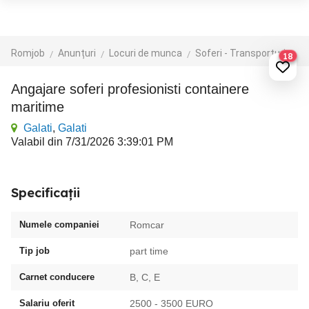
Romjob
Anunțuri
Locuri de munca
Soferi - Transporturi
Tr
18
Angajare soferi profesionisti containere
maritime
Galati
,
Galati
Valabil din 7/31/2026 3:39:01 PM
Specificații
Numele companiei
Romcar
Tip job
part time
Carnet conducere
B, C, E
Salariu oferit
2500 - 3500 EURO