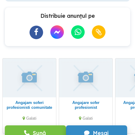
Distribuie anunțul pe
Angajam soferi
Angajare sofer
Angajam soferi auto
profesionisti comunitate
profesionist
pr
Galati
Galati
Sună
Mesaj