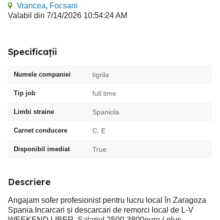
Vrancea
,
Focsani
Valabil din 7/14/2026 10:54:24 AM
Specificații
Numele companiei
tigrila
Tip job
full time
Limbi straine
Spaniola
Carnet conducere
C, E
Disponibil imediat
True
Descriere
Angajam sofer profesionist pentru lucru local în Zaragoza
Spania.Incarcari și descarcari de remorci local de L-V
WEEKEND LIBER. Salariul 2500-3800euro ( plus