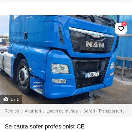
2
1
/ 1
Romjob
Anunțuri
Locuri de munca
Soferi - Transporturi
Tr
Se cauta sofer profesionist CE