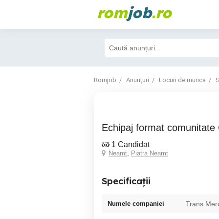
rom
job
.ro
Romjob
Anunțuri
Locuri de munca
S
Echipaj format comunitat
1 Candidat
Neamt
,
Piatra Neamt
Specificații
Numele companiei
Trans Merc