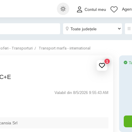
Agenț
Contul meu
oferi - Transporturi
Transport marfa - international
1
T
e C+E
Valabil din 8/5/2026 9:55:43 AM
ansia Srl