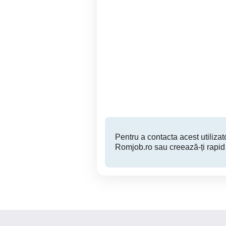
Angajam conducatori auto
categoriile C si D
c
Piatra Neamt
Pentru a contacta acest utilizato
Romjob.ro sau creează-ți rapid