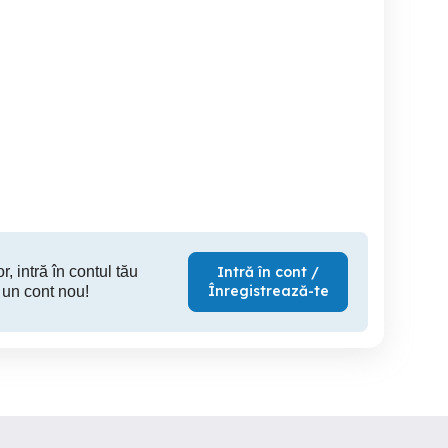
Angajez șofer TIR
Angajam soferi echipaje
Angajam conducator auto
omunitate 100e pe zi
pe comunitate
ca
Piatra Neamt
Piatra Neamt
Pia
r, intră în contul tău
Intră în cont /
Înregistrează-te
 un cont nou!