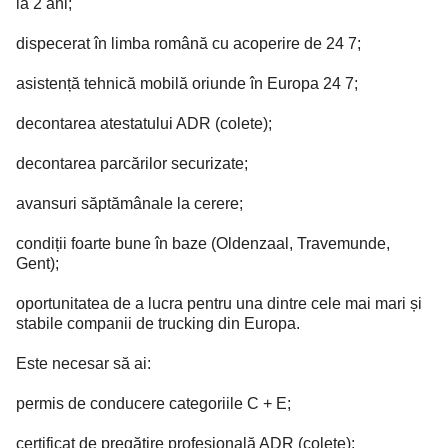
la 2 ani;
dispecerat în limba română cu acoperire de 24 7;
asistență tehnică mobilă oriunde în Europa 24 7;
decontarea atestatului ADR (colete);
decontarea parcărilor securizate;
avansuri săptămânale la cerere;
condiții foarte bune în baze (Oldenzaal, Travemunde,
Gent);
oportunitatea de a lucra pentru una dintre cele mai mari și
stabile companii de trucking din Europa.
Este necesar să ai:
permis de conducere categoriile C + E;
certificat de pregătire profesională ADR (colete);