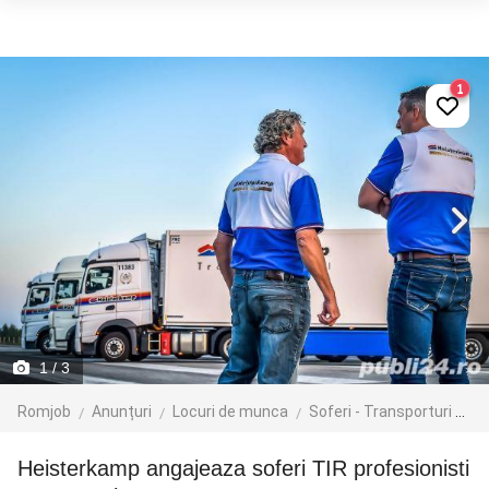
1
1
/ 3
Romjob
Anunțuri
Locuri de munca
Soferi - Transporturi
Tr
Heisterkamp angajeaza soferi TIR profesionisti