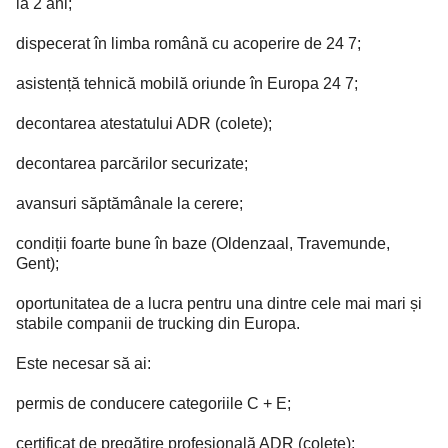
la 2 ani;
dispecerat în limba română cu acoperire de 24 7;
asistență tehnică mobilă oriunde în Europa 24 7;
decontarea atestatului ADR (colete);
decontarea parcărilor securizate;
avansuri săptămânale la cerere;
condiții foarte bune în baze (Oldenzaal, Travemunde,
Gent);
oportunitatea de a lucra pentru una dintre cele mai mari și
stabile companii de trucking din Europa.
Este necesar să ai:
permis de conducere categoriile C + E;
certificat de pregătire profesională ADR (colete);