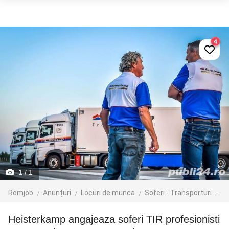
4
1
/ 1
Romjob
Anunțuri
Locuri de munca
Soferi - Transporturi
Tr
Heisterkamp angajeaza soferi TIR profesionisti