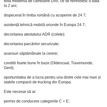
flotă modernă de camioane DAF, ce se reînnoiesc o dată
la 2 ani;
dispecerat în limba română cu acoperire de 24 7;
asistență tehnică mobilă oriunde în Europa 24 7;
decontarea atestatului ADR (colete);
decontarea parcărilor securizate;
avansuri săptămânale la cerere;
condiții foarte bune în baze (Oldenzaal, Travemunde,
Gent);
oportunitatea de a lucra pentru una dintre cele mai mari și
stabile companii de trucking din Europa.
Este necesar să ai:
permis de conducere categoriile C + E;