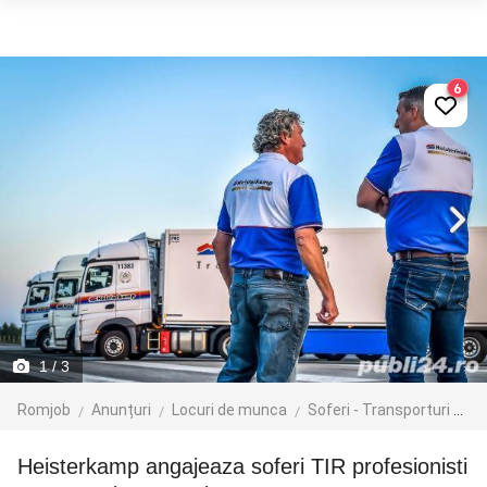
6
1
/ 3
Romjob
Anunțuri
Locuri de munca
Soferi - Transporturi
Tr
Heisterkamp angajeaza soferi TIR profesionisti