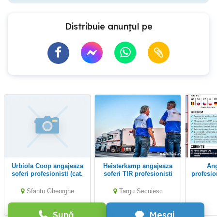
Distribuie anunțul pe
Urbiola Coop angajeaza
Heisterkamp angajeaza
Angajăm șofer
soferi profesionisti (cat.
soferi TIR profesionisti
profesio
C+E) cu sau fara
pe comunitate - Targu
experienta. Contract
Secuiesc
Sfantu Gheorghe
Targu Secuiesc
Spania.
Sună
Mesaj