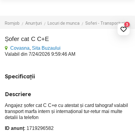
Romjob
Anunțuri
Locuri de munca
Soferi - Transporturi
Tr
3
Șofer cat C C+E
Covasna
,
Sita Buzaului
Valabil din 7/24/2026 9:59:46 AM
Specificații
Descriere
Angajez șofer cat C C+e cu atestat și card tahograf valabil
transport marfa intern și internațional tur-retur mai multe
detalii la telefon
ID anunț
: 1719296582